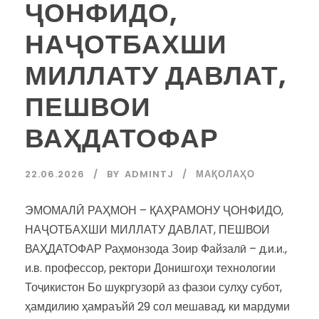
ҶОНФИДО,
НАҶОТБАХШИ
МИЛЛАТУ ДАВЛАТ,
ПЕШВОИ
ВАҲДАТОФАР
22.06.2026
BY
ADMINTJ
МАҚОЛАҲО
ЭМОМАЛӢ РАҲМОН – ҚАҲРАМОНУ ҶОНФИДО,
НАҶОТБАХШИ МИЛЛАТУ ДАВЛАТ, ПЕШВОИ
ВАҲДАТОФАР Раҳмонзода Зоир Файзалӣ – д.и.и.,
и.в. профессор, ректори Донишгоҳи технологии
Тоҷикистон Бо шукргузорӣ аз фазои сулҳу субот,
ҳамдилию ҳамраъйӣ 29 сол мешавад, ки мардуми