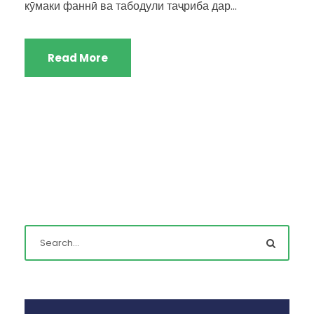
кӯмаки фаннӣ ва табодули таҷриба дар...
Read More