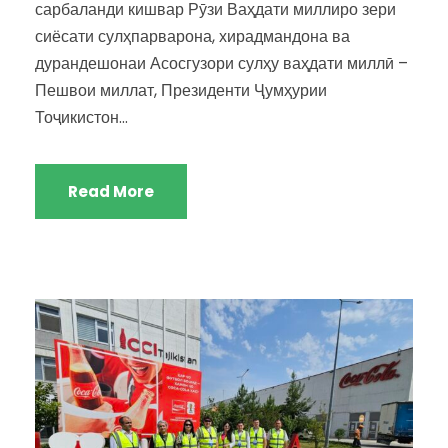
сарбаланди кишвар Рӯзи Ваҳдати миллиро зери
сиёсати сулҳпарварона, хирадмандона ва
дурандешонаи Асосгузори сулҳу ваҳдати миллӣ –
Пешвои миллат, Президенти Ҷумҳурии
Тоҷикистон...
Read More