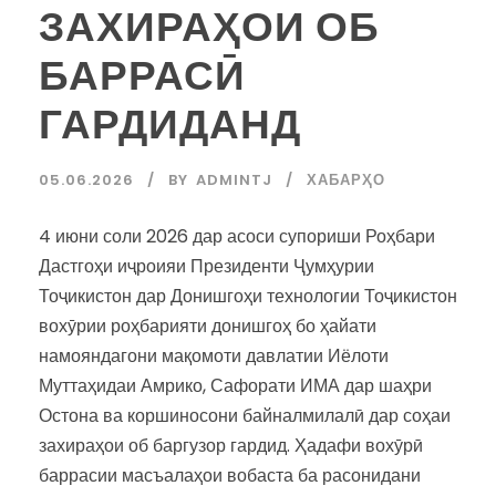
ЗАХИРАҲОИ ОБ
БАРРАСӢ
ГАРДИДАНД
05.06.2026
BY
ADMINTJ
ХАБАРҲО
4 июни соли 2026 дар асоси супориши Роҳбари
Дастгоҳи иҷроияи Президенти Ҷумҳурии
Тоҷикистон дар Донишгоҳи технологии Тоҷикистон
вохӯрии роҳбарияти донишгоҳ бо ҳайати
намояндагони мақомоти давлатии Иёлоти
Муттаҳидаи Амрико, Сафорати ИМА дар шаҳри
Остона ва коршиносони байналмилалӣ дар соҳаи
захираҳои об баргузор гардид. Ҳадафи вохӯрӣ
баррасии масъалаҳои вобаста ба расонидани