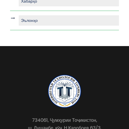
Хабарҳо
Эълонҳо
734061, Ҷумҳурии Тоҷикистон,
ш. Душанбе, кӯч. Н.Қаробоев 63/3,