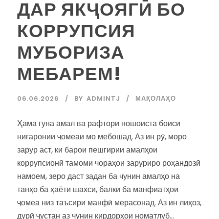
ДАР ЯКҶОЯГӢ БО
КОРРУПСИЯ
МУБОРИЗА
МЕБАРЕМ!
06.06.2026
BY
ADMINTJ
МАҚОЛАҲО
Ҳама гуна амал ва рафтори ношоиста боиси
нигаронии ҷомеаи мо мебошад. Аз ин рӯ, моро
зарур аст, ки барои пешгирии амалҳои
коррупсионӣ тамоми чораҳои заруриро роҳандозӣ
намоем, зеро даст задан ба чунин амалҳо на
танҳо ба ҳаёти шахсӣ, балки ба манфиатҳои
ҷомеа низ таъсири манфӣ мерасонад. Аз ин лиҳоз,
дурӣ ҷустан аз чунин кирдорҳои номатлуб...