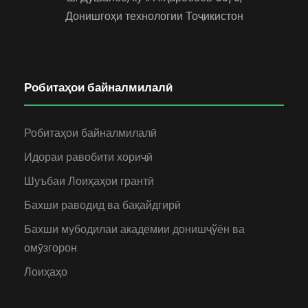
Донишгоҳи технологии Тоҷикистон
Робитаҳои байналмилалӣ
Робитаҳои байналмилалӣ
Идораи равобити хориҷӣ
Шуъбаи Лоиҳаҳои грантӣ
Бахши раводид ва бақайдгирӣ
Бахши мубодилаи академии донишҷўён ва
омӯзгорон
Лоиҳаҳо