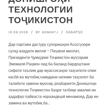
ТЕХНОЛОГИИ
ТОҶИКИСТОН
10.06.2026
BY
ADMINTJ
ХАБАРҲО
Дар партави дастуру супоришҳои Асосгузори
сулҳу ваҳдати миллӣ – Пешвои миллат,
Президенти Ҷумҳурии Тоҷикистон муҳтарам
Эмомалӣ Раҳмон оид ба баланд бардоштани
сифати таълим дар муассисаҳои таҳсилоти олии
касбӣ ва мутобиқ намудани низоми таҳсилот ба
талаботи замони муосир, роҳбарияти Донишгоҳи
технологии Тоҷикистон баҳри татбиқи амалии ин
ҳадафҳо пайваста чораандешӣ менамояд. Дар ин
замина ва мутобиқ ба...