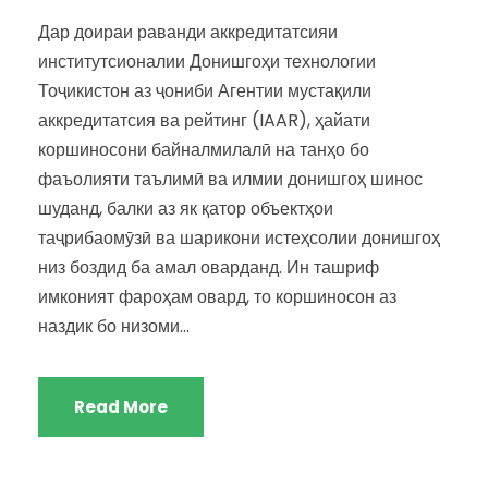
Дар доираи раванди аккредитатсияи
институтсионалии Донишгоҳи технологии
Тоҷикистон аз ҷониби Агентии мустақили
аккредитатсия ва рейтинг (IAAR), ҳайати
коршиносони байналмилалӣ на танҳо бо
фаъолияти таълимӣ ва илмии донишгоҳ шинос
шуданд, балки аз як қатор объектҳои
таҷрибаомӯзӣ ва шарикони истеҳсолии донишгоҳ
низ боздид ба амал оварданд. Ин ташриф
имконият фароҳам овард, то коршиносон аз
наздик бо низоми...
Read More