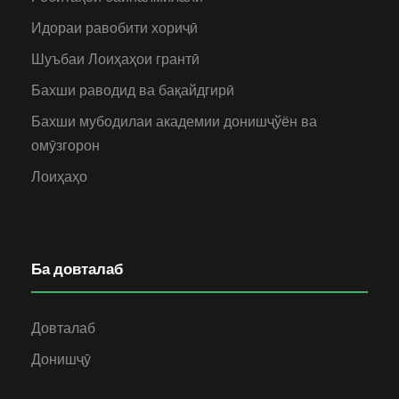
Идораи равобити хориҷӣ
Шуъбаи Лоиҳаҳои грантӣ
Бахши раводид ва бақайдгирӣ
Бахши мубодилаи академии донишҷўён ва
омӯзгорон
Лоиҳаҳо
Ба довталаб
Довталаб
Донишҷӯ