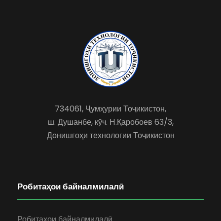
734061, Ҷумҳурии Тоҷикистон,
ш. Душанбе, кӯч. Н.Қаробоев 63/3,
Донишгоҳи технологии Тоҷикистон
Робитаҳои байналмилалӣ
Робитаҳои байналмилалӣ