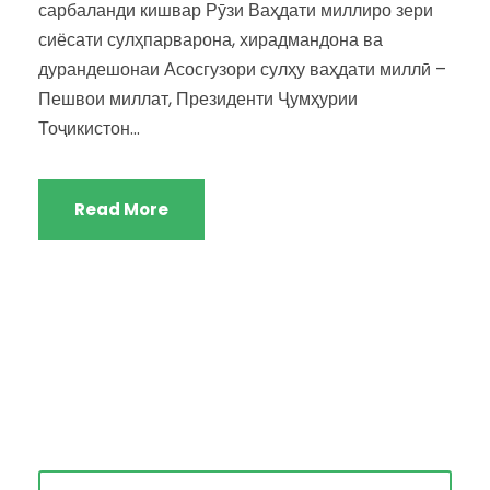
сарбаланди кишвар Рӯзи Ваҳдати миллиро зери
сиёсати сулҳпарварона, хирадмандона ва
дурандешонаи Асосгузори сулҳу ваҳдати миллӣ –
Пешвои миллат, Президенти Ҷумҳурии
Тоҷикистон...
Read More