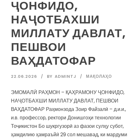
ҶОНФИДО,
НАҶОТБАХШИ
МИЛЛАТУ ДАВЛАТ,
ПЕШВОИ
ВАҲДАТОФАР
22.06.2026
BY
ADMINTJ
МАҚОЛАҲО
ЭМОМАЛӢ РАҲМОН – ҚАҲРАМОНУ ҶОНФИДО,
НАҶОТБАХШИ МИЛЛАТУ ДАВЛАТ, ПЕШВОИ
ВАҲДАТОФАР Раҳмонзода Зоир Файзалӣ – д.и.и.,
и.в. профессор, ректори Донишгоҳи технологии
Тоҷикистон Бо шукргузорӣ аз фазои сулҳу субот,
ҳамдилию ҳамраъйӣ 29 сол мешавад, ки мардуми