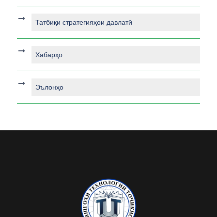
Татбиқи стратегияҳои давлатӣ
Хабарҳо
Эълонҳо