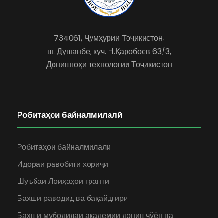
734061, Ҷумҳурии Тоҷикистон,
ш. Душанбе, кӯч. Н.Қаробоев 63/3,
Донишгоҳи технологии Тоҷикистон
Робитаҳои байналмилалӣ
Робитаҳои байналмилалӣ
Идораи равобити хориҷӣ
Шуъбаи Лоиҳаҳои грантӣ
Бахши раводид ва бақайдгирӣ
Бахши мубодилаи академии донишҷўён ва