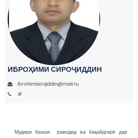
ИБРОҲИМИ СИРОҶИДДИН
ibrohimisirojiddin@mail.ru
#
Мудири бахши раводид ва бақайдгирӣ дар