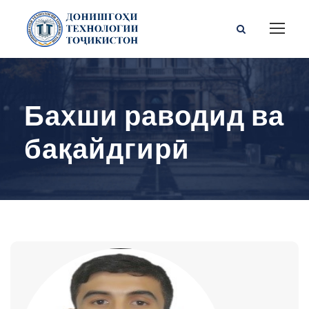
Бахши раводид ва
бақайдгирӣ