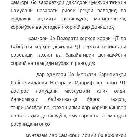
ҳамкорӣ бо вазоратҳои дахлдори ҷумҳурӣ таъмин
намудани назорати риояи реҷаи раводид ва
қоидаҳои иқомати донишҷӯён, магистрантон,
коромӯзон ва устодони хориҷӣ дар Донишгоҳ;
ҳамкорӣ бо Вазорати корҳои хории ҶТ ва
Вазорати корҳои дохилии ҶТ ҷиҳати гирифтани
раводиди таҳсил ва бақайдгирии донишҷӯёни
хориҷӣ ва тамдиди муҳлати раводид;
дар ҳамкорӣ бо Маркази барномаҳои
байналмилалии Вазорати Маориф ва илми ҶТ
дастрас намудани маълумоти аниқ оиди
барномаҳои байналхалқӣ барои таҳсил,
таҷрибаомўзӣ ва корҳои илмӣ дар хориҷи кишвар
ва ба саҳми донишҷўён, омӯзгорон ва кормандон
расонидани онҳо;
мунтазам дар ҳамкории доимӣ бо воҳидҳои