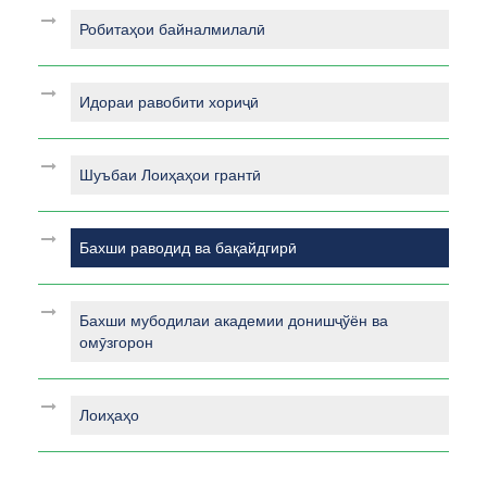
Робитаҳои байналмилалӣ
Идораи равобити хориҷӣ
Шуъбаи Лоиҳаҳои грантӣ
Бахши раводид ва бақайдгирӣ
Бахши мубодилаи академии донишҷўён ва
омӯзгорон
Лоиҳаҳо