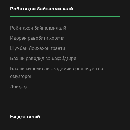
Робитаҳои байналмилалӣ
Робитаҳои байналмилалӣ
Идораи равобити хориҷӣ
Шуъбаи Лоиҳаҳои грантӣ
Бахши раводид ва бақайдгирӣ
Бахши мубодилаи академии донишҷўён ва
омӯзгорон
Лоиҳаҳо
Ба довталаб