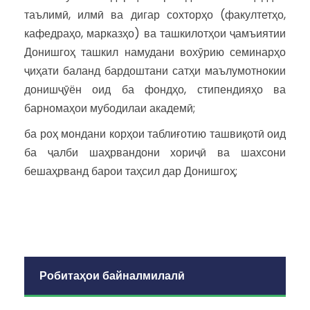
таълимӣ, илмӣ ва дигар сохторҳо (факултетҳо,
кафедраҳо, марказҳо) ва ташкилотҳои ҷамъиятии
Донишгоҳ ташкил намудани вохӯрию семинарҳо
ҷиҳати баланд бардоштани сатҳи маълумотнокии
донишҷӯён оид ба фондҳо, стипендияҳо ва
барномаҳои мубодилаи академӣ;
ба роҳ мондани корҳои таблиғотию ташвиқотӣ оид
ба ҷалби шаҳрвандони хориҷӣ ва шахсони
бешаҳрванд барои таҳсил дар Донишгоҳ;
Робитаҳои байналмилалӣ