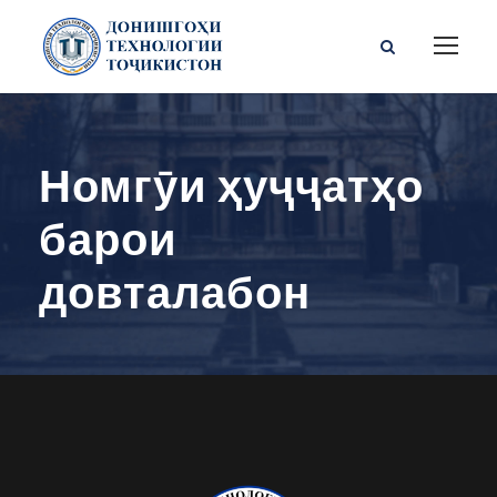
Номгӯи ҳуҷҷатҳо
барои
довталабон