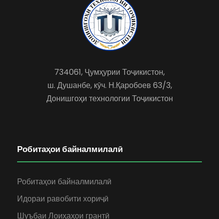
734061, Ҷумҳурии Тоҷикистон,
ш. Душанбе, кӯч. Н.Қаробоев 63/3,
Донишгоҳи технологии Тоҷикистон
Робитаҳои байналмилалӣ
Робитаҳои байналмилалӣ
Идораи равобити хориҷӣ
Шуъбаи Лоиҳаҳои грантӣ