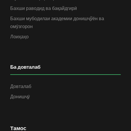
Бахши раводид ва бақайдгирӣ
Бахши мубодилаи академии донишҷўён ва
омӯзгорон
Лоиҳаҳо
Ба довталаб
Довталаб
Донишҷӯ
Тамос