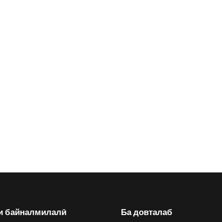
и байналмилалӣ
Ба довталаб