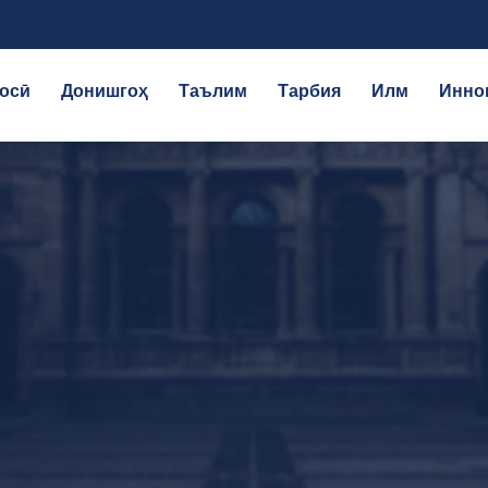
осӣ
Донишгоҳ
Таълим
Тарбия
Илм
Инно