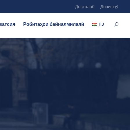
Довталаб
Донишҷӯ
ватсия
Робитаҳои байналмилалӣ
TJ