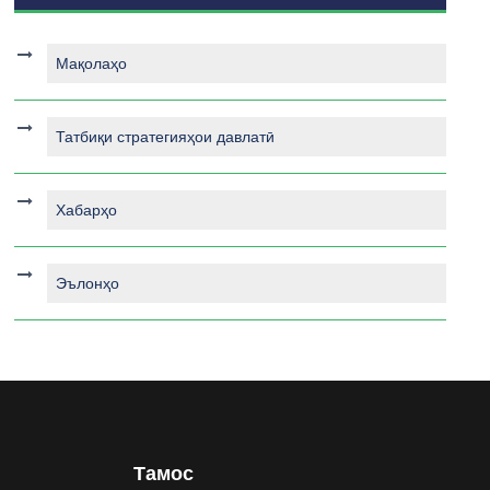
Мақолаҳо
Татбиқи стратегияҳои давлатӣ
Хабарҳо
Эълонҳо
Тамос