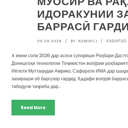
МУОСИР ВА РА
ИДОРАКУНИИ З
БАРРАСӢ ГАРД
05.06.2026
BY
ADMINTJ
ХАБАРҲО
4 июни соли 2026 дар асоси супориши Роҳбари Дастг
Донишгоҳи технологии Тоҷикистон вохӯрии роҳбарият
Иёлоти Муттаҳидаи Амрико, Сафорати ИМА дар шаҳри
захираҳои об баргузор гардид. Ҳадафи вохӯрӣ барра
табодули таҷриба дар...
Read More