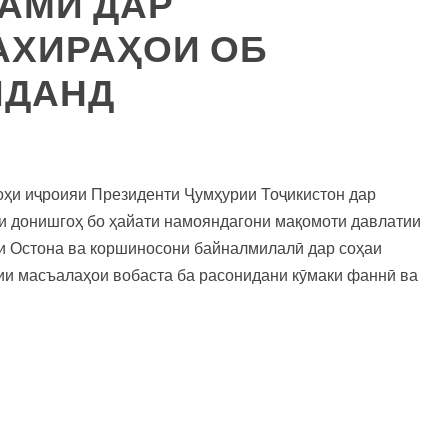
ҚАМӢ ДАР
АХИРАҲОИ ОБ
ИДАНД
оҳи иҷроияи Президенти Ҷумҳурии Тоҷикистон дар
и донишгоҳ бо ҳайати намояндагони мақомоти давлатии
 Остона ва коршиносони байналмилалӣ дар соҳаи
сии масъалаҳои вобаста ба расонидани кӯмаки фаннӣ ва