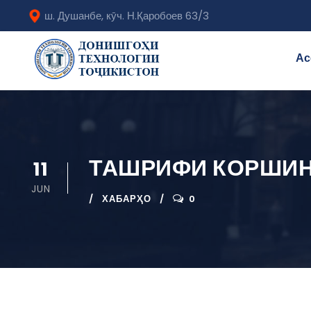
ш. Душанбе, кӯч. Н.Қаробоев 63/3
Ас
ТАШРИФИ КОРШИН
11
JUN
ХАБАРҲО
0