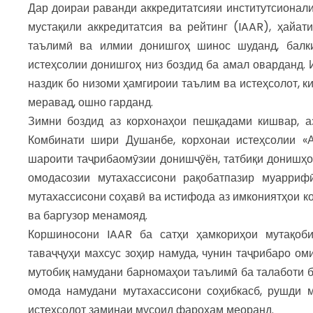
Дар доираи раванди аккредитатсияи институтсионали
мустақили аккредитатсия ва рейтинг (IAAR), ҳайа
таълимӣ ва илмии донишгоҳ шинос шуданд, балки
истеҳсолии донишгоҳ низ боздид ба амал оварданд.
наздик бо низоми ҳамгироии таълим ва истеҳсолот, 
меравад, ошно гарданд.
Зимни боздид аз корхонаҳои пешқадами кишвар, а
Комбинати шири Душанбе, корхонаи истеҳсолии «А
шароити таҷрибаомӯзии донишҷӯён, татбиқи донишҳо
омодасозии мутахассисони рақобатпазир муарриф
мутахассисони соҳавӣ ва истифода аз имкониятҳои к
ва баргузор менамояд.
Коршиносони IAAR ба сатҳи ҳамкориҳои мутақоб
таваҷҷуҳи махсус зоҳир намуда, чунин таҷрибаро о
мутобиқ намудани барномаҳои таълимӣ ба талаботи б
омода намудани мутахассисони соҳибкасб, рушди 
истеҳсолот заминаи мусоид фароҳам меоранд.