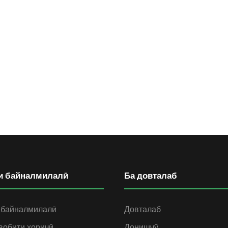
и байналмилалӣ
Ба довталаб
 байналмилалӣ
Довталаб
вобити хориҷӣ
Донишҷӯ