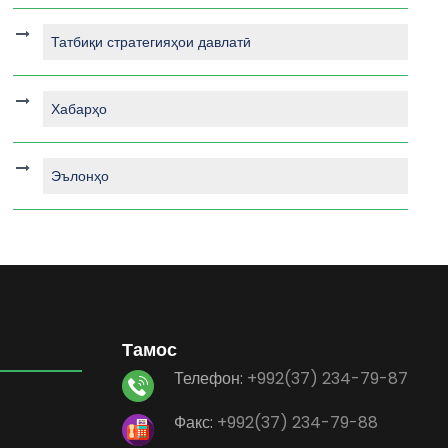
Татбиқи стратегияҳои давлатӣ
Хабарҳо
Эълонҳо
Тамос
Телефон:
+992(37) 234-79-87
Факс:
+992(37) 234-79-88