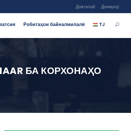
Довталаб
Донишҷӯ
ватсия
Робитаҳои байналмилалӣ
TJ
AAR БА КОРХОНАҲО