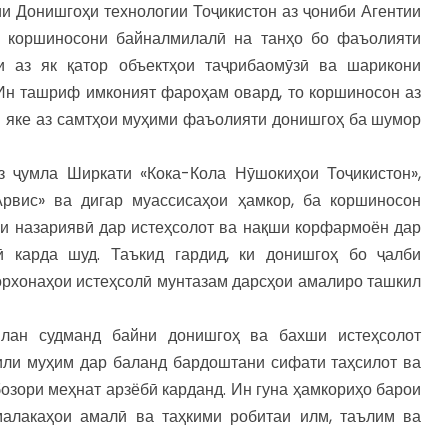
и Донишгоҳи технологии Тоҷикистон аз ҷониби Агентии
ти коршиносони байналмилалӣ на танҳо бо фаъолияти
 аз як қатор объектҳои таҷрибаомӯзӣ ва шарикони
 Ин ташриф имконият фароҳам овард, то коршиносон аз
ки яке аз самтҳои муҳими фаъолияти донишгоҳ ба шумор
з ҷумла Ширкати «Кока-Кола Нӯшокиҳои Тоҷикистон»,
рвис» ва дигар муассисаҳои ҳамкор, ба коршиносон
и назариявӣ дар истеҳсолот ва нақши корфармоён дар
ӣ карда шуд. Таъкид гардид, ки донишгоҳ бо ҷалби
орхонаҳои истеҳсолӣ мунтазам дарсҳои амалиро ташкил
илан судманд байни донишгоҳ ва бахши истеҳсолот
мили муҳим дар баланд бардоштани сифати таҳсилот ва
озори меҳнат арзёбӣ карданд. Ин гуна ҳамкориҳо барои
малакаҳои амалӣ ва таҳкими робитаи илм, таълим ва