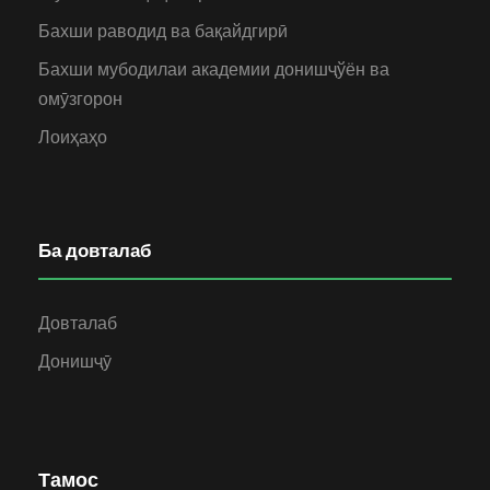
Бахши раводид ва бақайдгирӣ
Бахши мубодилаи академии донишҷўён ва
омӯзгорон
Лоиҳаҳо
Ба довталаб
Довталаб
Донишҷӯ
Тамос