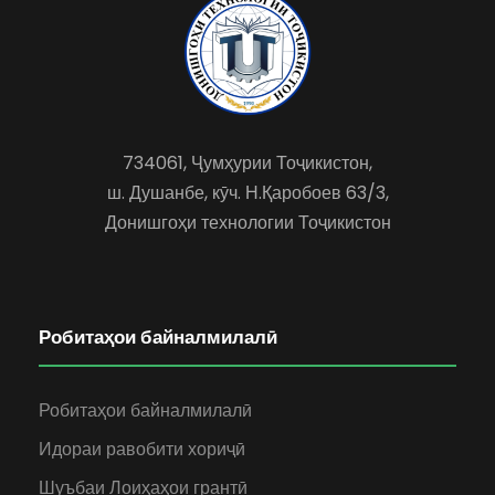
734061, Ҷумҳурии Тоҷикистон,
ш. Душанбе, кӯч. Н.Қаробоев 63/3,
Донишгоҳи технологии Тоҷикистон
Робитаҳои байналмилалӣ
Робитаҳои байналмилалӣ
Идораи равобити хориҷӣ
Шуъбаи Лоиҳаҳои грантӣ