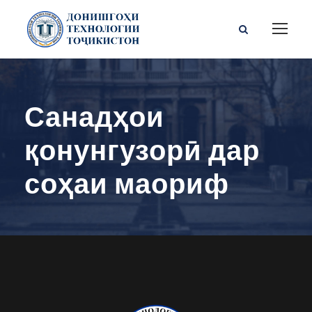
Санадҳои
қонунгузорӣ дар
соҳаи маориф