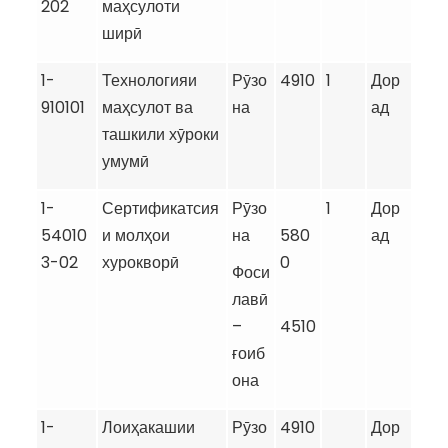
202
маҳсулоти
ширӣ
1-
Технологияи
Рӯзо
4910
1
Дор
910101
маҳсулот ва
на
ад
ташкили хӯроки
умумӣ
1-
Сертификатсия
Рӯзо
1
Дор
54010
и молҳои
на
580
ад
3-02
хурокворӣ
0
Фоси
лавӣ
–
4510
ғоиб
она
1-
Лоиҳакашии
Рӯзо
4910
Дор