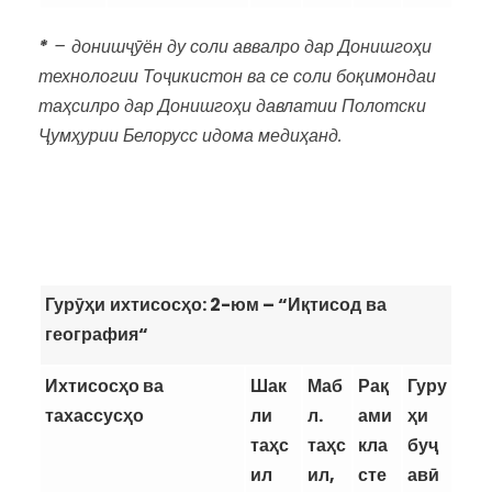
*
– дониш
ҷӯ
ён
ду
соли
аввалро
дар
Донишго
ҳ
и
технологии
То
ҷ
икистон
ва
се
соли
бо
қ
имонда
и
та
ҳ
силро
дар
Донишго
ҳ
и
давлатии
Полотски
Ҷ
ум
ҳ
урии
Белорусс
идома
меди
ҳ
анд
.
Гур
ӯҳ
и
ихтисос
ҳ
о
: 2-
юм
– “
И
қ
тисод
ва
география
“
Ихтисосҳо ва
Шак
Маб
Рақ
Гуру
тахассусҳо
ли
л.
ами
ҳ
и
таҳс
таҳс
кла
бу
ҷ
ил
ил,
сте
ав
ӣ