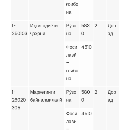
ғоибо
на
1-
Иқтисодиёти
Рӯзо
583
2
Дор
250103
ҷаҳонӣ
на
0
ад
Фоси
4510
лавӣ
–
ғоибо
на
1-
Маркетинги
Рӯзо
580
2
Дор
26020
байналмилалӣ
на
0
ад
305
Фоси
4510
лавӣ
–