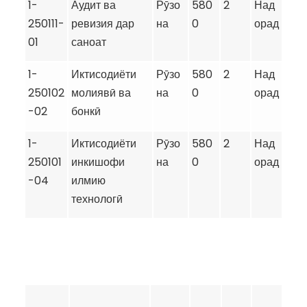
1-
Аудит ва
Рӯзо
580
2
Над
250111-
ревизия дар
на
0
орад
01
саноат
1-
Иктисодиёти
Рӯзо
580
2
Над
250102
молиявӣ ва
на
0
орад
-02
бонкӣ
1-
Иктисодиёти
Рӯзо
580
2
Над
250101
инкишофи
на
0
орад
-04
илмию
технологӣ