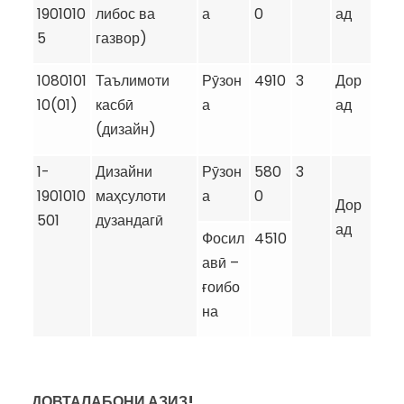
1901010
либос ва
а
0
ад
5
газвор)
1080101
Таълимоти
Рӯзон
4910
3
Дор
10(01)
касбӣ
а
ад
(дизайн)
1-
Дизайни
Рӯзон
580
3
1901010
маҳсулоти
а
0
Дор
501
дузандагӣ
ад
Фосил
4510
авӣ –
ғоибо
на
ДОВТАЛАБОНИ АЗИЗ!