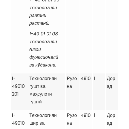
Технологияи
рав
ғ
ани
растан
ӣ
,
1-49 01 01 08
Технологияи
ғ
изои
функсионал
ӣ
ва
к
ӯ
дакона.
1-
Технологияи
Рӯзо
4910
1
Дор
49010
гӯшт ва
на
ад
201
маҳсулоти
гуштӣ
1-
Технологияи
Рӯзо
4910
1
Дор
49010
шир ва
на
ад