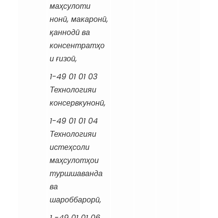
ма
ҳ
сулоти
нон
ӣ
,
макарон
ӣ
,
қ
аннод
ӣ
ва
консентрат
ҳ
о
и
ғ
изо
ӣ
,
1-49 01 01 03
Технологияи
консервкунон
ӣ
,
1-49 01 01 04
Технологияи
исте
ҳ
соли
ма
ҳ
сулот
ҳ
ои
туршшаванда
ва
шароббарор
ӣ
,
1 -49 01 01 06