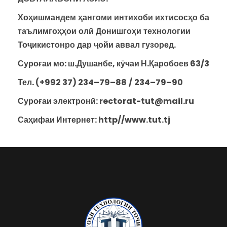
Хо
ҳ
ишмандем
ҳ
ангоми
интихоби
ихтисос
ҳ
о
ба
таълимго
ҳҳ
ои
ол
ӣ
Донишго
ҳ
и
технологии
То
ҷ
икистонро
дар
ҷ
ойи
аввал
гузоред
.
Суроғаи мо: ш.Душанбе, кӯчаи Н.Қаробоев 63/3
Тел. (+992 37) 234
–
79
–
88
/
234
–
79
–
90
Суро
ғ
аи
электронӣ:
rectorat-tut@mail.ru
Саҳифаи Интернет:
http
/
/
www
.
tut
.
tj