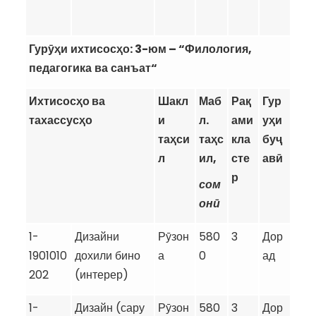
Гур
ӯҳ
и
ихтисос
ҳ
о
: 3-
юм
– “
Филология
,
педагогика
ва
санъат
“
Ихтисосҳо ва
Шакл
Маб
Рақ
Гур
тахассусҳо
и
л.
ами
у
ҳ
и
таҳси
таҳс
кла
бу
ҷ
л
ил,
сте
ав
ӣ
р
сом
онӣ
1-
Дизайни
Рӯзон
580
3
Дор
1901010
дохили бино
а
0
ад
202
(интерер)
1-
Дизайн (сару
Рӯзон
580
3
Дор