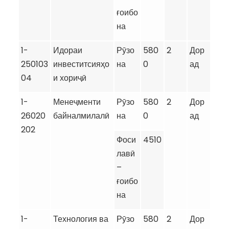
ғоибо
на
1-
Идораи
Рӯзо
580
2
Дор
250103
инвеститсияҳо
на
0
ад
04
и хориҷӣ
1-
Менеҷменти
Рӯзо
580
2
Дор
26020
байналмилалӣ
на
0
ад
202
Фоси
4510
лавӣ
–
ғоибо
на
1-
Технология ва
Рӯзо
580
2
Дор