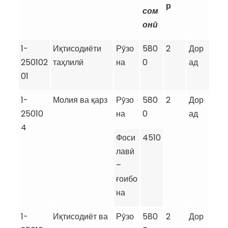
р
сом
онӣ
1-
Иқтисодиёти
Рӯзо
580
2
Дор
250102
таҳлилӣ
на
0
ад
01
1-
Молия ва қарз
Рӯзо
580
2
Дор
25010
на
0
ад
4
Фоси
4510
лавӣ
–
ғоибо
на
1-
Иқтисодиёт ва
Рӯзо
580
2
Дор