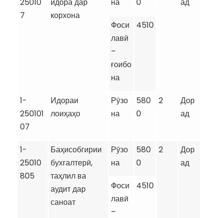
25010
идора дар
на
0
ад
7
корхона
Фоси
4510
лавӣ
–
ғоибо
на
1-
Идораи
Рӯзо
580
2
Дор
250101
лоиҳаҳо
на
0
ад
07
1-
Баҳисобгирии
Рӯзо
580
2
Дор
25010
бухгалтерӣ,
на
0
ад
805
таҳлил ва
Фоси
4510
аудит дар
лавӣ
саноат
–