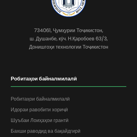
734061, Ҷумҳурии Тоҷикистон,
ш. Душанбе, кӯч. Н.Қаробоев 63/3,
Донишгоҳи технологии Тоҷикистон
Робитаҳои байналмилалӣ
Робитаҳои байналмилалӣ
Идораи равобити хориҷӣ
Шуъбаи Лоиҳаҳои грантӣ
Бахши раводид ва бақайдгирӣ