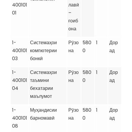
400101
лавӣ
01
–
ғоиб
она
1-
Системаҳои
Рӯзо
580
1
Дор
400101
компютерии
на
0
ад
03
бонкӣ
1-
Системаҳои
Рӯзо
580
1
Дор
400101
таъмини
на
0
ад
04
бехатарии
маълумот
1-
Муҳандисии
Рӯзо
580
1
Дор
400101
барномавӣ
на
0
ад
08