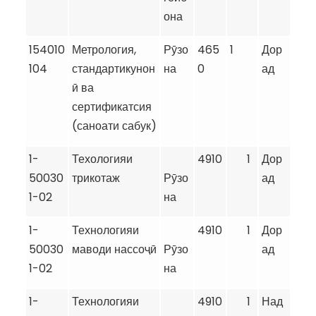
она
154010
Метрология,
Рӯзо
465
1
Дор
104
стандартикунон
на
0
ад
ӣ ва
сертификатсия
(саноати сабук)
1-
Техологияи
4910
1
Дор
50030
трикотаж
Рӯзо
ад
1-02
на
1-
Технологияи
4910
1
Дор
50030
маводи нассоҷӣ
Рӯзо
ад
1-02
на
1-
Технологияи
4910
1
Над