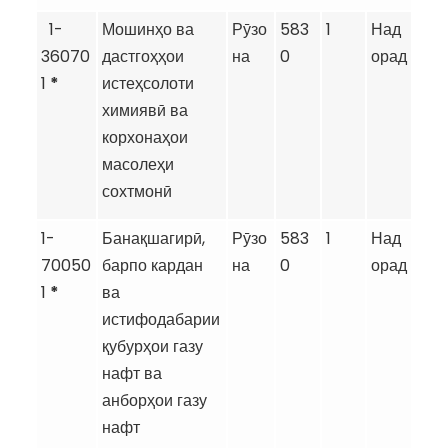
1-
Мошинҳо ва
Рӯзо
583
1
Над
36070
дастгоҳҳои
на
0
орад
1
*
истеҳсолоти
химиявӣ ва
корхонаҳои
масолеҳи
сохтмонӣ
1-
Банақшагирӣ,
Рӯзо
583
1
Над
70050
барпо кардан
на
0
орад
1
*
ва
истифодабарии
қубурҳои газу
нафт ва
анборҳои газу
нафт