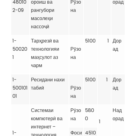
48010
ороиш ва
Рӯзо
орад
2-09
рангубори
на
масолеҳи
нассоҷӣ
1-
Тарҳрезӣ ва
5100
1
Дор
50020
технологияи
Рӯзо
ад
1
маҳсулот аз
на
чарм
1-
Ресидани нахи
5100
1
Дор
500101
табиӣ
Рӯзо
ад
01
на
Системаи
Рӯзо
580
Над
компютерӣ ва
на
0
орад
1
интернет –
1-
Фоси
4510
технология