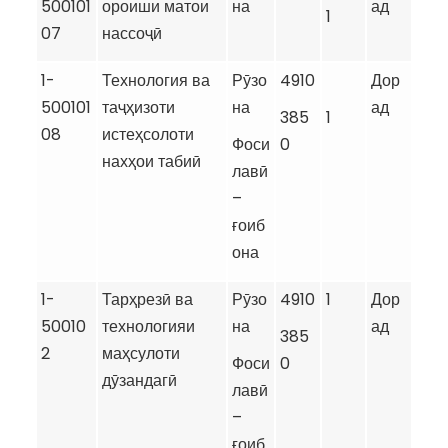
500101
ороиши матои
на
ад
1
07
нассоҷӣ
1-
Технология ва
Рӯзо
4910
Дор
500101
таҷҳизоти
на
ад
385
1
08
истеҳсолоти
Фоси
0
нахҳои табиӣ
лавӣ
–
ғоиб
она
1-
Тарҳрезӣ ва
Рӯзо
4910
1
Дор
50010
технологияи
на
ад
385
2
маҳсулоти
Фоси
0
дӯзандагӣ
лавӣ
–
ғоиб