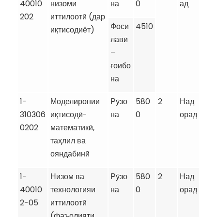
40010
низоми
на
0
ад
202
иттилоотӣ (дар
Фоси
4510
иқтисодиёт)
лавӣ
–
ғоибо
на
1-
Моделиронии
Рӯзо
580
2
Над
310306
иқтисодӣ-
на
0
орад
0202
математикӣ,
таҳлил ва
ояндабинӣ
1-
Низом ва
Рӯзо
580
2
Над
40010
технологияи
на
0
орад
2-05
иттилоотӣ
(фаъолияти