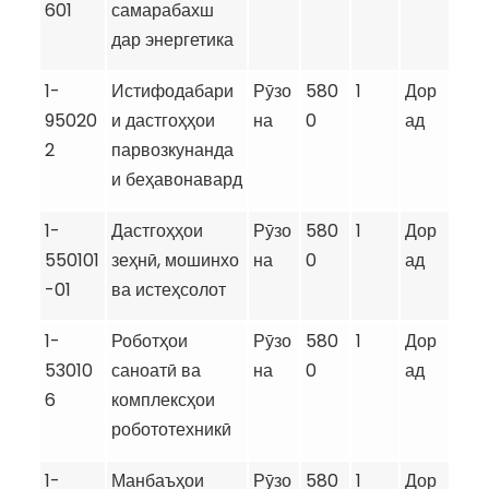
601
самарабахш
дар энергетика
1-
Истифодабари
Рӯзо
580
1
Дор
95020
и дастгоҳҳои
на
0
ад
2
парвозкунанда
и беҳавонавард
1-
Дастгоҳҳои
Рӯзо
580
1
Дор
550101
зеҳнӣ, мошинхо
на
0
ад
-01
ва истеҳсолот
1-
Роботҳои
Рӯзо
580
1
Дор
53010
саноатӣ ва
на
0
ад
6
комплексҳои
робототехникӣ
1-
Манбаъҳои
Рӯзо
580
1
Дор