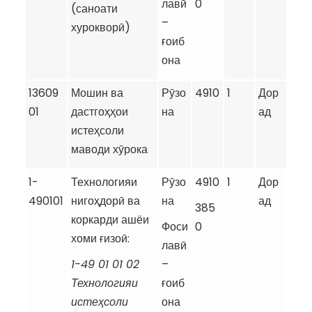
лавӣ
0
(саноати
–
хурокворӣ)
ғоиб
она
13609
Мошин ва
Рӯзо
4910
1
Дор
01
дастгоҳҳои
на
ад
истеҳсоли
маводи хӯрока
1-
Технологияи
Рӯзо
4910
1
Дор
490101
нигоҳдорӣ ва
на
ад
385
коркарди ашёи
Фоси
0
хоми ғизоӣ:
лавӣ
1-49 01 01 02
–
Технологияи
ғоиб
исте
ҳ
соли
она