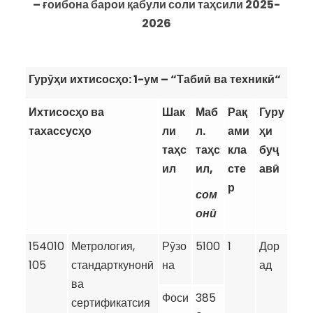
– ғоибона барои қабули соли таҳсили 2025-
2026
Гур
ӯҳ
и
ихтисос
ҳ
о
: 1-
ум
– “
Таби
ӣ
ва
техник
ӣ
“
Ихтисосҳо ва
Шак
Маб
Рақ
Гуру
тахассусҳо
ли
л.
ами
ҳ
и
таҳс
таҳс
кла
бу
ҷ
ил
ил,
сте
ав
ӣ
р
сом
онӣ
154010
Метрология,
Рӯзо
5100
1
Дор
105
стандарткунонӣ
на
ад
ва
Фоси
385
сертификатсия