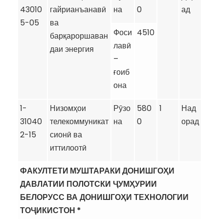
43010
гайрианъанавӣ
на
0
ад
5-05
ва
Фоси
4510
барқароршаван
лавӣ
даи энергия
–
ғоиб
она
1-
Низомҳои
Рӯзо
580
1
Над
31040
телекоммуникат
на
0
орад
2-15
сионӣ ва
иттилоотӣ
ФАКУЛТЕТИ МУШТАРАКИ ДОНИШГО
Ҳ
И
ДАВЛАТИИ
ПОЛОТСКИ
Ҷ
УМ
Ҳ
УРИИ
БЕЛОРУСС
ВА
ДОНИШГО
Ҳ
И
ТЕХНОЛОГИИ
ТО
Ҷ
ИКИСТО
Н
*