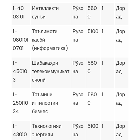
1-40
Интеллекти
Рӯзо
580
1
Дор
03 01
сунъӣ
на
0
ад
1-
Таълимоти
Рӯзо
5100
1
Дор
080101
касбӣ
на
ад
0701
(информатика)
1-
Шабакаҳои
Рӯзо
580
1
Дор
45010
телекоммуникат
на
0
ад
3
сионӣ
1-
Таъмини
Рӯзо
580
1
Дор
250110
иттилоотии
на
0
ад
24
бизнес
1-
Технологияи
Рӯзо
5100
1
Дор
43010
энергияи
на
ад