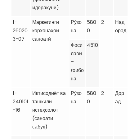
идоракунӣ)
1-
Маркетинги
Рӯзо
580
2
Над
26020
корхонаҳои
на
0
орад
3-07
саноатӣ
Фоси
4510
лавӣ
–
ғоибо
на
1-
Иктисодиёт ва
Рӯзо
580
2
Дор
240101
ташкили
на
0
ад
-16
истеҳсолот
(саноати
сабук)