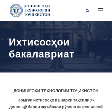
Ихтисосҳои
бакалавриат
ДОНИШГО
Ҳ
И
ТЕХНОЛОГИИ
ТО
Ҷ
ИКИСТОН
Номгӯи ихтисосҳо ва нархи таҳсили як
донишҷӯ барои шуъбаҳои рӯзона ва фосилавӣ