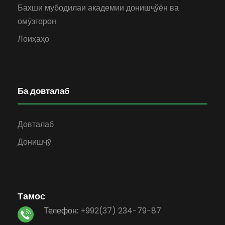
Бахши мубодилаи академии донишҷўён ва
омӯзгорон
Лоиҳаҳо
Ба довталаб
Довталаб
Донишҷӯ
Тамос
Телефон:
+992(37) 234-79-87