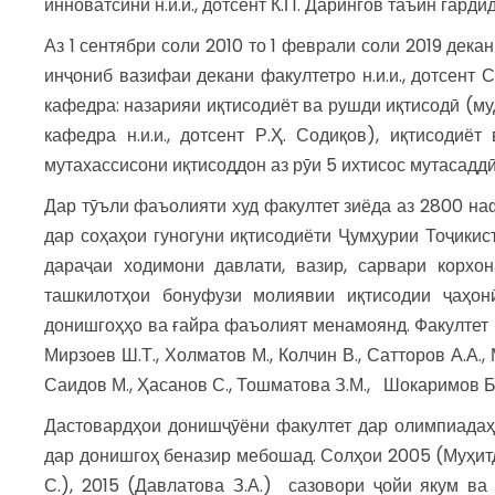
инноватсинӣ н.и.и., дотсент К.П. Дарингов таъин гардид
Аз 1 сентябри соли 2010 то 1 феврали соли 2019 декани
инҷониб вазифаи декани факултетро н.и.и., дотсент 
кафедра: назарияи иқтисодиёт ва рушди иқтисодӣ (муд
кафедра н.и.и., дотсент Р.Ҳ. Содиқов), иқтисодиёт
мутахассисони иқтисоддон аз рӯи 5 ихтисос мутасадд
Дар тӯъли фаъолияти худ факултет зиёда аз 2800 наф
дар соҳаҳои гуногуни иқтисодиёти Ҷумҳурии Тоҷикис
дараҷаи ходимони давлати, вазир, сарвари корхо
ташкилотҳои бонуфузи молиявии иқтисодии ҷаҳон
донишгоҳҳо ва ғайра фаъолият менамоянд. Факултет м
Мирзоев Ш.Т., Холматов М., Колчин В., Сатторов А.А., 
Саидов М., Ҳасанов С., Тошматова З.М., Шокаримов Б.
Дастовардҳои донишҷӯёни факултет дар олимпиадаҳ
дар донишгоҳ беназир мебошад. Солҳои 2005 (Муҳитд
С.), 2015 (Давлатова З.А.) сазовори ҷойи якум в