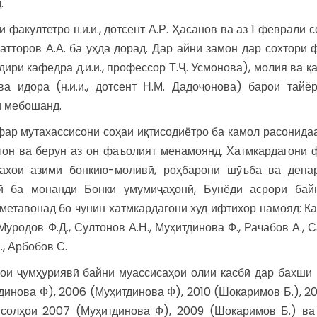
.
 факултетро н.и.и., дотсент А.Р. Ҳасанов ва аз 1 феврали с
Сатторов А.А. ба ӯҳда дорад. Дар айни замон дар сохтори 
ири кафедра д.и.и., профессор Т.Ҷ. Усмонова), молия ва қ
 ва идора (н.и.и., дотсент Н.М. Дадоҷонова) барои тайё
ӣ мебошанд.
ар мутахассисони соҳаи иқтисодиётро ба камол расонидаа
тон ва берун аз он фаъолият менамоянд. Хатмкардагони ф
нахои азими бонкию-моливӣ, роҳбарони шӯъба ва депа
ӣ ба монанди Бонки умумиҷаҳонӣ, Бунёди асрори бай
етавонад бо чунин хатмкардагони худ ифтихор намояд: Ка
Муродов Ф.Д., Султонов А.Н., Муҳитдинова Ф., Рачабов А., С
, Арбобов С.
ои ҷумҳуриявӣ байни муассисаҳои олии касбӣ дар бахши 
инова Ф), 2006 (Муҳитдинова Ф), 2010 (Шокаримов Б.), 20
а солҳои 2007 (Муҳитдинова Ф), 2009 (Шокаримов Б.) ва