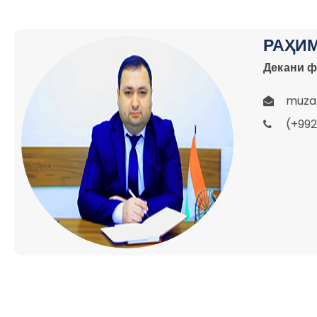
РАҲИ
Декани ф
muzaf
(+992