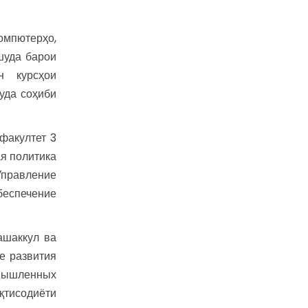
омпютерҳо,
шуда барои
н курсҳои
уда соҳиби
факултет 3
ая политика
Управление
обеспечение
ашаккул ва
е развития
омышленных
қтисодиёти