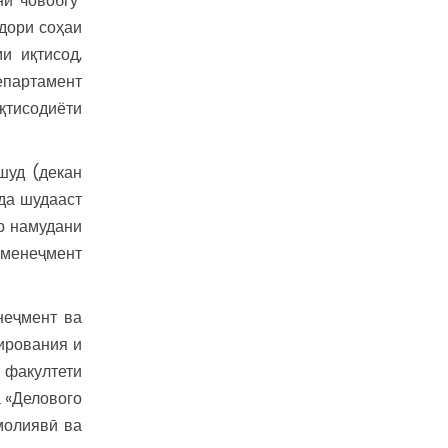
нӣ човобгӯ
мдори соҳаи
и иқтисод,
епартамент
қтисодиёти
шуд (декан
ода шудааст
р намудани
 менеҷмент
неҷмент ва
ирования и
 факултети
 «Делового
молиявӣ ва