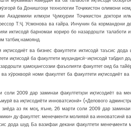
ошти мукаммал намудан ва ба талаботи иқтисоди бозорго
омӯзгорӣ ба Донишгоҳи технологии Тоҷикистон олимони но
ики Академияи илмҳои Ҷумҳурии Тоҷикистон доктори илм
фессор Т.Ҷ. Усмонова ва ғайра. Инчунин ба кормандони д
ияи иктисодӣ барномаи кориро бо назардошти талаботи и
м татбиқ намоянд.
 иқтисодиёт ва бизнес факултети иктисодӣ таъсис дода 
тети иқтисодӣ ба факултети муҳандисӣ-иқтисодӣ табдил д
назардошти ҳамоҳангсозии фаъолияти факултет оид ба тайё
 ва хӯрокворӣ номи факултет ба факултети иқтисодиёт ва
и соли 2009 дар заминаи факултетҳои иқтисодиёт ва ме
мурӣ ва иқтисодиёти инноватсионӣ» («Делового админстр
зиёда аз як моҳ, яъне, 26 марти соли 2009 дар заминаи
ики» ду факултет: менеҷменти молиявӣ ва инноватсинӣ ва
сис дода шуд. Ба вазифаи декани факултети менеҷменти 