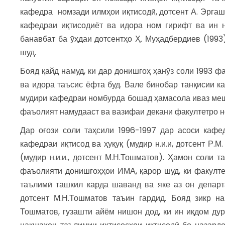
кафедра номзади илмҳои иқтисодӣ, дотсент А. Эргаш
кафедраи иқтисодиёт ва идора ном гирифт ва ин 
банавбат ба ӯҳдаи дотсентҳо Ҳ. Муҳадбердиев (1993)
шуд.
Бояд қайд намуд, ки дар донишгоҳ ҳанӯз соли 1993 ф
ва идора таъсис ёфта буд. Вале бинобар танқисии к
мудири кафедраи номбурда бошад ҳамасола иваз мешу
фаъолият намудааст ва вазифаи декани факултетро н
Дар оғози соли таҳсили 1996-1997 дар асоси кафе
кафедраи иқтисод ва ҳуқуқ (мудир н.и.и, дотсент Р.
(мудир н.и.и., дотсент М.Н.Тошматов). Ҳамон соли 
фаъолияти донишгоҳҳои ИМА, қарор шуд, ки факулт
таълимӣ ташкил карда шаванд ва яке аз он департа
дотсент М.Н.Тошматов таъин гардид. Бояд зикр н
Тошматов, гузашти айём нишон дод, ки ин иқдом дур