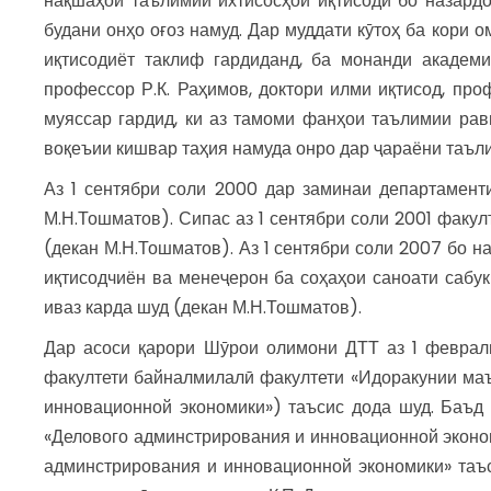
нақшаҳои таълимии ихтисосҳои иқтисодӣ бо назард
будани онҳо оғоз намуд. Дар муддати кӯтоҳ ба кори 
иқтисодиёт таклиф гардиданд, ба монанди академ
профессор Р.К. Раҳимов, доктори илми иқтисод, про
муяссар гардид, ки аз тамоми фанҳои таълимии рав
воқеъии кишвар таҳия намуда онро дар ҷараёни таъли
Аз 1 сентябри соли 2000 дар заминаи департаменти
М.Н.Тошматов). Сипас аз 1 сентябри соли 2001 факул
(декан М.Н.Тошматов). Аз 1 сентябри соли 2007 бо 
иқтисодчиён ва менеҷерон ба соҳаҳои саноати сабук
иваз карда шуд (декан М.Н.Тошматов).
Дар асоси қарори Шӯрои олимони ДТТ аз 1 феврал
факултети байналмилалӣ факултети «Идоракунии маъ
инновационной экономики») таъсис дода шуд. Баъд 
«Делового админстрирования и инновационной эконом
админстрирования и инновационной экономики» таъ