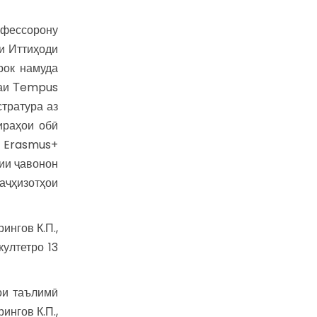
офессорону
и Иттиҳоди
рок намуда
маи Тempus
тратура аз
ираҳои обӣ
и Erasmus+
ии ҷавонон
аҷҳизотҳои
ингов К.П.,
култетро 13
ои таълимӣ
ингов К.П.,