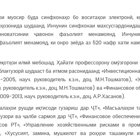
ои муосир буда синфхонаҳо бо воситаҳои электронӣ, к
 ҷиҳозонида шудаанд. Инчунин синфхонаи махсусгардонида
инноватсинии ҷавонон фаъолият менамоянд. Инчуни
фаъолият менамояд, ки онро зиёда аз 520 нафр хатм нам
иқотҳои илмӣ мебошад. Ҳайати профессорону омӯзгорони 
маблағгузорӣ шудааст ба итмом расонидаанд: «Инвестиционн
005, науч. руководитель к.э.н., доц. М.Н.Тошматов), «
 руководитель к.э.н., доц. М.Н.Тошматов) ва «Финансовое 
9-2013, науч. руководитель к.э.н., доц. А.Р.Хасанов).
алаҳои рушди иқтисоди гузариш дар ҶТ», «Масъалаҳои т
узори ва ҷалби сармоя дар ҶТ», «Финансовое обеспечени
нсов РТ», «Управление хозяйственными рисками в пр
, «Хусусият, замина, мушкилот ва роҳҳои ташаккули и