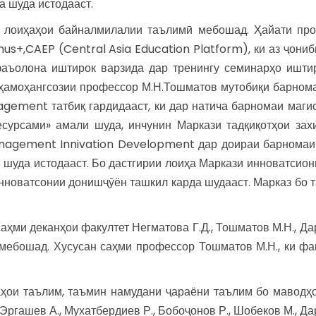
а шуда истодааст.
 лоиҳаҳои байналмилалии таълимӣ мебошад. Ҳайати пр
s+,CAEP (Central Asia Education Platform), ки аз ҷониб
ъолона иштирок варзида дар тренингу семинарҳо ишти
о ҳамоҳангсозии профессор М.Н.Тошматов мутобиқи барно
ement татбиқ гардидааст, ки дар натича барномаи магис
сурсами» амали шуда, инчунин Маркази тадқиқотҳои зах
Management Innivation Development дар доираи барнома
шуда истодааст. Бо дастгирии лоиҳа Маркази инноватсион
нноватсонии донишҷӯён ташкил карда шудааст. Марказ бо т
аҳми деканҳои факултет Негматова Г.Д., Тошматов М.Н., Дар
 мебошад. Хусусан саҳми профессор Тошматов М.Н., ки фа
аҳои таълим, таъмин намудани ҷараёни таълим бо маводҳ
ргашев А., Мухатбердиев Р., Бобоҷонов Р., Шобеков М., Дар