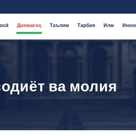
осӣ
Донишгоҳ
Таълим
Тарбия
Илм
Инно
содиёт ва молия