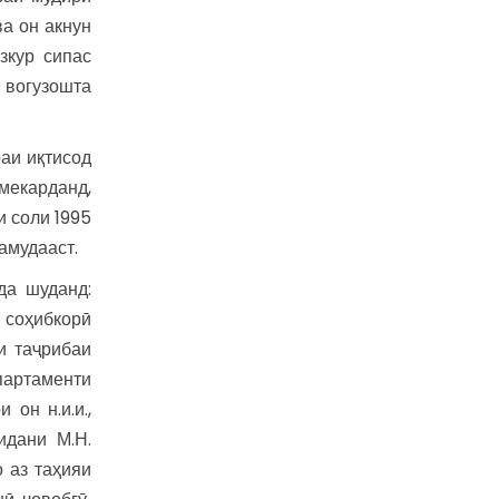
а он акнун
зкур сипас
) вогузошта
раи иқтисод
мекарданд,
 соли 1995
амудааст.
да шуданд:
и соҳибкорӣ
и таҷрибаи
партаменти
он н.и.и.,
идани М.Н.
 аз таҳияи