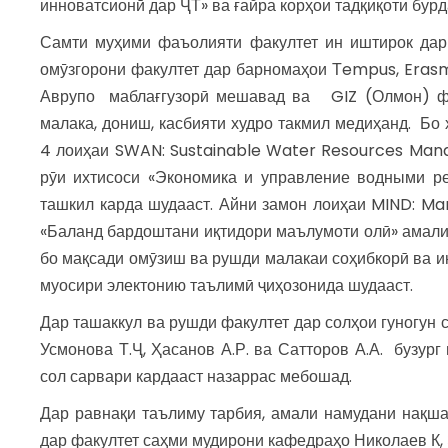
инноватсионӣ дар ҶТ» ва ғайра корҳои тадқиқоти бурд
Самти муҳими фаъолияти факултет ин иштирок дар
омӯзгорони факултет дар барномаҳои Тempus, Erasmu
Аврупо маблағгузорӣ мешавад ва GIZ (Олмон) фа
малака, дониш, касбияти худро такмил медиҳанд. Б
4 лоиҳаи SWAN: Sustainable Water Resources Manag
рӯи ихтисоси «Экономика и управление водными ре
ташкил карда шудааст. Айни замон лоиҳаи MIND: 
«Баланд бардоштани иқтидори маълумоти олӣ» амали 
бо мақсади омӯзиш ва рушди малакаи соҳибкорӣ ва и
муосири электонию таълимӣ ҷиҳозонида шудааст.
Дар ташаккул ва рушди факултет дар солҳои гуногун с
Усмонова Т.Ҷ, Ҳасанов А.Р. ва Сатторов А.А. бузург
сол сарвари кардааст назаррас мебошад.
Дар равнақи таълиму тарбия, амали намудани нақш
дар факултет саҳми мудирони кафедраҳо Николаев К, Э