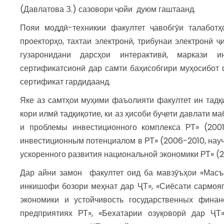
(Давлатова З.) сазовори ҷойи дуюм гаштаанд.
Пояи моддӣ-техникии факултет ҷавобгӯи талаботҳ
проекторҳо, тахтаи электронӣ, трибунаи электронӣ
гузаронидани дарсҳои интерактивӣ, маркази 
сертификатсионӣ дар самти баҳисобгири муҳосибот 
сертификат гардидаанд.
Яке аз самтҳои муҳими фаъолияти факултет ин тадқ
кори илмӣ тадқиқотие, ки аз ҳисоби буҷети давлати 
и проблемы инвестиционного комплекса РТ» (2001-2
инвестиционным потенциалом в РТ» (2006-2010, науч.
ускоренного развития национальной экономики РТ» (200
Дар айни замон факултет оид ба мавзӯъҳои «Масъ
инкишофи бозори меҳнат дар ҶТ», «Сиёсати сармояг
экономики и устойчивость государственных фина
предприятиях РТ», «Бехатарии озуқоворӣ дар ҶТ»