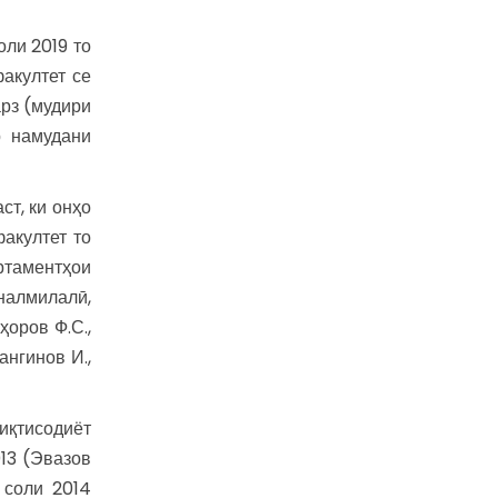
оли 2019 то
факултет се
арз (мудири
р намудани
ст, ки онҳо
акултет то
ртаментҳои
налмилалӣ,
ҳоров Ф.С.,
ангинов И.,
иқтисодиёт
13 (Эвазов
 соли 2014