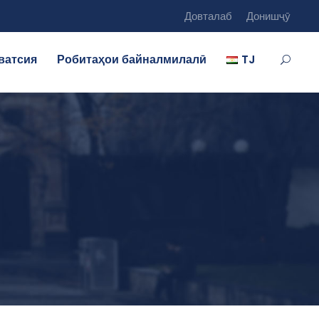
Довталаб
Донишҷӯ
ватсия
Робитаҳои байналмилалӣ
TJ