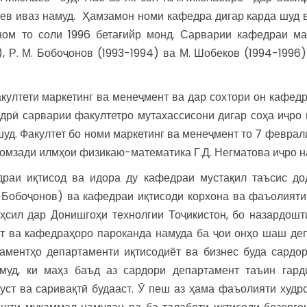
ев иваз намуд. Ҳамзамон номи кафедра дигар карда шуд в
ном то соли 1996 бетағийр монд. Сарварии кафедраи ма
, Р. М. Бобоҷонов (1993-1994) ва М. Шобеков (1994-1996
акултети маркетинг ва менеҷмент ва дар сохтори он кафед
адрӣ сарварии факултетро мутахассисони дигар соҳа иҷро 
д. Факултет бо номи маркетинг ва менеҷмент то 7 феврали
омзади илмҳои физикаю-математика Г.Д. Негматова иҷро н
драи иқтисод ва идора ду кафедраи мустақил таъсис до
М. Бобоҷонов) ва кафедраи иқтисоди корхона ва фаъолият
таҳсил дар Донишгоҳи технолгии Тоҷикистон, бо назардошт
ет ва кафедраҳоро пароканда намуда ба ҷои онҳо шаш де
ментҳо департаменти иқтисодиёт ва бизнес буда сардори 
амуд, ки маҳз баъд аз сардори департамент таъин гард
уст ва саривақтӣ будааст. Ӯ пеш аз ҳама фаъолияти худро