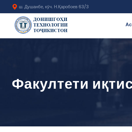
ш. Душанбе, кӯч. Н.Қаробоев 63/3
Ас
Факултети иқти