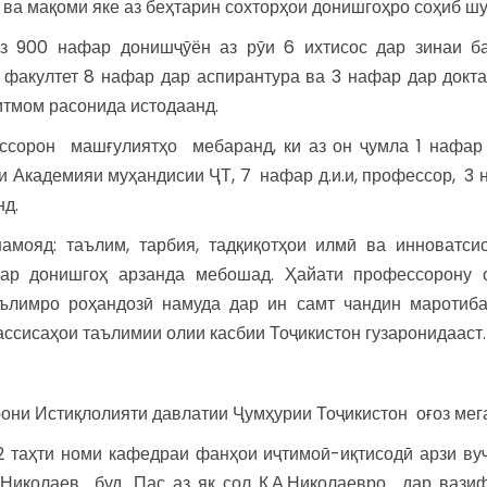
 ва мақоми яке аз беҳтарин сохторҳои донишгоҳро соҳиб шу
з 900 нафар донишҷӯён аз рӯи 6 ихтисос дар зинаи б
 факултет 8 нафар дар аспирантура ва 3 нафар дар докта
 итмом расонида истодаанд.
ессорон машғулиятҳо мебаранд, ки аз он ҷумла 1 нафар
Академияи муҳандисии ҶТ, 7 нафар д.и.и, профессор, 3 н
нд.
амояд: таълим, тарбия, тадқиқотҳои илмӣ ва инноватси
дар донишгоҳ арзанда мебошад. Ҳайати профессорону 
таълимро роҳандозӣ намуда дар ин самт чандин маротиб
ссисаҳои таълимии олии касбии Тоҷикистон гузаронидааст.
рони Истиқлолияти давлатии Ҷумҳурии Тоҷикистон оғоз мег
2 таҳти номи кафедраи фанҳои иҷтимоӣ-иқтисодӣ арзи вуҷ
.Николаев буд. Пас аз як сол К.А.Николаевро дар вази