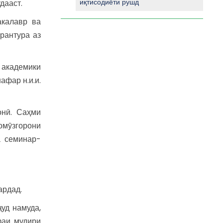
иқтисодиёти рушд
дааст.
акалавр ва
рантура аз
 академики
афар н.и.и.
онӣ. Саҳми
омӯзгорони
а семинар-
ардад.
уд намуда,
фаи мудири