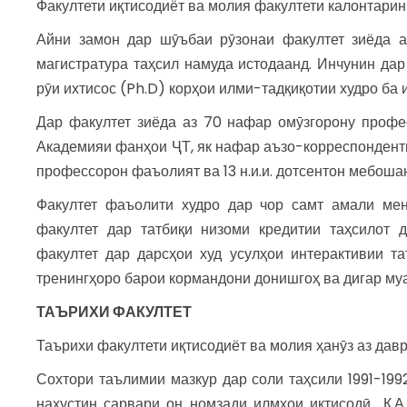
Факултети иқтисодиёт ва молия факултети калонтарин
Айни замон дар шӯъбаи рӯзонаи факултет зиёда а
магистратура таҳсил намуда истодаанд. Инчунин дар
рӯи ихтисос (Ph.D) корҳои илми-тадқиқотии худро ба
Дар факултет зиёда аз 70 нафар омӯзгорону проф
Академияи фанҳои ҶТ, як нафар аъзо-корреспонденти 
профессорон фаъолият ва 13 н.и.и. дотсентон мебоша
Факултет фаъолити худро дар чор самт амали мен
факултет дар татбиқи низоми кредитии таҳсилот 
факултет дар дарсҳои худ усулҳои интерактивии 
тренингҳоро барои кормандони донишгоҳ ва дигар муа
ТАЪРИХИ ФАКУЛТЕТ
Таърихи факултети иқтисодиёт ва молия ҳанӯз аз дав
Сохтори таълимии мазкур дар соли таҳсили 1991-199
нахустин сарвари он номзади илмҳои иқтисодӣ К.А