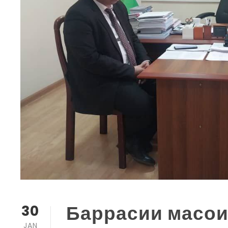
Баррасии масои
30
JAN