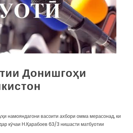
тии Донишгоҳи
икистон
уҳи намояндагони васоити ахбори омма мерасонад, ки
ъ дар кӯчаи Н.Қарабоев 63/3 нишасти матбуотии