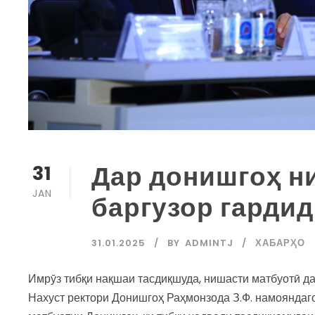
Дар донишгоҳ н
31
JAN
баргузор гардид
31.01.2025
BY
ADMINTJ
ХАБАРҲО
Имрӯз тибқи нақшаи тасдиқшуда, нишасти матбуотӣ да
Нахуст ректори Донишгоҳ Раҳмонзода З.Ф. намояндаг