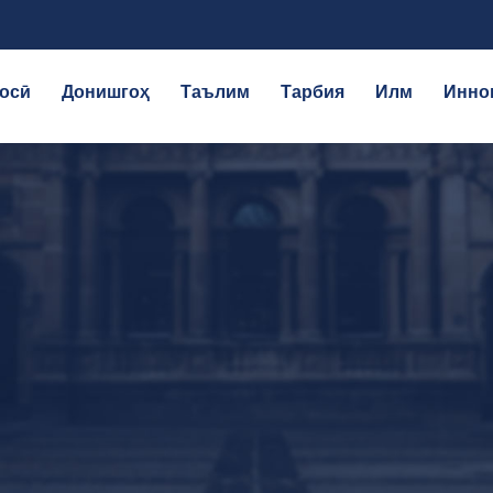
осӣ
Донишгоҳ
Таълим
Тарбия
Илм
Инно