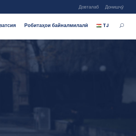
Довталаб
Донишҷӯ
ватсия
Робитаҳои байналмилалӣ
TJ