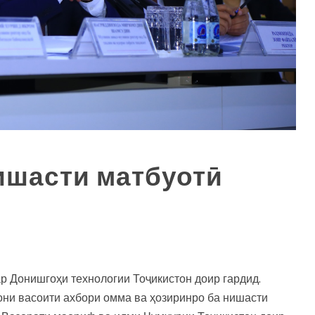
ишасти матбуотӣ
р Донишгоҳи технологии Тоҷикистон доир гардид.
они васоити ахбори омма ва ҳозиринро ба нишасти