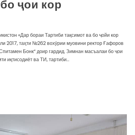
бо ҷои кор
кистон «Дар бораи Тартиби тақсимот ва бо ҷойи кор
оли 2017, таҳти №262 вохӯрии муовини ректор Ғафоров
“Спитамен Бонк” доир гардид. Зимнан масъалаи бо ҷои
и иқтисодиёт ва ТИ, тартиби...