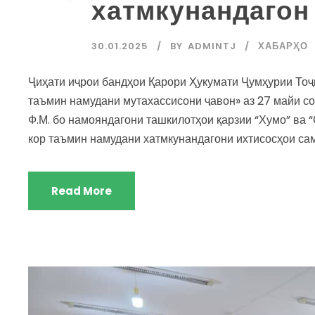
хатмкунандагон 
30.01.2025
BY
ADMINTJ
ХАБАРҲО
Ҷиҳати иҷрои бандҳои Қарори Ҳукумати Ҷумҳурии Тоҷи
таъмин намудани мутахассисони ҷавон» аз 27 майи с
Ф.М. бо намояндагони ташкилотҳои қарзии “Хумо” ва 
кор таъмин намудани хатмкунандагони ихтисосҳои самт
Read More