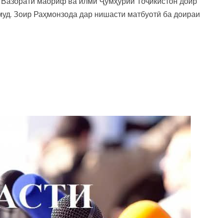
и Вазорати маориф ва илми Ҷумҳурии Тоҷикистон доир
муд. Зоир Раҳмонзода дар нишасти матбуотӣ ба доираи