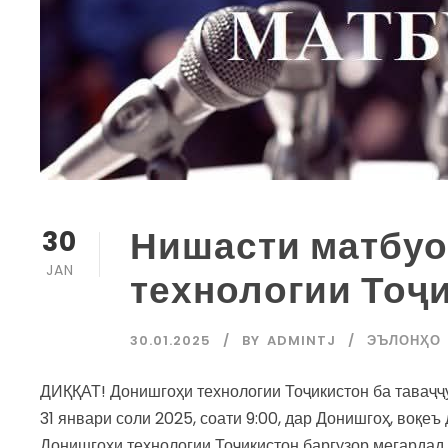
Нишасти матбуо
30
JAN
технологии Тоҷ
30.01.2025
BY
ADMINTJ
ЭЪЛОНҲО
ДИҚҚАТ! Донишгоҳи технологии Тоҷикистон ба таваҷҷ
31 январи соли 2025, соати 9:00, дар Донишгоҳ, воқе
Донишгоҳи технологии Тоҷикистон баргузор мегардад.