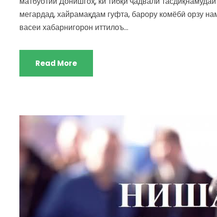
матбуотии Донишгоҳ, ки тибқи ҷадвали тасдиқнамуда
мегардад, хайрамақдам гуфта, барору комёбӣ орзу на
васеи хабарнигорон иттилоъ...
Read More