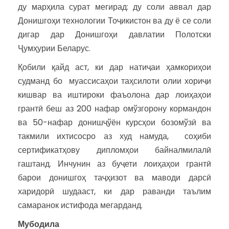
ду марҳила сурат мегирад: ду соли аввал дар
Донишгоҳи технологии Тоҷикистон ва ду ё се соли
дигар дар Донишгоҳи давлатии Полотски
Ҷумҳурии Беларус.
Қобили қайд аст, ки дар натиҷаи ҳамкориҳои
судманд бо муассисаҳои таҳсилоти олии хориҷи
кишвар ва иштироки фаъолона дар лоиҳаҳои
грантӣ беш аз 200 нафар омўзгорону кормандон
ва 50-нафар донишҷўён курсҳои бозомўзӣ ва
такмили ихтисосро аз худ намуда, соҳиби
сертификатҳову дипломҳои байналмилалӣ
гаштанд. Инчунин аз буҷети лоиҳаҳои грантӣ
барои донишгоҳ таҷҳизот ва маводи дарсӣ
харидорӣ шудааст, ки дар раванди таълим
самаранок истифода мегарданд.
Мубодила