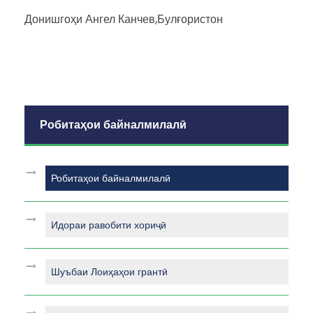
Донишгоҳи Ангел Канчев,Булғористон
Робитаҳои байналмилалӣ
Робитаҳои байналмилалӣ
Идораи равобити хориҷӣ
Шуъбаи Лоиҳаҳои грантӣ