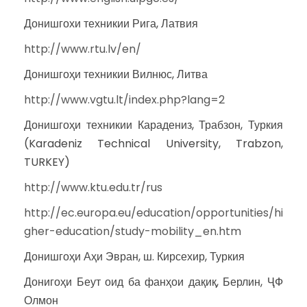
Донишгохи техникии Рига, Латвия
http://www.rtu.lv/en/
Донишгоҳи техникии Вилнюс, Литва
http://www.vgtu.lt/index.php?lang=2
Донишгоҳи техникии Карадениз, Трабзон, Туркия
(Karadeniz Technical University, Trabzon,
TURKEY)
http://www.ktu.edu.tr/rus
http://ec.europa.eu/education/opportunities/hi
gher-education/study-mobility_en.htm
Донишгоҳи Аҳи Эвран, ш. Кирсехир, Туркия
Донигоҳи Беут оид ба фанҳои дақиқ, Берлин, ҶФ
Олмон