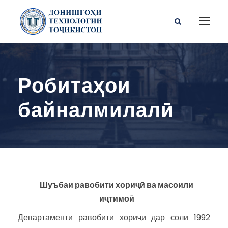
Робитаҳои
байналмилалӣ
Шуъбаи равобити хориҷӣ ва масоили
иҷтимоӣ
Департаменти равобити хориҷӣ дар соли 1992