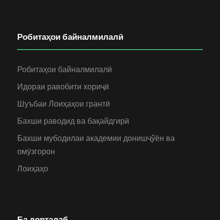
Робитаҳои байналмилалӣ
Робитаҳои байналмилалӣ
Идораи равобити хориҷӣ
Шуъбаи Лоиҳаҳои грантӣ
Бахши раводид ва бақайдгирӣ
Бахши мубодилаи академии донишҷўён ва
омӯзгорон
Лоиҳаҳо
Ба довталаб