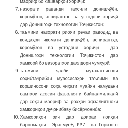
маориф бо кишварҳои хориҷӣ;
назорати раванди таҳсили донишҷўён,
коромўзон, аспирантон ва устодони хориҷӣ
дар Донишгоҳи технологии Тоҷикистон;
таъмини назорати риояи реҷаи раводид ва
қоидаҳои иқомати донишҷўён, аспирантҳо,
коромўзон ва устодони хориҷӣ дар
Донишгоҳи технологии Тоҷикистон дар
ҳамкорӣ бо вазоратҳои дахлдори ҷумҳурӣ;
таъмини ҷалби мутахассисони
соҳибтаҷрибаи муассисаҳои таълимӣ ва
коршиносони соҳа ҷиҳати муайян намудани
самтҳои асосии фаъолияти байналмиллалӣ
дар соҳаи маориф ва роҳҳои афзалиятноки
ҳамкориҳои дуҷонибаву бисёрҷониба;
Ҳамкориҳои зич дар доираи лоиҳаи
барномаҳои Эрасмус+, FP7 ва Горизонт