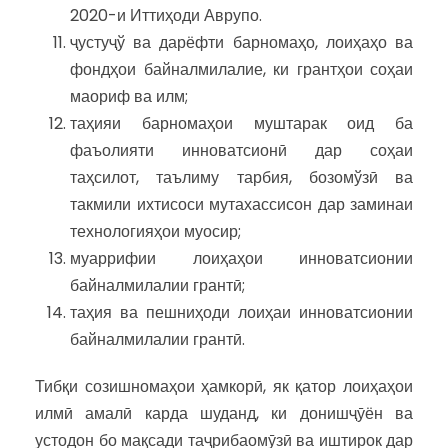
2020-и Иттиҳоди Аврупо.
ҷустуҷў ва дарёфти барномаҳо, лоиҳаҳо ва
фондҳои байналмилалие, ки грантҳои соҳаи
маориф ва илм;
таҳияи барномаҳои муштарак оид ба
фаъолияти инноватсионӣ дар соҳаи
таҳсилот, таълиму тарбия, бозомўзӣ ва
такмили ихтисоси мутахассисон дар заминаи
технологияҳои муосир;
муаррифии лоиҳаҳои инноватсионии
байналмилалии грантӣ;
таҳия ва пешниҳоди лоиҳаи инноватсионии
байналмилалии грантӣ.
Тибқи созишномаҳои ҳамкорӣ, як қатор лоиҳаҳои
илмӣ амалӣ карда шуданд, ки донишҷӯён ва
устодон бо мақсади таҷрибаомӯзӣ ва иштирок дар