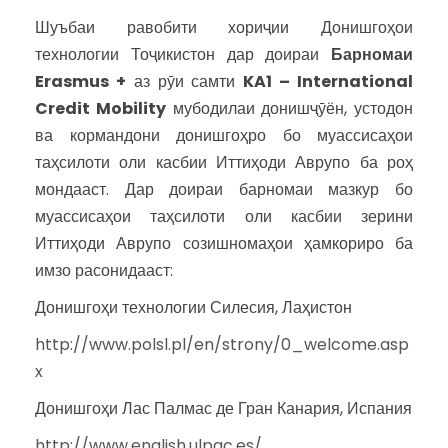
Шуъбаи равобити хориҷии Донишгоҳои
технологии Тоҷикистон дар доираи
Барномаи
Erasmus +
аз рӯи самти
KA1 – International
Credit Mobility
мубодилаи донишҷӯён, устодон
ва кормандони донишгоҳро бо муассисаҳои
таҳсилоти оли касбии Иттиҳоди Аврупо ба роҳ
мондааст. Дар доираи барномаи мазкур бо
муассисаҳои таҳсилоти оли касбии зерини
Иттиҳоди Аврупо созишномаҳои ҳамкориро ба
имзо расонидааст:
Донишгоҳи технологии Силесия, Лаҳистон
http://www.polsl.pl/en/strony/0_welcome.asp
x
Донишгоҳи Лас Палмас де Гран Канария, Испания
http://www.english.ulpgc.es/