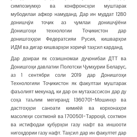
симпозиумҳо ва конфронсҳои муштарак
мубодилаи афкор намуданд. Дар ин муддат 1280
донишҷӯи тоҷик аз ҷумлаи донишҷӯёни
Донишгоҳи технологии Тоҷикистон дар
донишгоҳҳои Федератсияи Русия, кишварҳои
ИДМ ва дигар кишварҳои хориҷӣ таҳсил карданд.
Дар доираи як созишномаи дуҷонибаи ДТТ ва
Донишгоҳи давлатии Полотски Ҷумҳурии Беларус,
аз 1 сентябри соли 2019 дар Донишгоҳи
Технологияи Тоҷикистон як факултаи муштарак
фаъолият мекунад, ки дар он мутахассисон дар ду
соҳа таълим мегиранд: 1360701-Мошинҳо ва
дастгоҳҳои саноати кимиёӣ ва корхонаҳои
масолеҳи сохтмонӣ ва 1700501-Тарроҳӣ, сохтмон
ва истифодаи қубурҳои газу нафт ва иншооти
нигоҳдории газу нафт. Таҳсил дар ин факултет дар