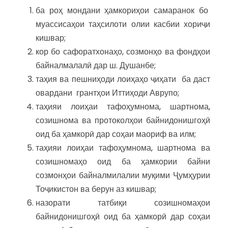
ба роҳ мондани ҳамкориҳои самаранок бо
муассисаҳои таҳсилоти олии касбии хориҷи
кишвар;
кор бо сафоратхонаҳо, созмонҳо ва фондҳои
байналмалалӣ дар ш. Душанбе;
таҳия ва пешниҳоди лоиҳаҳо ҷиҳати ба даст
овардани грантҳои Иттиҳоди Аврупо;
таҳияи лоиҳаи тафоҳумнома, шартнома,
созишнома ва протоколҳои байнидонишгоҳӣ
оид ба ҳамкорӣ дар соҳаи маориф ва илм;
таҳияи лоиҳаи тафоҳумнома, шартнома ва
созишномаҳо оид ба ҳамкории байни
созмонҳои байналмилалии муқими Ҷумҳурии
Тоҷикистон ва берун аз кишвар;
назорати татбиқи созишномаҳои
байнидонишгоҳӣ оид ба ҳамкорӣ дар соҳаи