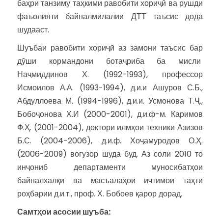
баҳри танзиму таҳкими равобити хориҷӣ ва рушди
фаъолияти байналмилалии ДТТ таъсис дода
шудааст.
Шуъбаи равобити хориҷӣ аз замони таъсис бар
дӯши кормандони ботаҷриба ба мисли
Наҷмиддинов Х. (1992-1993), профессор
Исмоилов А.А. (1993-1994), д.и.и Ашуров С.Б.,
Абдуллоева М. (1994-1996), д.и.и. Усмонова Т.Ҷ.,
Бобоҷонова Х.И (2000-2001), д.и.ф-м. Каримов
Ф.Ҳ. (2001-2004), доктори илмҳои техникӣ Азизов
Б.С. (2004-2006), д.и.ф. Хоҷамуродов О.Ҳ.
(2006-2009) вогузор шуда буд. Аз соли 2010 то
инҷониб департаменти муносибатҳои
байналхалқӣ ва масъалаҳои иҷтимоӣ таҳти
роҳбарии д.и.т., проф. Х. Бобоев қарор дорад.
Самтҳои асосии шуъба: