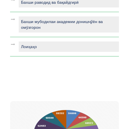
Бахши раводид ва бақайдгирӣ
Бахши мубодилаи академии донишҷўён ва
омӯзгорон
Лоиҳаҳо