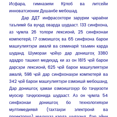
Исфара, гимназияи Кӯлоб ва литсейи
инноватсионии Душанбе мебошад.
Дар ДДТ инфрасохтори зарурии ҷараёни
таълимӣ ба вуҷуд оварда шудааст. 133 синфхона,
аз ҷумла 26 толори лексионӣ, 25 синфхонаи
компютерӣ, 17 озмоишгоҳ ва 65 синфхона барои
машғулиятҳои амалӣ ва семинарӣ таъмин карда
шуданд. Шумораи ҷойҳо дар донишгоҳ 3380
ададро ташкил медиҳад, ки аз он 1815 ҷой барои
дарсҳои лексионӣ, 625 ҷой барои машғулиятҳои
амалӣ, 598 ҷой дар синфхонаҳои компютерӣ ва
342 ҷой барои машғулиятҳои озмоишӣ мебошанд.
Дар донишгоҳ ҳамаи озмоишгоҳҳо бо таҷҳизоти
муосир таҷҳизонида шудааст. Аз он ҷумла 54
синфхонаи донишгоҳ бо технологияҳои
мултимедиявӣ (тахтаҳои электронӣ ва
проекторҳо) муҷаҳҳаз карда шудаанд. Дар айни