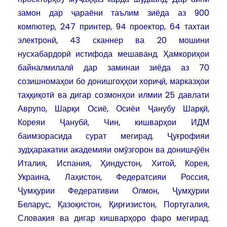
замон дар ҷараёни таълим зиёда аз 900
компютер, 247 принтер, 94 проектор, 64 тахтаи
электронӣ, 43 сканнер ва 20 мошини
нусхабардорӣ истифода мешаванд. Ҳамкориҳои
байналмилалӣ дар заминаи зиёда аз 70
созишномаҳои бо донишгоҳҳои хориҷӣ, марказҳои
таҳқиқотӣ ва дигар созмонҳои илмии 25 давлати
Аврупо, Шарқи Осиё, Осиёи Ҷанубу Шарқӣ,
Кореяи Ҷанубӣ, Чин, кишварҳои ИДМ
баимзорасида сурат мегирад. Ҷуғрофияи
зудҳаракатии академияи омӯзгорон ва донишҷӯён
Италия, Испания, Ҳиндустон, Хитой, Корея,
Украина, Лаҳистон, Федератсияи Россия,
Ҷумҳурии Федеративии Олмон, Ҷумҳурии
Беларус, Қазоқистон, Қирғизистон, Португалия,
Словакия ва дигар кишварҳоро фаро мегирад.