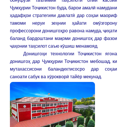
бонуфузи таълимии таҳсилоти олии касбии
Ҷумҳурии Тоҷикистон буда, барои амалӣ намудани
ҳадафҳои стратегияи давлатӣ дар соҳаи маориф
тамоми неруи зеҳнии ҳайати омӯзгорону
профессорони донишгоҳро равона намуда, ҷиҳати
баланд бардоштани мақоми донишгоҳ дар фазои
ҷаҳонии таҳсилот саъю кӯшиш менамояд.
Донишгоҳи технологии Тоҷикистон ягона
донишгоҳ дар Ҷумҳурии Тоҷикистон мебошад, ки
мутахассисони баландихтисосро дар соҳаи
саноати сабук ва хӯрокворӣ тайёр мекунад.