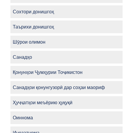
Сохтори донишгоҳ
Таърихи донишгоҳ
Шӯрои олимон
Санадҳо
Қонунҳои Ҷумҳурии Тоҷикистон
Санадҳои қонунгузорӣ дар соҳаи маориф
Ҳуҷҷатҳои меъёрию ҳуқуқӣ
Оиннома
Иҷозатнома