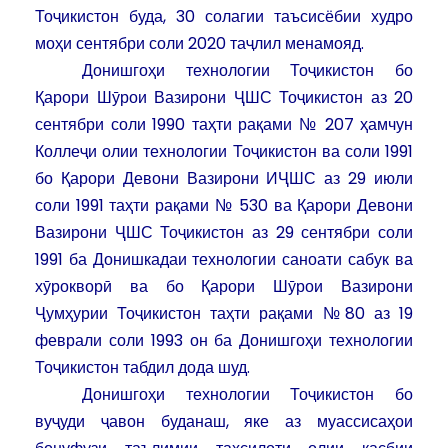
Тоҷикистон буда, 30 солагии таъсисёбии худро
моҳи сентябри соли 2020 таҷлил менамояд.
Донишгоҳи технологии Тоҷикистон бо
Қарори Шӯрои Вазирони ҶШС Тоҷикистон аз 20
сентябри соли 1990 таҳти рақами № 207 ҳамчун
Коллеҷи олии технологии Тоҷикистон ва соли 1991
бо Қарори Девони Вазирони ИҶШС аз 29 июли
соли 1991 таҳти рақами № 530 ва Қарори Девони
Вазирони ҶШС Тоҷикистон аз 29 сентябри соли
1991 ба Донишкадаи технологии саноати сабук ва
хӯрокворӣ ва бо Қарори Шӯрои Вазирони
Ҷумҳурии Тоҷикистон таҳти рақами №80 аз 19
феврали соли 1993 он ба Донишгоҳи технологии
Тоҷикистон табдил дода шуд.
Донишгоҳи технологии Тоҷикистон бо
вуҷуди ҷавон буданаш, яке аз муассисаҳои