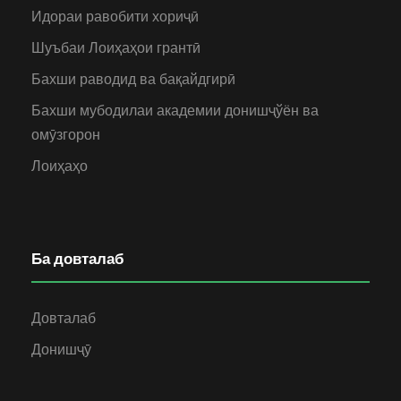
Идораи равобити хориҷӣ
Шуъбаи Лоиҳаҳои грантӣ
Бахши раводид ва бақайдгирӣ
Бахши мубодилаи академии донишҷўён ва
омӯзгорон
Лоиҳаҳо
Ба довталаб
Довталаб
Донишҷӯ