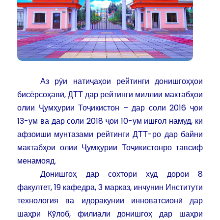
Аз рӯи натиҷаҳои рейтинги донишгоҳҳои
бисёрсоҳавӣ, ДТТ дар рейтинги миллии мактабҳои
олии Ҷумҳурии Тоҷикистон – дар соли 2016 ҷои
13-ум ва дар соли 2018 ҷои 10-ум ишғол намуд, ки
афзоиши мунтазами рейтинги ДТТ-ро дар байни
мактабҳои олии Ҷумҳурии Тоҷикистонро тавсиф
менамояд.
Донишгоҳ дар сохтори худ дорои 8
факултет, 19 кафедра, 3 марказ, инчунин Институти
технология ва идоракунии инноватсионӣ дар
шаҳри Кӯлоб, филиали донишгоҳ дар шаҳри