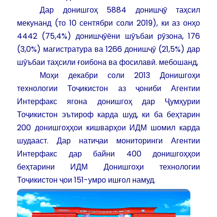
Дар донишгоҳ 5884 донишҷӯ таҳсил
мекунанд (то 10 сентябри соли 2019), ки аз онҳо
4442 (75,4%) донишҷӯёни шӯъбаи рӯзона, 176
(3,0%) магистратура ва 1266 донишҷӯ (21,5%) дар
шӯъбаи таҳсили ғоибона ва фосилавӣ. мебошанд,
Моҳи декабри соли 2013 Донишгоҳи
технологии Тоҷикистон аз ҷониби Агентии
Интерфакс ягона донишгоҳ дар Ҷумҳурии
Тоҷикистон эътироф карда шуд, ки ба беҳтарин
200 донишгоҳҳои кишварҳои ИДМ шомил карда
шудааст. Дар натиҷаи мониторинги Агентии
Интерфакс дар байни 400 донишгоҳҳои
беҳтарини ИДМ Донишгоҳи технологии
Тоҷикистон ҷои 151-умро ишғол намуд.