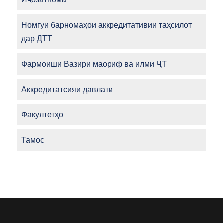
Номгуи барномаҳои аккредитативии таҳсилот
дар ДТТ
Фармоиши Вазири маориф ва илми ҶТ
Аккредитатсияи давлати
Факултетҳо
Тамос