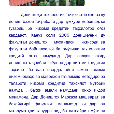
Донишгоҳи технологии Тоҷикистон яке аз ду
донишгоҳҳои таҷрибавӣ дар ҷумҳурӣ мебошад, ки
гузариш ба низоми кредитии таҳсилотро оғоз
кардааст. Ҳанӯз соли 2005 донишҷӯёни ду
факултаи донишгоҳ – муҳандисӣ – иқтисодӣ ва
факултаи байналхалқӣ ба омӯзиши технологияи
кредитӣ оғоз намуданд. Дар солҳои охир,
донишгоҳ таҷрибаи зиёдеро дар низоми кредитии
таҳсилот ба даст оварда, айни замон тамоми
низомномаҳо ва маводҳои таълимию методиро ба
талаботи низоми кредитии таҳсилот мутобиқ
намуда , баҳри амали намудани онҳо иқдои
менамояд. Дар Донишгоҳ Маркази машварат ва
бақайдгирӣ фаъолият менамояд, ки дар он
маълумотҳои зарурро оид ба хатсайри омӯзиши