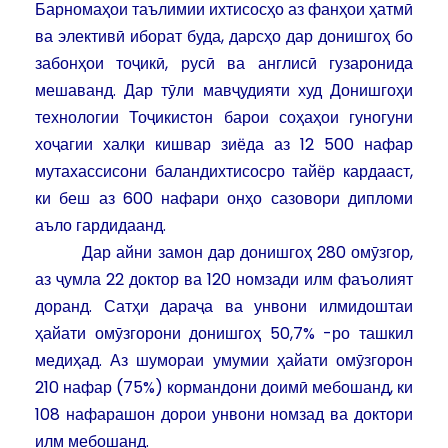
Барномаҳои таълимии ихтисосҳо аз фанҳои ҳатмӣ
ва элективӣ иборат буда, дарсҳо дар донишгоҳ бо
забонҳои тоҷикӣ, русӣ ва англисӣ гузаронида
мешаванд. Дар тӯли мавҷудияти худ Донишгоҳи
технологии Тоҷикистон барои соҳаҳои гуногуни
хоҷагии халқи кишвар зиёда аз 12 500 нафар
мутахассисони баландихтисосро тайёр кардааст,
ки беш аз 600 нафари онҳо сазовори дипломи
аъло гардидаанд.
Дар айни замон дар донишгоҳ 280 омӯзгор,
аз ҷумла 22 доктор ва 120 номзади илм фаъолият
доранд. Сатҳи дараҷа ва унвони илмидоштаи
ҳайати омӯзгорони донишгоҳ 50,7% -ро ташкил
медиҳад. Аз шумораи умумии ҳайати омӯзгорон
210 нафар (75%) кормандони доимӣ мебошанд, ки
108 нафарашон дорои унвони номзад ва доктори
илм мебошанд.