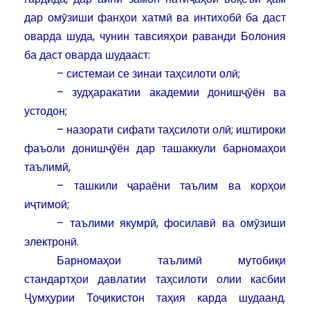
дар омӯзиши фанҳои хатмӣ ва интихобӣ ба даст
оварда шуда, чунин тавсияҳои раванди Болония
ба даст оварда шудааст:
– системаи се зинаи таҳсилоти олӣ;
– зудҳаракатии академии донишҷӯён ва
устодон;
– назорати сифати таҳсилоти олӣ; иштироки
фаъоли донишҷӯён дар ташаккули барномаҳои
таълимӣ,
– ташкили ҷараёни таълим ва корҳои
иҷтимоӣ;
– таълими якумрӣ, фосилавӣ ва омӯзиши
электронӣ.
Барномаҳои таълимӣ мутобиқи
стандартҳои давлатии таҳсилоти олии касбии
Ҷумҳурии Тоҷикистон таҳия карда шудаанд.