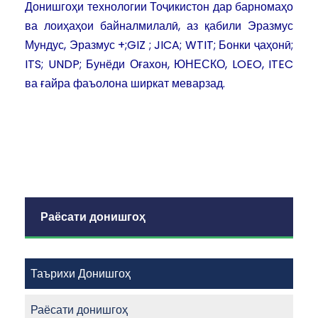
Донишгоҳи технологии Тоҷикистон дар барномаҳо
ва лоиҳаҳои байналмилалӣ, аз қабили Эразмус
Мундус, Эразмус +;GIZ ; JICA; WTIT; Бонки ҷаҳонӣ;
ITS; UNDP; Бунёди Оғахон, ЮНЕСКО, LOEO, ITEC
ва ғайра фаъолона ширкат меварзад.
Раёсати донишгоҳ
Таърихи Донишгоҳ
Раёсати донишгоҳ