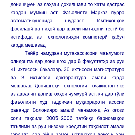
донишҷӯён аз лаҳзаи дохилшавӣ то хатм дастрас
кардан мумкин аст. Фаъолияти Марказ пурра
автоматикунонида шудааст. Имтиҳонҳои
фосилавӣ ва ниҳоӣ дар шакли имтиҳони тестӣ бо
истифода аз технологияҳои компютерӣ қабул
карда мешавад.
Тайёр намудани мутахассисони маълумоти
олидошта дар донишгоҳ дар 8 факултетҳо аз рӯи
41 ихтисоси бакалавр, 36 ихтисоси магистратура
ва 8 ихтисоси докторантура амалӣ карда
мешавад. Донишгоҳи технологии Тоҷикистон яке
аз аввалин донишгоҳҳои ҷумҳурӣ аст, ки дар тӯли
фаъолияти худ тадриҷан муқаррароти асосии
раванди Болонияро амалӣ менамояд. Аз оғози
соли таҳсили 2005-2006 татбиқи барномаҳои
таълимӣ аз рӯи низоми кредитии таҳсилот амалӣ
гардида, дар айни замон натиҷаҳои воқеъи ҳам