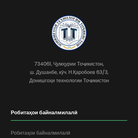
734061, Ҷумҳурии Тоҷикистон,
ш. Душанбе, кӯч. Н.Қаробоев 63/3,
Донишгоҳи технологии Тоҷикистон
Робитаҳои байналмилалӣ
Робитаҳои байналмилалӣ