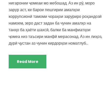
нигаронии ҷомеаи мо мебошад. Аз ин рӯ, моро
зарур аст, ки барои пешгирии амалҳои
коррупсионӣ тамоми чораҳои заруриро роҳандозӣ
намоем, зеро даст задан ба чунин амалҳо на
танҳо ба ҳаёти шахсӣ, балки ба манфиатҳои
ҷомеа низ таъсири манфӣ мерасонад. Аз ин лиҳоз,
дурӣ ҷустан аз чунин кирдорҳои номатлуб...
Read More