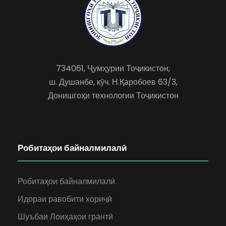
734061, Ҷумҳурии Тоҷикистон,
ш. Душанбе, кӯч. Н.Қаробоев 63/3,
Донишгоҳи технологии Тоҷикистон
Робитаҳои байналмилалӣ
Робитаҳои байналмилалӣ
Идораи равобити хориҷӣ
Шуъбаи Лоиҳаҳои грантӣ