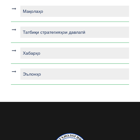
Мақолаҳо
Татбиқи стратегияҳои давлатӣ
Хабарҳо
Эълонҳо