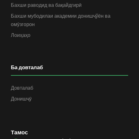
Бахши раводид ва бақайдгирӣ
Бахши мубодилаи академии донишҷўён ва
омӯзгорон
Лоиҳаҳо
Ба довталаб
Довталаб
Донишҷӯ
Тамос