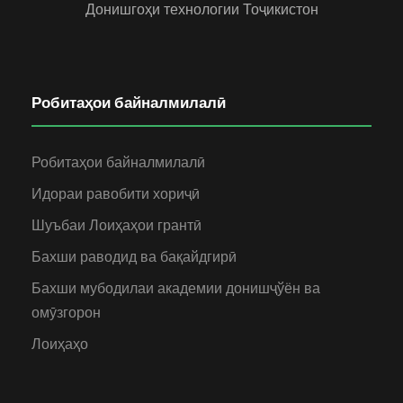
Донишгоҳи технологии Тоҷикистон
Робитаҳои байналмилалӣ
Робитаҳои байналмилалӣ
Идораи равобити хориҷӣ
Шуъбаи Лоиҳаҳои грантӣ
Бахши раводид ва бақайдгирӣ
Бахши мубодилаи академии донишҷўён ва
омӯзгорон
Лоиҳаҳо