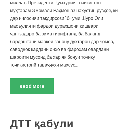
миллат, Президенти Ҷумҳурии Тоҷикистон
муҳтарам Эмомалӣ Раҳмон аз нахустин рӯзҳое, ки
дар иҷлосияи тақдирсози 16-уми Шуро Олӣ
масъулияти фардои дурахшони кишвари
ҷангзадаро ба зима гирифтанд, ба баланд
бардоштани мавқеи занону духтарон дар ҷомеа,
саводнок кардани онҳо ва фароҳам овардани
шароити мусоид ба ҳар як бонуи тоҷику
тоҷикистонӣ таваҷҷуҳи махсус...
Read More
ДТТ қабули