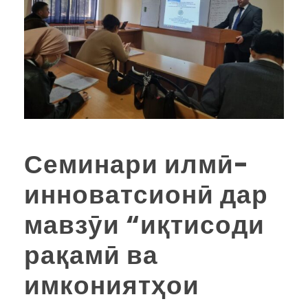
Семинари илмӣ-
инноватсионӣ дар
мавзӯи “иқтисоди
рақамӣ ва
имкониятҳои