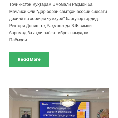
Тоҷикистон муҳтарам Эмомалӣ Раҳмон ба
Маҷлиси Олӣ “Дар бораи самтҳои асосии сиёсати
дохилӣ ва хориҷии ҷумҳурӣ” баргузор гардид.
Ректори Донишгоҳ Раҳмонзода З.Ф. зимни
баромад ба аҳли раёсат иброз намуд, ки
Паёмҳои...
Read More