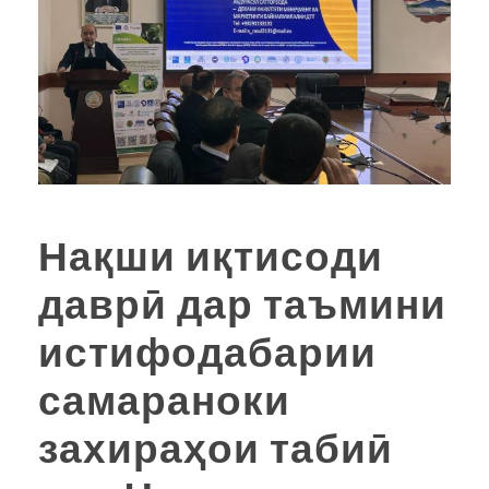
Нақши иқтисоди
даврӣ дар таъмини
истифодабарии
самараноки
захираҳои табиӣ