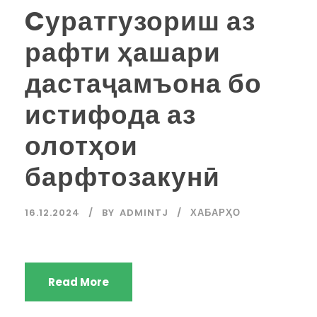
Cуратгузориш аз
рафти ҳашари
дастаҷамъона бо
истифода аз
олотҳои
барфтозакунӣ
16.12.2024
BY
ADMINTJ
ХАБАРҲО
Read More