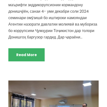
маърифти зиддикорупсионии кормандону
донишҷӯён, санаи 4- уми декабри соли 2024
семинари омӯзишӣ бо иштироки намояндаи
Агентии назорати давлатии молиявӣ ва мубориза
бо коррупсияи Ҷумҳурии Тоҷикистон дар толори
Донишгоҳ баргузор гардид. Дар ҷараёни...
Read More