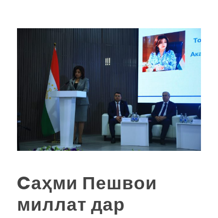
Cаҳми Пешвои
миллат дар