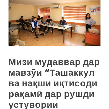
Мизи мудаввар дар
мавзӯи “Ташаккул
ва нақши иқтисоди
рақамӣ дар рушди
устувории