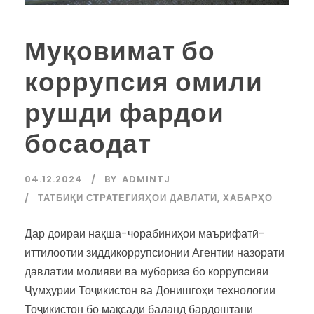
Муқовимат бо
коррупсия омили
рушди фардои
босаодат
04.12.2024
BY
ADMINTJ
ТАТБИҚИ СТРАТЕГИЯҲОИ ДАВЛАТӢ
,
ХАБАРҲО
Дар доираи нақша-чорабиниҳои маърифатӣ-
иттилоотии зиддикоррупсионии Агентии назорати
давлатии молиявӣ ва мубориза бо коррупсияи
Ҷумҳурии Тоҷикистон ва Донишгоҳи технологии
Тоҷикистон бо мақсади баланд бардоштани