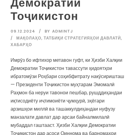
Демократии
Тоҷикистон
09.12.2024
BY
ADMINTJ
МАҚОЛАҲО
,
ТАТБИҚИ СТРАТЕГИЯҲОИ ДАВЛАТӢ
,
ХАБАРҲО
Имрӯз бо ифтихор метавон гуфт, ки Ҳизби Халқии
Демократии Тоҷикистон тавассути ҳидоятҳои
ибратомӯзи Роҳбари соҳибфитрату накӯсиришташ
— Президенти Тоҷикистон муҳтарам Эмомалӣ
Раҳмон ба неруи тавонои пешбар, рушддиҳандаи
иқтисодиёту иҷтимоиёти ҷумҳурӣ, эҳёгари
арзишҳои миллӣ ва ташаккулдиҳандаи нуфузу
манзалати давлат дар арсаи байналмилалӣ
мубаддал гаштааст. Ҳизби Халқии Демократии
Тоҷикистон дар асоси Оиннома ва барномаҳои