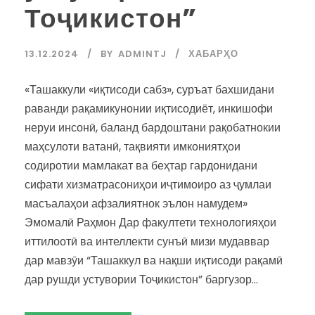
Тоҷикистон”
13.12.2024
BY
ADMINTJ
ХАБАРҲО
«Ташаккули «иқтисоди сабз», суръат бахшидани
раванди рақамикунонии иқтисодиёт, инкишофи
неруи инсонӣ, баланд бардоштани рақобатнокии
маҳсулоти ватанӣ, тақвияти имкониятҳои
содиротии мамлакат ва беҳтар гардонидани
сифати хизматрасониҳои иҷтимоиро аз ҷумлаи
масъалаҳои афзалиятнок эълон намудем»
Эмомалӣ Раҳмон Дар факултети технологияҳои
иттилоотӣ ва интеллекти сунъӣ мизи мудаввар
дар мавзӯи “Ташаккул ва нақши иқтисоди рақамӣ
дар рушди устувории Тоҷикистон” баргузор...