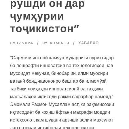
рушди он дар
ҷумҳурии
тоҷикистон”
02.12.2024
BY
ADMINTJ
ХАБАРҲО
“Сармояи инсонӣ ҳамчун муҳаррики пуриқтидор
ба пешрафти инноватсия ва технологияҳои нав
мусоидат мекунад, бинобар ин, илми муосири
ватанӣ бояд ҷавононро бештар ба илмомӯзӣ,
татбиқи лоиҳаҳои инноватсионӣ ва таҳқиқи
масъалаҳои иқтисоди рақмӣ сафарбар намояд.”
Эмомалӣ Раҳмон Мусаллам аст, ки рақамисозии
иқтисодиёт ба коҳиш ёфтани масрафи моддии
истеҳсолот, кам шудани арзиши аслии маҳсулот
дар натиҷаи истифодаи технологияҳои...