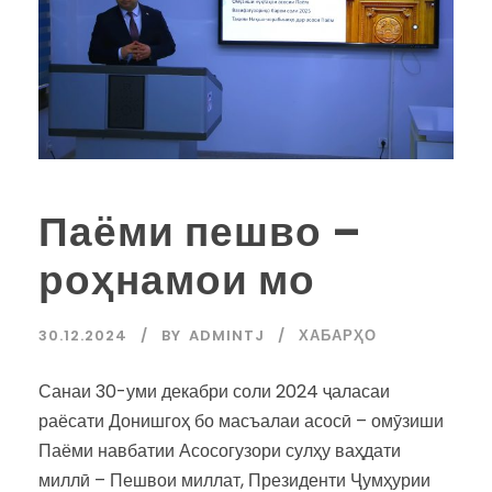
Паёми пешво –
роҳнамои мо
30.12.2024
BY
ADMINTJ
ХАБАРҲО
Санаи 30-уми декабри соли 2024 ҷаласаи
раёсати Донишгоҳ бо масъалаи асосӣ – омӯзиши
Паёми навбатии Асосогузори сулҳу ваҳдати
миллӣ – Пешвои миллат, Президенти Ҷумҳурии