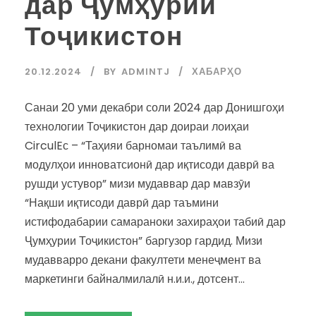
дар Ҷумҳурии
Тоҷикистон
20.12.2024
BY
ADMINTJ
ХАБАРҲО
Санаи 20 уми декабри соли 2024 дар Донишгоҳи
технологии Тоҷикистон дар доираи лоиҳаи
CirculEс – “Таҳияи барномаи таълимӣ ва
модулҳои инноватсионӣ дар иқтисоди даврӣ ва
рушди устувор” мизи мудаввар дар мавзӯи
“Нақши иқтисоди даврӣ дар таъмини
истифодабарии самараноки захираҳои табиӣ дар
Ҷумҳурии Тоҷикистон” баргузор гардид. Мизи
мудавварро декани факултети менеҷмент ва
маркетинги байналмилалӣ н.и.и., дотсент...