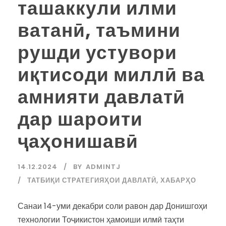
ташаккули илми
ватанӣ, таъмини
рушди устувори
иқтисоди миллӣ ва
амнияти давлатӣ
дар шароити
ҷаҳонишавӣ
14.12.2024
BY
ADMINTJ
ТАТБИҚИ СТРАТЕГИЯҲОИ ДАВЛАТӢ
,
ХАБАРҲО
Санаи 14-уми декабри соли равон дар Донишгоҳи
технологии Тоҷикистон ҳамоиши илмӣ таҳти