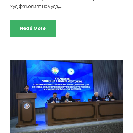
худ фаъолият намуда,...
Read More