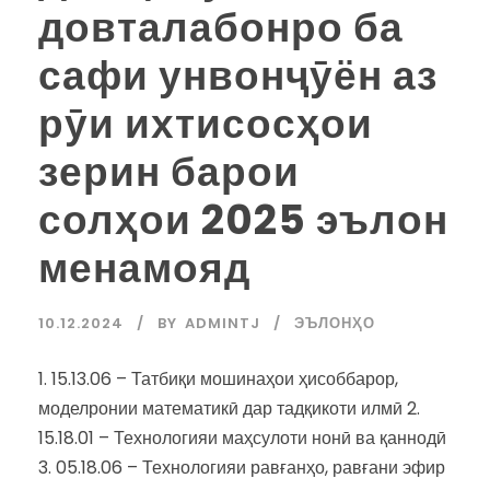
довталабонро ба
сафи унвонҷӯён аз
рӯи ихтисосҳои
зерин барои
солҳои 2025 эълон
менамояд
10.12.2024
BY
ADMINTJ
ЭЪЛОНҲО
1. 15.13.06 – Татбиқи мошинаҳои ҳисоббарор,
моделронии математикӣ дар тадқикоти илмӣ 2.
15.18.01 – Технологияи маҳсулоти нонӣ ва қаннодӣ
3. 05.18.06 – Технологияи равғанҳо, равғани эфир