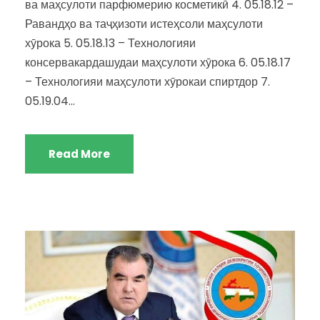
ва маҳсулоти парфюмерию косметикӣ 4. 05.18.12 –
Равандҳо ва таҷҳизоти истеҳсоли маҳсулоти
хӯрока 5. 05.18.13 – Технологияи
консервакардашудаи маҳсулоти хӯрока 6. 05.18.17
– Технологияи маҳсулоти хӯрокаи спиртдор 7.
05.19.04...
Read More