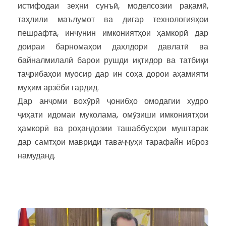
истифодаи зеҳни сунъӣ, моделсозии рақамӣ,
таҳлили маълумот ва дигар технологияҳои
пешрафта, инчунин имкониятҳои ҳамкорӣ дар
доираи барномаҳои дахлдори давлатӣ ва
байналмилалӣ барои рушди иқтидор ва татбиқи
таҷрибаҳои муосир дар ин соҳа дорои аҳамияти
муҳим арзёбӣ гардид.
Дар анҷоми вохӯрӣ ҷонибҳо омодагии худро
ҷиҳати идомаи муколама, омӯзиши имкониятҳои
ҳамкорӣ ва роҳандозии ташаббусҳои муштарак
дар самтҳои мавриди таваҷҷуҳи тарафайн иброз
намуданд.