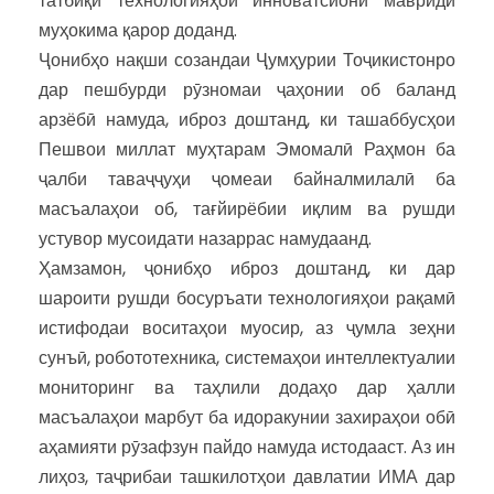
татбиқи технологияҳои инноватсионӣ мавриди
муҳокима қарор доданд.
Ҷонибҳо нақши созандаи Ҷумҳурии Тоҷикистонро
дар пешбурди рӯзномаи ҷаҳонии об баланд
арзёбӣ намуда, иброз доштанд, ки ташаббусҳои
Пешвои миллат муҳтарам Эмомалӣ Раҳмон ба
ҷалби таваҷҷуҳи ҷомеаи байналмилалӣ ба
масъалаҳои об, тағйирёбии иқлим ва рушди
устувор мусоидати назаррас намудаанд.
Ҳамзамон, ҷонибҳо иброз доштанд, ки дар
шароити рушди босуръати технологияҳои рақамӣ
истифодаи воситаҳои муосир, аз ҷумла зеҳни
сунъӣ, робототехника, системаҳои интеллектуалии
мониторинг ва таҳлили додаҳо дар ҳалли
масъалаҳои марбут ба идоракунии захираҳои обӣ
аҳамияти рӯзафзун пайдо намуда истодааст. Аз ин
лиҳоз, таҷрибаи ташкилотҳои давлатии ИМА дар