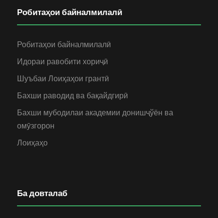
Робитаҳои байналмилалӣ
Робитаҳои байналмилалӣ
Идораи равобити хориҷӣ
Шуъбаи Лоиҳаҳои грантӣ
Бахши раводид ва бақайдгирӣ
Бахши мубодилаи академии донишҷўён ва
омӯзгорон
Лоиҳаҳо
Ба довталаб