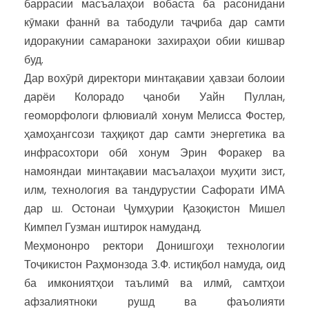
баррасии масъалаҳои вобаста ба расонидани
кӯмаки фаннӣ ва табодули таҷриба дар самти
идоракунии самараноки захираҳои обии кишвар
буд.
Дар вохӯрӣ директори минтақавии ҳавзаи болоии
дарёи Колорадо ҷаноби Уайн Пуллан,
геоморфологи флювиалӣ хонум Мелисса Фостер,
ҳамоҳангсози таҳқиқот дар самти энергетика ва
инфрасохтори обӣ хонум Эрин Форакер ва
намояндаи минтақавии масъалаҳои муҳити зист,
илм, технология ва тандурустии Сафорати ИМА
дар ш. Остонаи Ҷумҳурии Қазоқистон Мишел
Кимпел Гузман иштирок намуданд.
Меҳмононро ректори Донишгоҳи технологии
Тоҷикистон Раҳмонзода З.Ф. истиқбол намуда, оид
ба имкониятҳои таълимӣ ва илмӣ, самтҳои
афзалиятноки рушд ва фаъолияти