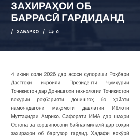
ЗАХИРАҲОИ ОБ
БАРРАСӢ ГАРДИДАНД
ХАБАРҲО
0
4 июни соли 2026 дар асоси супориши Роҳбари
Дастгоҳи иҷроияи Президенти Ҷумҳурии
Тоҷикистон дар Донишгоҳи технологии Тоҷикистон
вохӯрии роҳбарияти донишгоҳ бо ҳайати
намояндагони мақомоти давлатии Иёлоти
Муттаҳидаи Амрико, Сафорати ИМА дар шаҳри
Остона ва коршиносони байналмилалӣ дар соҳаи
захираҳои об баргузор гардид. Ҳадафи вохӯрӣ