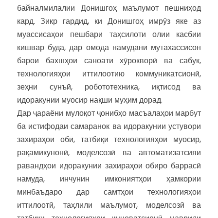
байналмилалии Донишгоҳ маълумот пешниҳод
кард. Зикр гардид, ки Донишгоҳ имрӯз яке аз
муассисаҳои пешбари таҳсилоти олии касбии
кишвар буда, дар омода намудани мутахассисон
барои бахшҳои саноати хӯрокворӣ ва сабук,
технологияҳои иттилоотию коммуникатсионӣ,
зеҳни сунъӣ, робототехника, иқтисод ва
идоракунии муосир нақши муҳим дорад.
Дар ҷараёни мулоқот ҷонибҳо масъалаҳои марбут
ба истифодаи самаранок ва идоракунии устувори
захираҳои обӣ, татбиқи технологияҳои муосир,
рақамикунонӣ, моделсозӣ ва автоматизатсияи
равандҳои идоракунии захираҳои обиро баррасӣ
намуда, инчунин имкониятҳои ҳамкории
минбаъдаро дар самтҳои технологияҳои
иттилоотӣ, таҳлили маълумот, моделсозӣ ва