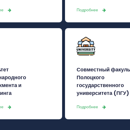
ее
Подробнее
тет
Совместный факуль
народного
Полоцкого
жмента и
государственного
инга
университета (ПГУ)
ее
Подробнее