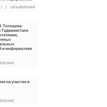
/
ОБЪЯВЛЕНИЯ
Н. Татищева
в Таджикистане
отехники,
онных
тельных
й и информатики
ВЛЕНИЯ
ие на участие в
ВЛЕНИЯ