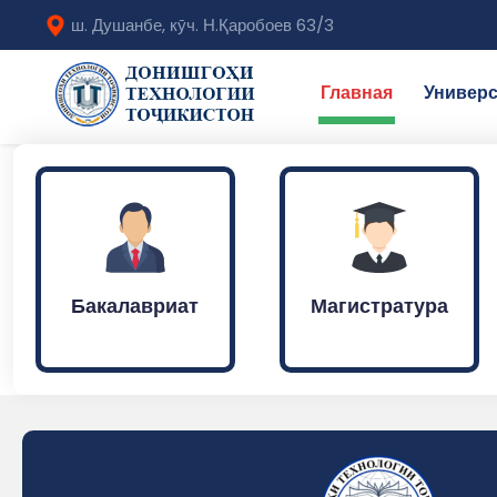
ш. Душанбе, кӯч. Н.Қаробоев 63/3
Главная
Универс
Бакалавриат
Магистратура