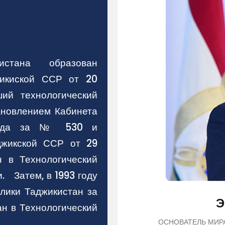
кистана образован
жикиской ССР от 20
ий технологический
тановлением Кабинета
года за № 530 и
джикской ССР от 29
 в Технологический
. Затем, в 1993 году
лики Таджикистан за
Э
ан в Технологический
ОСНОВАТЕЛЬ МИР