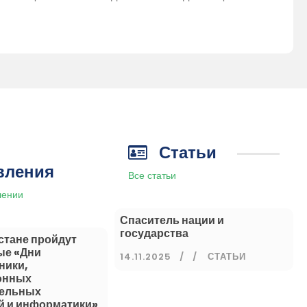
Статьи
вления
Все статьи
лении
Спаситель нации и
государства
стане пройдут
ые «Дни
14.11.2025
/
СТАТЬИ
ники,
онных
тельных
й и информатики»