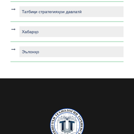
Татбиқи стратегияҳои давлатӣ
Хабарҳо
Эълонҳо