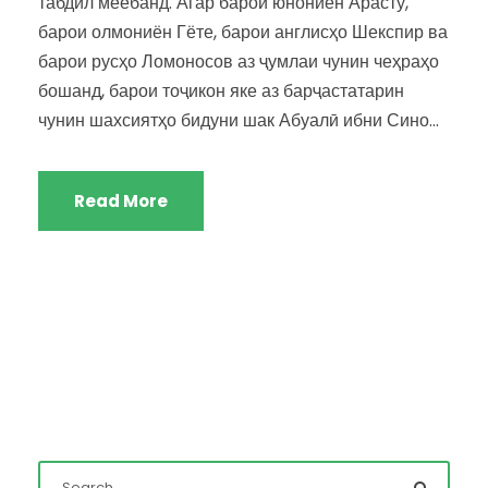
табдил меёбанд. Агар барои юнониён Арасту,
барои олмониён Гёте, барои англисҳо Шекспир ва
барои русҳо Ломоносов аз ҷумлаи чунин чеҳраҳо
бошанд, барои тоҷикон яке аз барҷастатарин
чунин шахсиятҳо бидуни шак Абуалӣ ибни Сино...
Read More