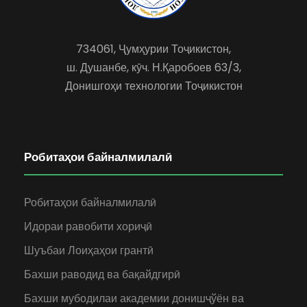
734061, Ҷумҳурии Тоҷикистон,
ш. Душанбе, кӯч. Н.Қаробоев 63/3,
Донишгоҳи технологии Тоҷикистон
Робитаҳои байналмилалӣ
Робитаҳои байналмилалӣ
Идораи равобити хориҷӣ
Шуъбаи Лоиҳаҳои грантӣ
Бахши раводид ва бақайдгирӣ
Бахши мубодилаи академии донишҷўён ва