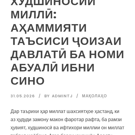
ХУДШИНОСИИ
МИЛЛӢ:
АҲАММИЯТИ
ТАЪСИСИ ҶОИЗАИ
ДАВЛАТӢ БА НОМИ
АБУАЛӢ ИБНИ
СИНО
31.05.2026
BY
ADMINTJ
МАҚОЛАҲО
Дар таърихи ҳар миллат шахсиятҳое ҳастанд, ки
аз ҳудуди замону макон фаротар рафта, ба рамзи
ҳувият, худшиносӣ ва ифтихори миллии он миллат