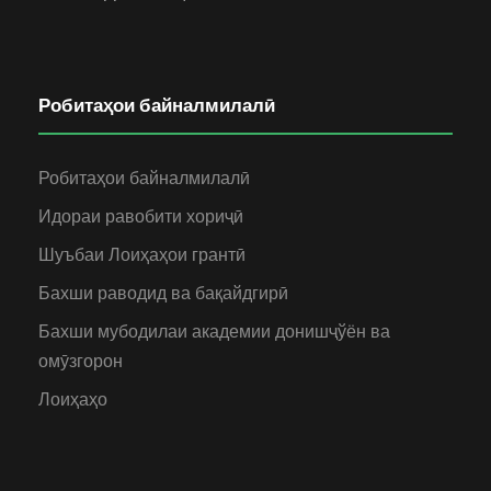
Робитаҳои байналмилалӣ
Робитаҳои байналмилалӣ
Идораи равобити хориҷӣ
Шуъбаи Лоиҳаҳои грантӣ
Бахши раводид ва бақайдгирӣ
Бахши мубодилаи академии донишҷўён ва
омӯзгорон
Лоиҳаҳо