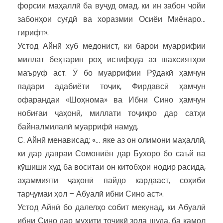
форсии маҳаллӣ ба вуҷуд омад, ки ин забон ҷойи
забонҳои суғдӣ ва хоразмии Осиёи Миёнаро…
гирифт».
Устод Айнӣ хуб медонист, ки барои муаррифии
миллат беҳтарин роҳ истифода аз шахсиятҳои
маъруф аст. Ӯ бо муаррифии Рӯдакӣ ҳамчун
падари адабиёти тоҷик, Фирдавсӣ ҳамчун
офарандаи «Шоҳнома» ва Ибни Сино ҳамчун
нобиғаи ҷаҳонӣ, миллати тоҷикро дар сатҳи
байналмилалӣ муаррифӣ намуд.
С. Айнӣ менависад: «… яке аз он олимони маҳаллӣ,
ки дар давраи Сомониён дар Бухоро бо саъй ва
кӯшиши худ ба воситаи он китобҳои нодир расида,
аҳаммияти ҷаҳонӣ пайдо кардааст, соҳиби
тарҷумаи ҳол – Абуалӣ ибни Сино аст».
Устод Айнӣ бо далелҳо собит мекунад, ки Абуалӣ
ибни Сино дар муҳити тоҷикӣ зода шуда, ба камол