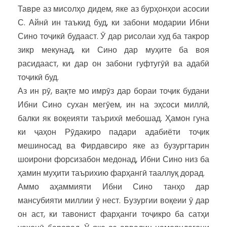
Тавре аз мисолҳо дидем, яке аз бурҳонҳои асосии
С. Айнӣ ин таъкид буд, ки забони модарии Ибни
Сино тоҷикӣ будааст. Ӯ дар рисолаи худ ба такрор
зикр мекунад, ки Сино дар муҳите ба воя
расидааст, ки дар он забони гуфтугӯӣ ва адабӣ
тоҷикӣ буд.
Аз ин рӯ, вақте мо имрӯз дар бораи тоҷик будани
Ибни Сино сухан мегӯем, ин на эҳсоси миллӣ,
балки як воқеияти таърихӣ мебошад. Ҳамон гуна
ки ҷаҳон Рӯдакиро падари адабиёти тоҷик
мешиносад ва Фирдавсиро яке аз бузургтарин
шоирони форсизабон медонад, Ибни Сино низ ба
ҳамин муҳити таърихию фарҳангӣ тааллуқ дорад.
Аммо аҳаммияти Ибни Сино танҳо дар
мансубияти миллии ӯ нест. Бузургии воқеии ӯ дар
он аст, ки тавонист фарҳанги тоҷикро ба сатҳи