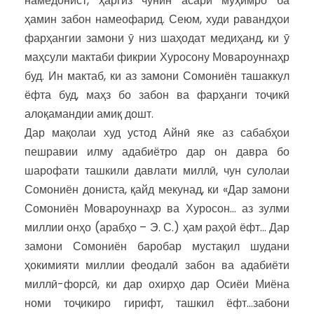
намедонист, ҳаргиз чунин асари муҳимро ба
ҳамин забон намеофарид. Сеюм, худи равандҳои
фарҳангии замони ӯ низ шаҳодат медиҳанд, ки ӯ
маҳсули мактаби фикрии Хуросону Мовароуннаҳр
буд. Ин мактаб, ки аз замони Сомониён ташаккул
ёфта буд, маҳз бо забон ва фарҳанги тоҷикӣ
алоқамандии амиқ дошт.
Дар мақолаи худ устод Айнӣ яке аз сабабҳои
пешравии илму адабиётро дар он давра бо
шарофати ташкили давлати миллӣ, чун сулолаи
Сомониён дониста, қайд мекунад, ки «Дар замони
Сомониён Мовароуннаҳр ва Хуросон… аз зулми
миллии онҳо (арабҳо – Э. С.) ҳам раҳоӣ ёфт… Дар
замони Сомониён баробар мустақил шудани
ҳокимияти миллии феодалӣ забон ва адабиёти
миллӣ-форсӣ, ки дар охирҳо дар Осиёи Миёна
номи тоҷикиро гирифт, ташкил ёфт…забони