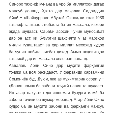
Синоро таҳриф кунанд ва ӯро ба миллатҳои дигар
мансуб донанд. Ҳатто дар мақолаи Садриддин
Айнӣ – «Шайхурраис Абуалӣ Сино», ки соли 1939
таълиф гаштааст, вобаста ба ин масъала, изҳори
ақида шудааст. Сабаби асосии чунин муносибат
дар он аст, ки бузургии шахсияти ӯ аз марзҳои
миллӣ гузаштааст ва ҳар миллат мехоҳад худро
ба чунин нобиға нисбат диҳад. Аммо воқеиятҳои
таърихӣ дар ин масъала хеле равшананд.
Аввалан, Ибни Сино дар муҳити фарҳангии
тоҷикӣ ба воя расидааст. Ӯ фарзанди сарзамини
Сомониён буд. Дуюм, яке аз муҳимтарин осори ӯ –
«Донишнома» ба забони тоҷикӣ навишта шудааст.
Ин асар нахустин донишномаи бузурги илмӣ ба
забони тоҷикӣ ба шумор меравад. Агар Ибни Сино
худро ба ин муҳити забонӣ ва фарҳангӣ мансуб