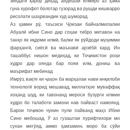
зиндагӣ қарор диҳад, андешаи илмиро аз ҳама
гуна хурофот болотар гузорад ва рушди кишварро
рисолати шаҳрвандии худ шуморад.
Аз ҳамин рӯ, таъсиси Ҷоизаи байналмилалии
Абуалӣ ибни Сино дар соҳаи тибро метавон на
танҳо як иқдоми илмӣ, балки як рӯйдоди муҳимми
фарҳангӣ, сиёсӣ ва маънавӣ арзёбӣ кард. Ин
ташаббус нишон медиҳад, ки Тоҷикистон роҳи
худро дар оянда бар пояи илм, дониш ва
маърифат мебинад.
Имрӯз, вақте ки ҷаҳон ба марҳалаи нави инқилоби
технологӣ ворид мешавад, миллатҳое муваффақ
хоҳанд шуд, ки тавонанд мероси бузурги илмии
худро бо талаботи замони нав пайваст намоянд.
Барои тоҷикон чунин пули пайванд маҳз Ибни
Сино мебошад. Ӯ аз гузаштаи пурифтихори мо
сухан мегӯяд, аммо ҳамзамон, моро ба сӯйи