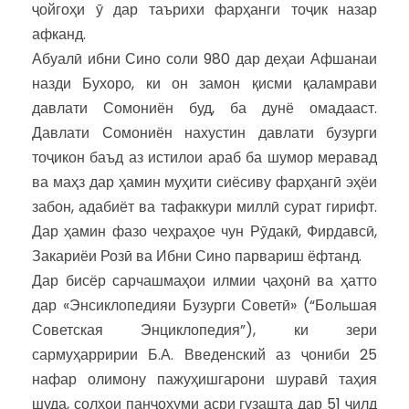
ҷойгоҳи ӯ дар таърихи фарҳанги тоҷик назар
афканд.
Абуалӣ ибни Сино соли 980 дар деҳаи Афшанаи
назди Бухоро, ки он замон қисми қаламрави
давлати Сомониён буд, ба дунё омадааст.
Давлати Сомониён нахустин давлати бузурги
тоҷикон баъд аз истилои араб ба шумор меравад
ва маҳз дар ҳамин муҳити сиёсиву фарҳангӣ эҳёи
забон, адабиёт ва тафаккури миллӣ сурат гирифт.
Дар ҳамин фазо чеҳраҳое чун Рӯдакӣ, Фирдавсӣ,
Закариёи Розӣ ва Ибни Сино парвариш ёфтанд.
Дар бисёр сарчашмаҳои илмии ҷаҳонӣ ва ҳатто
дар «Энсиклопедияи Бузурги Советӣ» (“Большая
Советская Энциклопедия”), ки зери
сармуҳарририи Б.А. Введенский аз ҷониби 25
нафар олимону пажуҳишгарони шуравӣ таҳия
шуда, солҳои панҷоҳуми асри гузашта дар 51 ҷилд