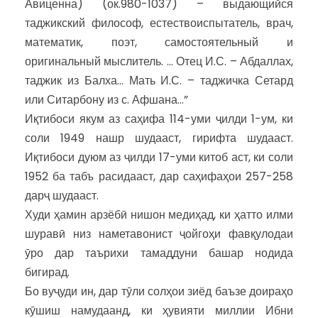
Авиценна) (ок.980-1037) – выдающийся
таджикский философ, естествоиспытатель, врач,
математик, поэт, самостоятельный и
оригинальный мыслитель. … Отец И.С. – Абдаллах,
таджик из Балха… Мать И.С. – таджичка Сетард
или Ситарбону из с. Афшана…”
Иқтибоси якум аз саҳифа 114-уми ҷилди 1-ум, ки
соли 1949 нашр шудааст, гирифта шудааст.
Иқтибоси дуюм аз ҷилди 17-уми китоб аст, ки соли
1952 ба табъ расидааст, дар саҳифаҳои 257-258
дарҷ шудааст.
Худи ҳамин арзёбӣ нишон медиҳад, ки ҳатто илми
шуравӣ низ наметавонист ҷойгоҳи фавқулодаи
ӯро дар таърихи тамаддуни башар нодида
бигирад.
Бо вуҷуди ин, дар тӯли солҳои зиёд баъзе доираҳо
кӯшиш намудаанд, ки ҳувияти миллии Ибни