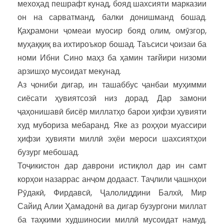
мехоҳад пешрафт кунад, бояд шахсияти марказии
он на сарватманд, балки донишманд бошад.
Қаҳрамони ҷомеаи муосир бояд олим, омӯзгор,
муҳаққиқ ва ихтироъкор бошад. Таъсиси ҷоизаи ба
номи Ибни Сино маҳз ба ҳамин тағйири низоми
арзишҳо мусоидат мекунад.
Аз ҷониби дигар, ин ташаббус ҷанбаи муҳимми
сиёсати ҳувиятсозӣ низ дорад. Дар замони
ҷаҳонишавӣ бисёр миллатҳо барои ҳифзи ҳувияти
худ мубориза мебаранд. Яке аз роҳҳои муассири
ҳифзи ҳувияти миллӣ эҳёи мероси шахсиятҳои
бузург мебошад.
Тоҷикистон дар даврони истиқлол дар ин самт
корҳои назаррас анҷом додааст. Таҷлили ҷашнҳои
Рӯдакӣ, Фирдавсӣ, Ҷалолиддини Балхӣ, Мир
Сайид Алии Ҳамадонӣ ва дигар бузургони миллат
ба таҳкими худшиносии миллӣ мусоидат намуд.