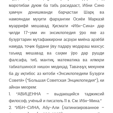
маротибаи дуюм ба табъ расидааст, Ибни Сино
ҳамчун донишманди барҷастаи Шарқ ва
намояндаи муҳити фарҳангии Осиёи Марказӣ
муаррифӣ мешавад. Қисмати «Ибн-Сина» дар
ҷилди 17-уми ин энсиклопедия ӯро яке аз
бузургтарин мутафаккирони асрҳои миёна арзёбӣ
намуда, тоҷик будани ӯву падару модараш махсус
таъкид мешавад ва саҳми ӯро дар рушди
фалсафа, тиб, мантиқ, математика ва илмҳои
табиатшиносӣ нишон медиҳад. Таваҷҷуҳ мекунем
ба ду иқтибос аз китоби «Энсиклопедияи Бузурги
Советӣ» (“Большая Советская Энциклопедия”), ки
айнан меорем:
1. “АВИЦЕННА – выдающийся таджиксий
философ, учёный и писатель 11 в. См. Ибн-Мина.”
2. “ИБН-СИНА, Абу-Али (латинизированное –