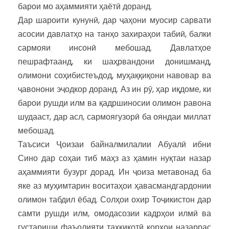
барои мо аҳаммияти ҳаётӣ доранд.
Дар шароити кунунӣ, дар ҷаҳони муосир сарвати
асосии давлатҳо на танҳо захираҳои табиӣ, балки
сармояи инсонӣ мебошад. Давлатҳое
пешрафтаанд, ки шаҳрвандони донишманд,
олимони соҳибистеъдод, муҳаққиқони навовар ва
ҷавонони эҷодкор доранд. Аз ин рӯ, ҳар иқдоме, ки
барои рушди илм ва қадршиносии олимон равона
шудааст, дар асл, сармоягузорӣ ба ояндаи миллат
мебошад.
Таъсиси Ҷоизаи байналмилалии Абуалӣ ибни
Сино дар соҳаи тиб маҳз аз ҳамин нуқтаи назар
аҳаммияти бузург дорад. Ин ҷоиза метавонад ба
яке аз муҳимтарин воситаҳои ҳавасмандгардонии
олимон табдил ёбад. Солҳои охир Тоҷикистон дар
самти рушди илм, омодасозии кадрҳои илмӣ ва
густариши фаъолияти таҳқиқотӣ корҳои назаррас