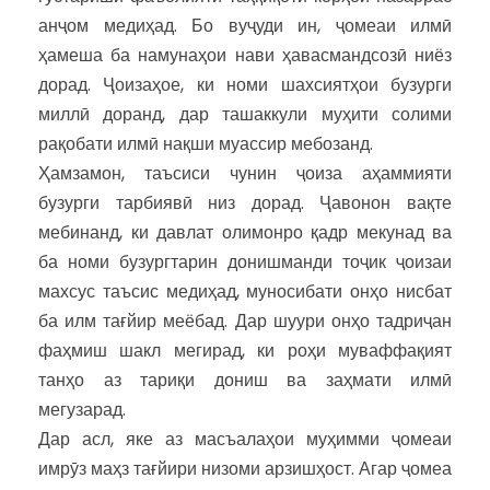
анҷом медиҳад. Бо вуҷуди ин, ҷомеаи илмӣ
ҳамеша ба намунаҳои нави ҳавасмандсозӣ ниёз
дорад. Ҷоизаҳое, ки номи шахсиятҳои бузурги
миллӣ доранд, дар ташаккули муҳити солими
рақобати илмӣ нақши муассир мебозанд.
Ҳамзамон, таъсиси чунин ҷоиза аҳаммияти
бузурги тарбиявӣ низ дорад. Ҷавонон вақте
мебинанд, ки давлат олимонро қадр мекунад ва
ба номи бузургтарин донишманди тоҷик ҷоизаи
махсус таъсис медиҳад, муносибати онҳо нисбат
ба илм тағйир меёбад. Дар шуури онҳо тадриҷан
фаҳмиш шакл мегирад, ки роҳи муваффақият
танҳо аз тариқи дониш ва заҳмати илмӣ
мегузарад.
Дар асл, яке аз масъалаҳои муҳимми ҷомеаи
имрӯз маҳз тағйири низоми арзишҳост. Агар ҷомеа