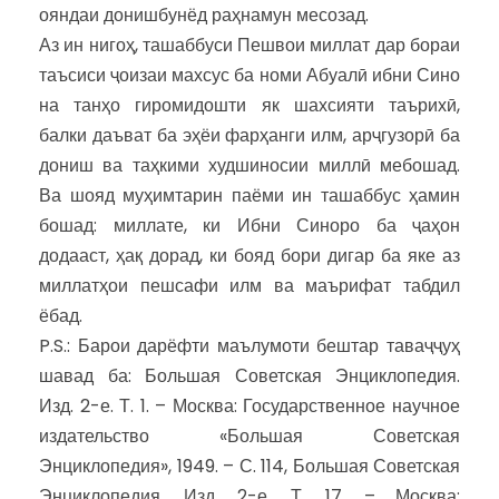
ояндаи донишбунёд раҳнамун месозад.
Аз ин нигоҳ, ташаббуси Пешвои миллат дар бораи
таъсиси ҷоизаи махсус ба номи Абуалӣ ибни Сино
на танҳо гиромидошти як шахсияти таърихӣ,
балки даъват ба эҳёи фарҳанги илм, арҷгузорӣ ба
дониш ва таҳкими худшиносии миллӣ мебошад.
Ва шояд муҳимтарин паёми ин ташаббус ҳамин
бошад: миллате, ки Ибни Синоро ба ҷаҳон
додааст, ҳақ дорад, ки бояд бори дигар ба яке аз
миллатҳои пешсафи илм ва маърифат табдил
ёбад.
P.S.: Барои дарёфти маълумоти бештар таваҷҷуҳ
шавад ба: Большая Советская Энциклопедия.
Изд. 2-е. Т. 1. – Москва: Государственное научное
издательство «Большая Советская
Энциклопедия», 1949. – С. 114, Большая Советская
Энциклопедия. Изд. 2-е. Т. 17. – Москва: