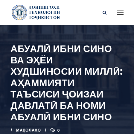
АБУАЛӢ ИБНИ СИНО
ВА ЭҲЁИ
ХУДШИНОСИИ МИЛЛӢ:
АҲАММИЯТИ
ТАЪСИСИ ҶОИЗАИ
ДАВЛАТӢ БА НОМИ
АБУАЛӢ ИБНИ СИНО
МАҚОЛАҲО
0