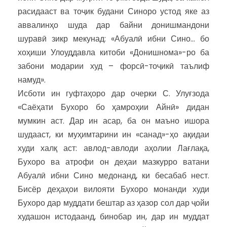
расидааст ва тоҷик будани Синоро устод яке аз
аввалинҳо шуда дар байни донишмандони
шуравӣ зикр мекунад: «Абуалӣ ибни Сино… бо
хоҳиши Улоуддавла китоби «Донишнома»-ро ба
забони модарии худ – форсӣ-тоҷикӣ таълиф
намуд».
Исботи ин гуфтаҳоро дар очерки С. Улуғзода
«Саёҳати Бухоро бо ҳамроҳии Айнӣ» дидан
мумкин аст. Дар ин асар, ба он маъно ишора
шудааст, ки муҳимтарини ин «санад»-ҳо ақидаи
худи халқ аст: авлод-авлоди аҳолии Лағлақа,
Бухоро ва атрофи он деҳаи мазкурро ватани
Абуалӣ ибни Сино медонанд, ки бесабаб нест.
Бисёр деҳаҳои вилояти Бухоро монанди худи
Бухоро дар муддати бештар аз ҳазор сол дар ҷойи
худашон истодаанд, бинобар ин, дар ин муддат