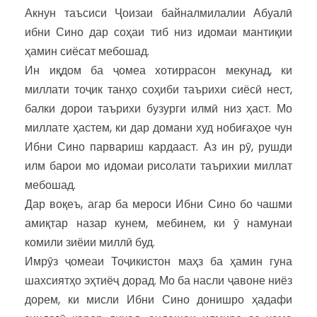
Акнун таъсиси Ҷоизаи байналмилалии Абуалӣ
ибни Сино дар соҳаи тиб низ идомаи мантиқии
ҳамин сиёсат мебошад.
Ин иқдом ба ҷомеа хотиррасон мекунад, ки
миллати тоҷик танҳо соҳиби таърихи сиёсӣ нест,
балки дорои таърихи бузурги илмӣ низ ҳаст. Мо
миллате ҳастем, ки дар домани худ нобиғаҳое чун
Ибни Сино парвариш кардааст. Аз ин рӯ, рушди
илм барои мо идомаи рисолати таърихии миллат
мебошад.
Дар воқеъ, агар ба мероси Ибни Сино бо чашми
амиқтар назар кунем, мебинем, ки ӯ намунаи
комили зиёии миллӣ буд.
Имрӯз ҷомеаи Тоҷикистон маҳз ба ҳамин гуна
шахсиятҳо эҳтиёҷ дорад. Мо ба насли ҷавоне ниёз
дорем, ки мисли Ибни Сино донишро ҳадафи