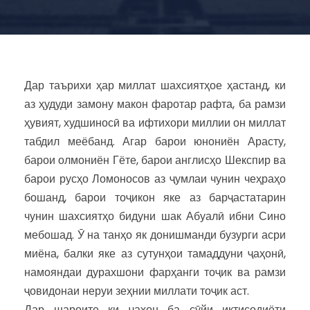
Дар таърихи ҳар миллат шахсиятҳое ҳастанд, ки
аз ҳудуди замону макон фаротар рафта, ба рамзи
ҳувият, худшиносӣ ва ифтихори миллии он миллат
табдил меёбанд. Агар барои юнониён Арасту,
барои олмониён Гёте, барои англисҳо Шекспир ва
барои русҳо Ломоносов аз ҷумлаи чунин чеҳраҳо
бошанд, барои тоҷикон яке аз барҷастатарин
чунин шахсиятҳо бидуни шак Абуалӣ ибни Сино
мебошад. Ӯ на танҳо як донишманди бузурги асри
миёна, балки яке аз сутунҳои тамаддуни ҷаҳонӣ,
намояндаи дурахшони фарҳанги тоҷик ва рамзи
ҷовидонаи неруи зеҳнии миллати тоҷик аст.
Дар шароите ки ҷаҳон ба сӯйи иқтисодиёти