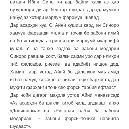
ватани Ибни Сино, ки дар байни халқ аз ҳар
бузургвори дигар бештар шуҳрат дорад, мумкин
набуд аз хотири мардум фаромӯш шавад…
Дар асарҳои худ, С. Айнӣ кӯшиш кард, ки Синоро
ҳамчун фарзанди миллати тоҷик бо забони илмӣ
ва бо истифода аз ривоятҳои мардумӣ муаррифӣ
кунад. Ӯ на танҳо зодгоҳ ва забони модарии
Синоро равшан сохт, балки саҳми ӯро дар илмҳои
тиб, фалсафа, риёзиёт ва адабиёт нишон дод.
Ҳамин тавр, устод Айнӣ бо далелҳои муътамад
исбот намуд, ки Сино аз оилаи тоҷик бархоста, дар
муҳити фарҳанги тоҷикию форсӣ тарбия ёфтааст.
Дар ҷойи дигари мақола устод Айнӣ менависад:
«Аз асарҳои ба шакли китоб ҷилд шудааш танҳо
«Донишнома» ва «Рисолаи набз» ба забони
модариаш – забони форсӣ-тоҷикӣ навишта
шудааст».