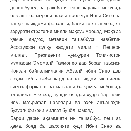
донишбунёд ва рақобати зеҳнӣ ҳаракат мекунад,
бозгашт ба мероси шахсиятҳое чун Ибни Сино на
танҳо як иқдоми фарҳангӣ, балки то як андоза, як
зарурати стратегии миллӣ маҳсуб меёбад. Маҳз аз
ҳамин дидгоҳ, метавон ташаббуси навбатии
Асосгузори сулҳу ваҳдати миллӣ – Пешвои
миллат, Президенти Ҷумҳурии Тоҷикистон
муҳтарам Эмомалӣ Раҳмонро дар бораи таъсиси
Ҷоизаи байналмилалии Абуалӣ ибни Сино дар
соҳаи тиб арзёбӣ кард ва ин иқдом як паёми
сиёсӣ, фарҳангӣ ва маънавӣ ба ҷомеа мебошад,
ки давлат мехоҳад рушди ояндаи худро бар пояи
илм, маърифат, навоварӣ ва эҳёи анъанаҳои
бузурги фикрии миллат бунёд намояд.
Барои дарки аҳаммияти ин ташаббус, пеш аз
ҳама, бояд ба шахсияти худи Ибни Сино ва