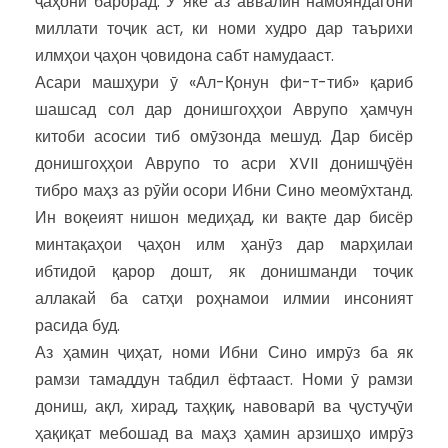
ҷаҳонӣ барорад. Ӯ яке аз аввалин намояндагони
миллати тоҷик аст, ки номи худро дар таърихи
илмҳои ҷаҳон ҷовидона сабт намудааст.
Асари машҳури ӯ «Ал-Қонун фи-т-тиб» қариб
шашсад сол дар донишгоҳҳои Аврупо ҳамчун
китоби асосии тиб омӯзонда мешуд. Дар бисёр
донишгоҳҳои Аврупо то асри XVII донишҷӯён
тибро маҳз аз рӯйи осори Ибни Сино меомӯхтанд.
Ин воқеият нишон медиҳад, ки вақте дар бисёр
минтақаҳои ҷаҳон илм ҳанӯз дар марҳилаи
ибтидоӣ қарор дошт, як донишманди тоҷик
аллакай ба сатҳи роҳнамои илмии инсоният
расида буд.
Аз ҳамин ҷиҳат, номи Ибни Сино имрӯз ба як
рамзи тамаддун табдил ёфтааст. Номи ӯ рамзи
дониш, ақл, хирад, таҳқиқ, навоварӣ ва ҷустуҷӯи
ҳақиқат мебошад ва маҳз ҳамин арзишҳо имрӯз