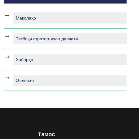
Мақолаҳо
Татбиқи стратегияҳои давлатӣ
Хабарҳо
Эълонҳо
Тамос