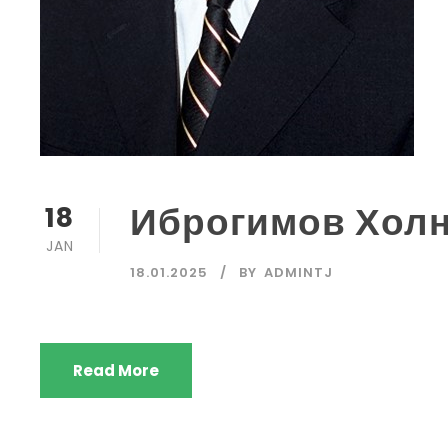
Иброгимов Хол
18
JAN
18.01.2025
BY
ADMINTJ
Read More