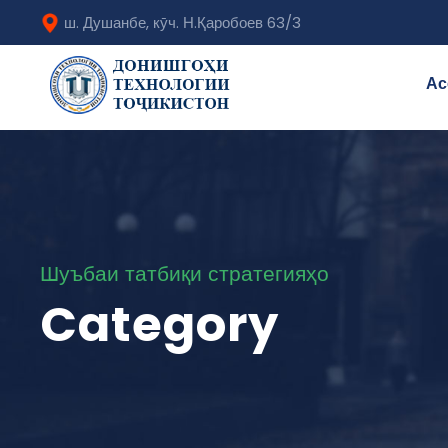
ш. Душанбе, кӯч. Н.Қаробоев 63/3
Ас
Шуъбаи татбиқи стратегияҳо
Category