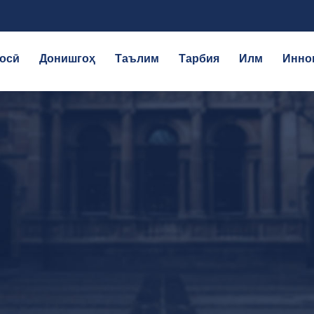
осӣ
Донишгоҳ
Таълим
Тарбия
Илм
Инно