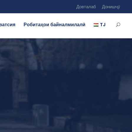
Довталаб
Донишҷӯ
ватсия
Робитаҳои байналмилалӣ
TJ