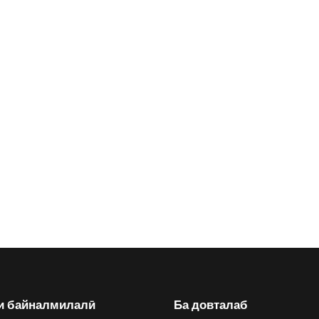
и байналмилалӣ
Ба довталаб