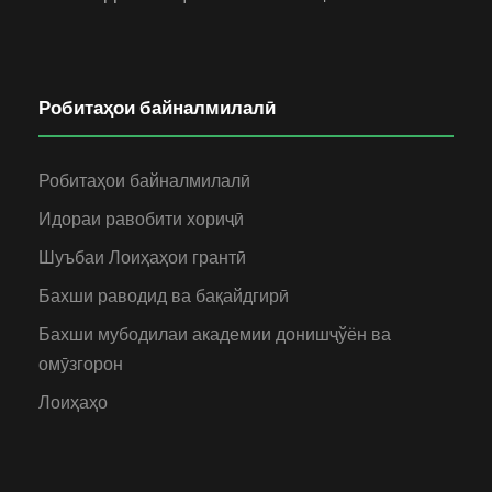
Робитаҳои байналмилалӣ
Робитаҳои байналмилалӣ
Идораи равобити хориҷӣ
Шуъбаи Лоиҳаҳои грантӣ
Бахши раводид ва бақайдгирӣ
Бахши мубодилаи академии донишҷўён ва
омӯзгорон
Лоиҳаҳо