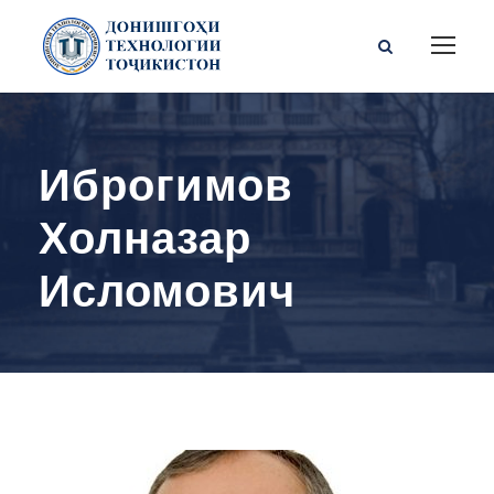
Иброгимов
Холназар
Исломович