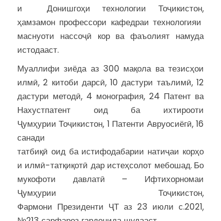
и Донишгоҳи технологии Тоҷикистон,
ҳамзамон профессори кафедраи технологияи
маснуоти нассоҷӣ кор ва фаъолият намуда
истодааст.
Муаллифи зиёда аз 300 мақола ва тезисҳои
илмӣ, 2 китоби дарсӣ, 10 дастури таълимӣ, 12
дастури методӣ, 4 монография, 24 Патент ва
Нахустпатент оид ба ихтирооти
Ҷумҳурии Тоҷикистон, 1 Патенти Авруосиёгӣ, 16
санади
татбиқӣ оид ба истифодабарии натиҷаи корҳо
и илмӣ-татқиқотӣ дар истеҳсолот мебошад.
Бо
мукофоти давлатӣ – Ифтихорномаи
Ҷумҳурии Тоҷикистон,
Фармони Президенти ҶТ аз 23 июли с.2021,
№213 сарфароз гардонида шудааст.