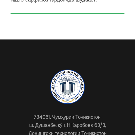
734061, Ҷумҳурии Тоҷикистон,
ш. Душанбе, кӯч. Н.Қаробоев 63/3,
Донишгоҳи технологии Тоҷикистон