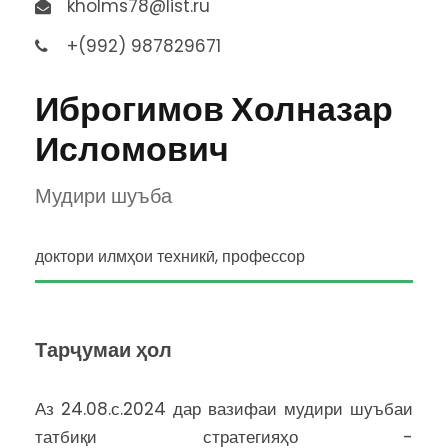
kholms78@list.ru
+(992) 987829671
Иброгимов Холназар
Исломович
Мудири шуъба
доктори илмҳои техникӣ, профессор
Тарҷумаи ҳол
Аз 24.08.с.2024 дар вазифаи мудири шуъбаи
татбиқи стратегияҳо -