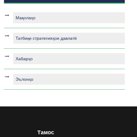
Мақолаҳо
Татбиқи стратегияҳои давлатӣ
Хабарҳо
Эълонҳо
Тамос