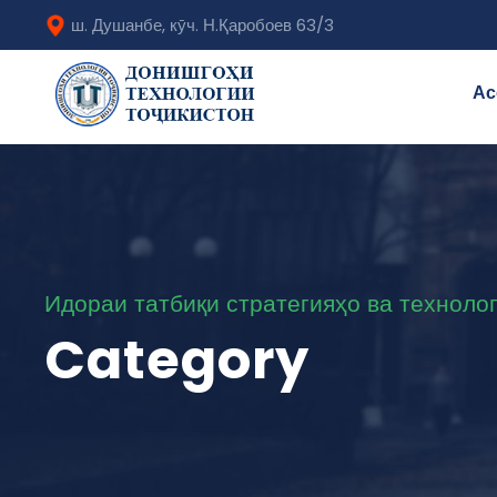
ш. Душанбе, кӯч. Н.Қаробоев 63/3
Ас
Идораи татбиқи стратегияҳо ва техноло
Category