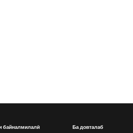
и байналмилалӣ
Ба довталаб