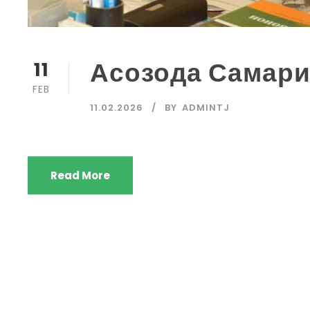
Асозода Самар
11
FEB
11.02.2026
BY
ADMINTJ
Read More