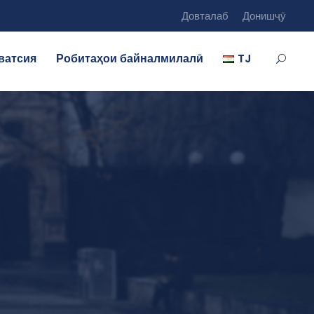
Довталаб
Донишҷӯ
ватсия
Робитаҳои байналмилалӣ
TJ