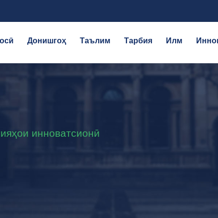
осӣ
Донишгоҳ
Таълим
Тарбия
Илм
Инно
гияҳои инноватсионӣ