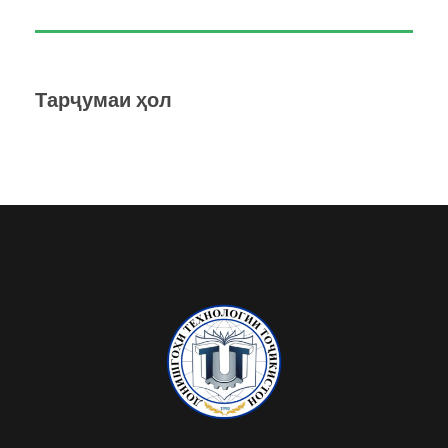
Тарҷумаи ҳол