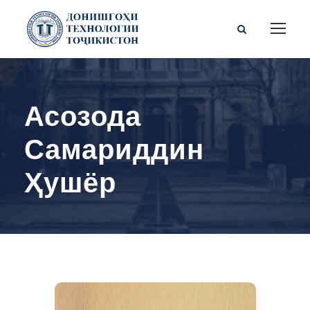
Асозода
Самариддин
Ҳушёр