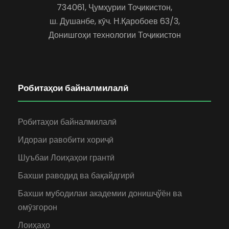
734061, Ҷумҳурии Тоҷикистон,
ш. Душанбе, кӯч. Н.Қаробоев 63/3,
Донишгоҳи технологии Тоҷикистон
Робитаҳои байналмилалӣ
Робитаҳои байналмилалӣ
Идораи равобити хориҷӣ
Шуъбаи Лоиҳаҳои грантӣ
Бахши раводид ва бақайдгирӣ
Бахши мубодилаи академии донишҷўён ва
омӯзгорон
Лоиҳаҳо