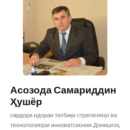
Асозода Самариддин
Ҳушёр
сардори идораи татбиқи стратегияҳо ва
технологияҳои инноватсионии Донишгоҳ