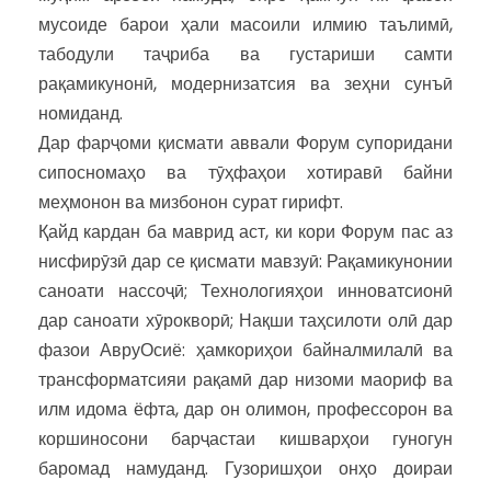
мусоиде барои ҳали масоили илмию таълимӣ,
табодули таҷриба ва густариши самти
рақамикунонӣ, модернизатсия ва зеҳни сунъӣ
номиданд.
Дар фарҷоми қисмати аввали Форум супоридани
сипосномаҳо ва тӯҳфаҳои хотиравӣ байни
меҳмонон ва мизбонон сурат гирифт.
Қайд кардан ба маврид аст, ки кори Форум пас аз
нисфирӯзӣ дар се қисмати мавзуӣ: Рақамикунонии
саноати нассоҷӣ; Технологияҳои инноватсионӣ
дар саноати хӯрокворӣ; Нақши таҳсилоти олӣ дар
фазои АвруОсиё: ҳамкориҳои байналмилалӣ ва
трансформатсияи рақамӣ дар низоми маориф ва
илм идома ёфта, дар он олимон, профессорон ва
коршиносони барҷастаи кишварҳои гуногун
баромад намуданд. Гузоришҳои онҳо доираи