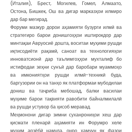
(Италия), Брест, Могилев, Гомел, Алмаато,
Остона, Бишкек, Ош ва дигар марказҳои илмиро
дар бар мегирад.
Форуми мазкур дорои аҳамияти бузурги илмӣ ва
стратегиро барои донишгоҳҳои иштирокдор дар
минтақаи Авруосиё дошта, воситаи муҳими рушди
иқтисодиёти рақамӣ, саноат ва технологияҳои
инноватсионӣ дар таълимгоҳҳои мухталиф бо
истифодаи зеҳни сунъӣ дар баробари муаммоҳо
ва имкониятҳои рушди илмӣ-техникӣ буда,
баргузории он на танҳо як платформаи мубодилаи
дониш ва таҷриба мебошад, балки василаи
муҳиме барои тақвияти равобити байналмилалӣ
ва рушди устувор ба ҳисоб меравад.
Меҳмонони дигар зимни суханрониҳои хеш дар
қисмати пленарӣ аҳамияти ин Форумро хеле
муҳим арзёбӣ намуда, онро ҳамчун як фазои