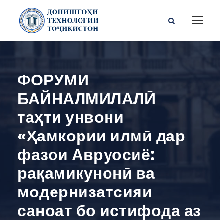
ФОРУМИ
БАЙНАЛМИЛАЛӢ
таҳти унвони
«Ҳамкории илмӣ дар
фазои Авруосиё:
рақамикунонӣ ва
модернизатсияи
саноат бо истифода аз