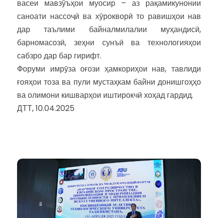
васеи мавзӯъҳои муосир – аз рақамикунонии
саноати нассоҷӣ ва хӯрокворӣ то равишҳои нав
дар таълими байналмилалии муҳандисӣ,
барномасозӣ, зеҳни сунъӣ ва технологияҳои
сабзро дар бар гирифт.
Форуми имрӯза оғози ҳамкориҳои нав, тавлиди
ғояҳои тоза ва пули мустаҳкам байни донишгоҳҳо
ва олимони кишварҳои иштирокчӣ хоҳад гардид.
ДТТ, 10.04.2025