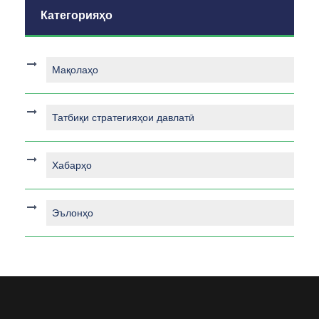
Категорияҳо
Мақолаҳо
Татбиқи стратегияҳои давлатӣ
Хабарҳо
Эълонҳо