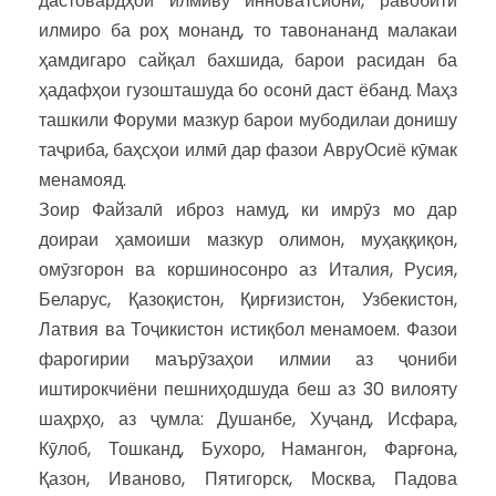
дастовардҳои илмиву инноватсионӣ, равобити
илмиро ба роҳ монанд, то тавонананд малакаи
ҳамдигаро сайқал бахшида, барои расидан ба
ҳадафҳои гузошташуда бо осонӣ даст ёбанд. Маҳз
ташкили Форуми мазкур барои мубодилаи донишу
таҷриба, баҳсҳои илмӣ дар фазои АвруОсиё кӯмак
менамояд.
Зоир Файзалӣ иброз намуд, ки имрӯз мо дар
доираи ҳамоиши мазкур олимон, муҳаққиқон,
омӯзгорон ва коршиносонро аз Италия, Русия,
Беларус, Қазоқистон, Қирғизистон, Узбекистон,
Латвия ва Тоҷикистон истиқбол менамоем. Фазои
фарогирии маърӯзаҳои илмии аз ҷониби
иштирокчиёни пешниҳодшуда беш аз 30 вилояту
шаҳрҳо, аз ҷумла: Душанбе, Хуҷанд, Исфара,
Кӯлоб, Тошканд, Бухоро, Намангон, Фарғона,
Қазон, Иваново, Пятигорск, Москва, Падова