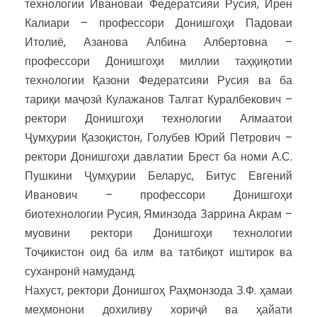
технологии Ивановаи Федератсияи Русия, Ирен
Калиари – профессори Донишгоҳи Падоваи
Итолиё, Азанова Албина Албертовна –
профессори Донишгоҳи миллии таҳқиқотии
технологии Қазони Федератсияи Русия ва ба
тариқи маҷозӣ Кулажанов Талгат Куралбекович –
ректори Донишгоҳи технологии Алмаатои
Ҷумҳурии Қазоқистон, Голубев Юрий Петрович –
ректори Донишгоҳи давлатии Брест ба номи А.С.
Пушкини Ҷумҳурии Беларус, Битус Евгений
Иванович – профессори Донишгоҳи
биотехнологии Русия, Яминзода Заррина Акрам –
муовини ректори Донишгоҳи технологии
Тоҷикистон оид ба илм ва татбиқот иштирок ва
суханронӣ намуданд.
Нахуст, ректори Донишгоҳ Раҳмонзода З.Ф. ҳамаи
меҳмонони дохиливу хориҷӣ ва ҳайати