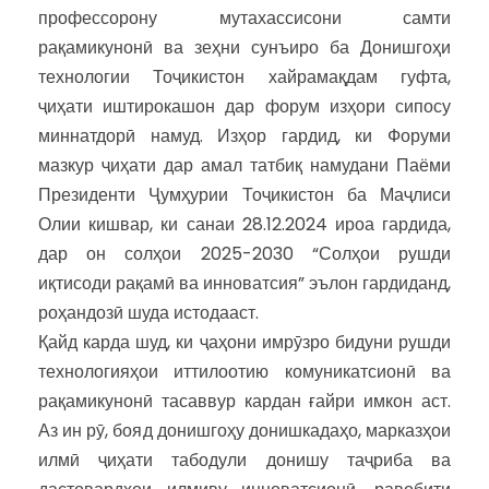
профессорону мутахассисони самти
рақамикунонӣ ва зеҳни сунъиро ба Донишгоҳи
технологии Тоҷикистон хайрамақдам гуфта,
ҷиҳати иштирокашон дар форум изҳори сипосу
миннатдорӣ намуд. Изҳор гардид, ки Форуми
мазкур ҷиҳати дар амал татбиқ намудани Паёми
Президенти Ҷумҳурии Тоҷикистон ба Маҷлиси
Олии кишвар, ки санаи 28.12.2024 ироа гардида,
дар он солҳои 2025-2030 “Солҳои рушди
иқтисоди рақамӣ ва инноватсия” эълон гардиданд,
роҳандозӣ шуда истодааст.
Қайд карда шуд, ки ҷаҳони имрӯзро бидуни рушди
технологияҳои иттилоотию комуникатсионӣ ва
рақамикунонӣ тасаввур кардан ғайри имкон аст.
Аз ин рӯ, бояд донишгоҳу донишкадаҳо, марказҳои
илмӣ ҷиҳати табодули донишу таҷриба ва