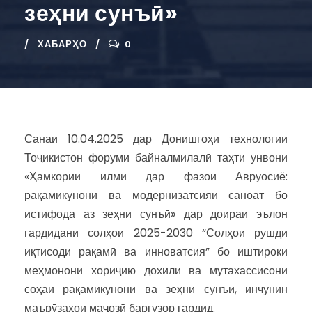
зеҳни сунъӣ»
ХАБАРҲО
0
Санаи 10.04.2025 дар Донишгоҳи технологии
Тоҷикистон форуми байналмилалӣ таҳти унвони
«Ҳамкории илмӣ дар фазои Авруосиё:
рақамикунонӣ ва модернизатсияи саноат бо
истифода аз зеҳни сунъӣ» дар доираи эълон
гардидани солҳои 2025-2030 “Солҳои рушди
иқтисоди рақамӣ ва инноватсия” бо иштироки
меҳмонони хориҷию дохилӣ ва мутахассисони
соҳаи рақамикунонӣ ва зеҳни сунъӣ, инчунин
маърӯзаҳои маҷозӣ баргузор гардид.