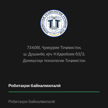
734061, Ҷумҳурии Тоҷикистон,
ш. Душанбе, кӯч. Н.Қаробоев 63/3,
Донишгоҳи технологии Тоҷикистон
Робитаҳои байналмилалӣ
Робитаҳои байналмилалӣ