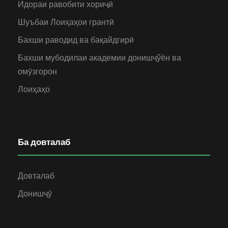
Идораи равобити хориҷӣ
Шуъбаи Лоиҳаҳои грантӣ
Бахши раводид ва бақайдгирӣ
Бахши мубодилаи академии донишҷўён ва
омӯзгорон
Лоиҳаҳо
Ба довталаб
Довталаб
Донишҷӯ