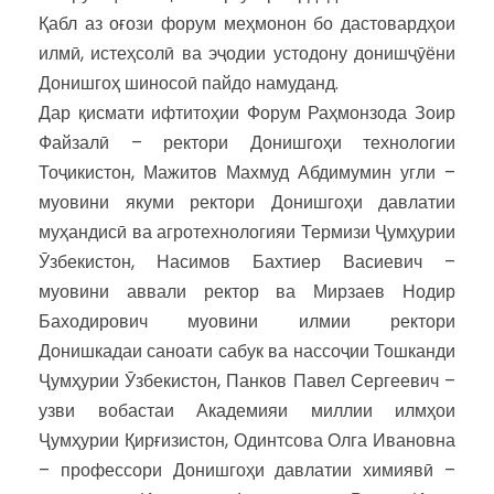
Қабл аз оғози форум меҳмонон бо дастовардҳои
илмӣ, истеҳсолӣ ва эҷодии устодону донишҷӯёни
Донишгоҳ шиносоӣ пайдо намуданд.
Дар қисмати ифтитоҳии Форум Раҳмонзода Зоир
Файзалӣ – ректори Донишгоҳи технологии
Тоҷикистон, Мажитов Махмуд Абдимумин угли –
муовини якуми ректори Донишгоҳи давлатии
муҳандисӣ ва агротехнологияи Термизи Ҷумҳурии
Ӯзбекистон, Насимов Бахтиер Васиевич –
муовини аввали ректор ва Мирзаев Нодир
Баходирович муовини илмии ректори
Донишкадаи саноати сабук ва нассоҷии Тошканди
Ҷумҳурии Ӯзбекистон, Панков Павел Сергеевич –
узви вобастаи Академияи миллии илмҳои
Ҷумҳурии Қирғизистон, Одинтсова Олга Ивановна
– профессори Донишгоҳи давлатии химиявӣ –