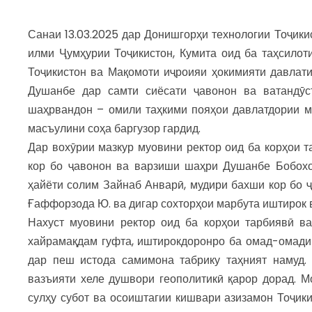
Санаи 13.03.2025 дар Донишгорҳи технологии Тоҷик
илми Ҷумҳурии Тоҷикистон, Кумита оид ба таҳсилот
Тоҷикистон ва Мақомоти иҷроияи ҳокимияти давлат
Душанбе дар самти сиёсати ҷавонон ва ватандӯс
шаҳрвандон – омили таҳкими пояҳои давлатдории м
масъулини соҳа баргузор гардид.
Дар вохӯрии мазкур муовини ректор оид ба корҳои т
кор бо ҷавонон ва варзиши шаҳри Душанбе Бобохон
ҳайёти солим Зайнаб Анварӣ, мудири бахши кор бо
Ғаффорзода Ю. ва дигар сохторҳои марбута иштирок 
Нахуст муовини ректор оид ба корҳои тарбиявӣ в
хайрамақдам гуфта, иштирокдоронро ба омад-омади
дар пеш истода самимона табрику таҳният намуд.
вазъияти хеле душвори геополитикӣ қарор дорад. 
сулҳу субот ва осоиштагии кишвари азизамон Тоҷик