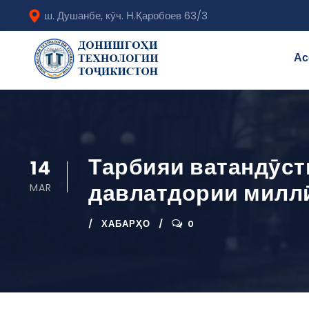
ш. Душанбе, кӯч. Н.Қаробоев 63/3
Ас
Тарбияи ватандӯст
14
давлатдории милл
MAR
ХАБАРҲО
0