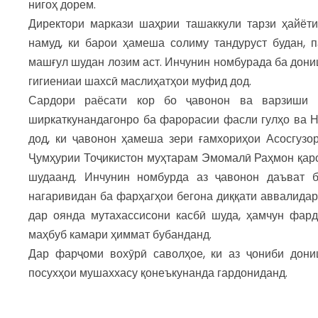
нигоҳ дорем.
Директори маркази шаҳрии ташаккули тарзи ҳайёт
намуд, ки барои ҳамеша солиму тандуруст будан, 
машғул шудан лозим аст. Инчунин номбурада ба дони
гигиениаи шахсӣ маслиҳатҳои муфид дод.
Сардори раёсати кор бо ҷавонон ва варзиши 
ширкаткунандагонро ба фарорасии фасли гулҳо ва Н
дод, ки ҷавонон ҳамеша зери ғамхориҳои Асосгузо
Ҷумҳурии Тоҷикистон муҳтарам Эмомалӣ Раҳмон қар
шудаанд. Инчунин номбурда аз ҷавонон даъват б
нагаривидан ба фарҳагҳои бегона диққати аввалидар
дар оянда мутахассисони касбӣ шуда, ҳамчун фард
маҳбуб камари ҳиммат бубанданд.
Дар фарҷоми вохӯрӣ саволҳое, ки аз ҷониби дони
посухҳои мушаххасу қонеъкунанда гардониданд.