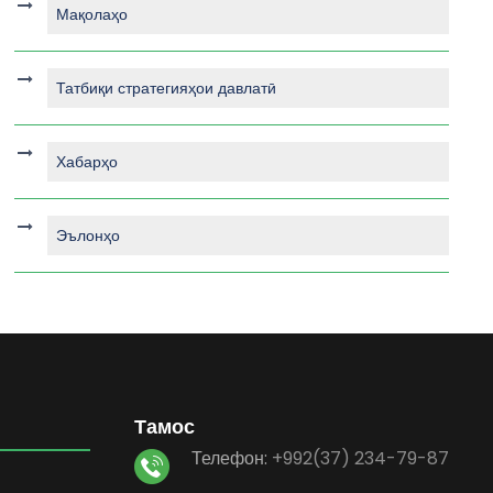
Мақолаҳо
Татбиқи стратегияҳои давлатӣ
Хабарҳо
Эълонҳо
Тамос
Телефон:
+992(37) 234-79-87