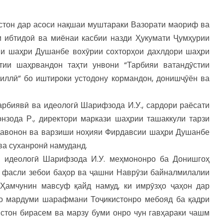
истон дар асоси нақшаи муштараки Вазорати маориф ва
и ибтидоӣ ва миёнаи касбии назди Ҳукумати Ҷумҳурии
ии шаҳри Душанбе вохӯрии сохторҳои дахлдори шаҳри
тии шаҳрвандон таҳти унвони “Тарбияи ватандӯстии
иллӣ” бо иштироки устодону кормандон, донишҷӯён ва
арбиявӣ ва идеологӣ Шарифзода И.У., сардори раёсати
зода Р., директори маркази шаҳрии ташаккули тарзи
 ҷавонон ва варзиши ноҳияи Фирдавсии шаҳри Душанбе
ва суханронӣ намуданд.
а идеологӣ Шарифзода И.У. меҳмононро ба Донишгоҳ
 фасли зебои баҳор ва ҷашни Наврӯзи байналмилалии
 Ҳамчунин мавсуф қайд намуд, ки имрӯзҳо ҷаҳон дар
Мо мардуми шарафмани Тоҷикистонро мебояд ба қадри
истон бирасем ва марзу буми онро чун гавҳараки чашм