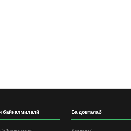
и байналмилалӣ
Ба довталаб