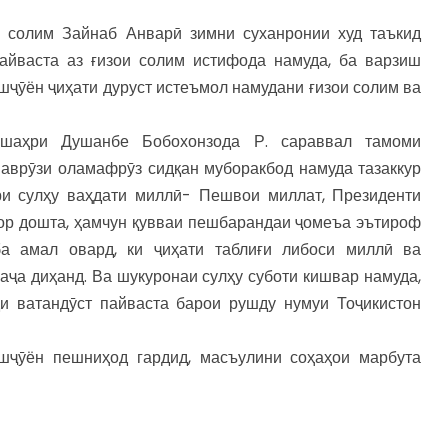
и солим Зайнаб Анварӣ зимни суханронии худ таъкид
пайваста аз ғизои солим истифода намуда, ба варзиш
шҷӯён ҷиҳати дуруст истеъмол намудани ғизои солим ва
шаҳри Душанбе Бобохонзода Р. сараввал тамоми
аврӯзи оламафрӯз сидқан муборакбод намуда тазаккур
ри сулҳу ваҳдати миллӣ- Пешвои миллат, Президенти
ор дошта, ҳамчун қувваи пешбарандаи ҷомеъа эътироф
а амал овард, ки ҷиҳати таблиғи либоси миллӣ ва
аҷа диҳанд. Ва шукуронаи сулҳу суботи кишвар намуда,
и ватандӯст пайваста барои рушду нумуи Тоҷикистон
шҷӯён пешниҳод гардид, масъулини соҳаҳои марбута