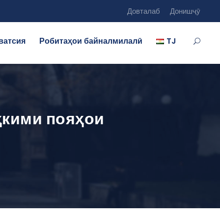
Довталаб
Донишҷӯ
ватсия
Робитаҳои байналмилалӣ
TJ
ҳкими пояҳои