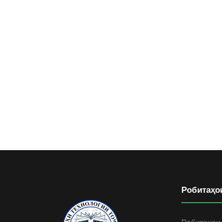
Робитаҳо