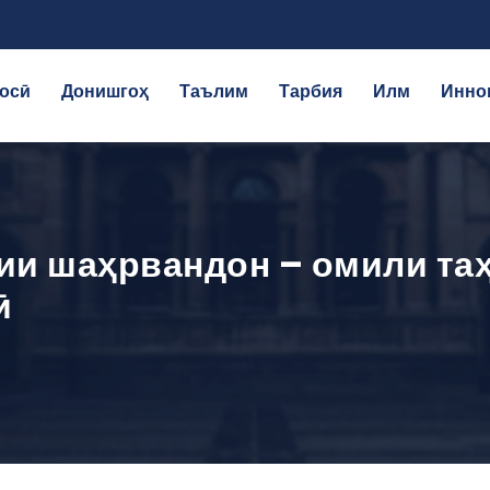
осӣ
Донишгоҳ
Таълим
Тарбия
Илм
Инно
ии шаҳрвандон – омили та
ӣ