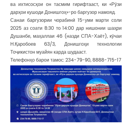
ва ихтисосҳои он тасмим гирифтааст, ки «Рӯзи
дарҳои кушоди Донишгоҳ»-ро баргузор намояд.
Санаи баргузории чорабинӣ 15-уми марти соли
2025 аз соати 8:30 то 14:00 дар нишонии шаҳри
Душанбе, маҳаллаи 46 (назди СПА-Хаёт), кӯчаи
Н.Қаробоев 63/3, Донишгоҳи технологии
Тоҷикистон муайян карда шудааст.
Телефонҳо барои тамос: 234-79-90, 8888-715-17