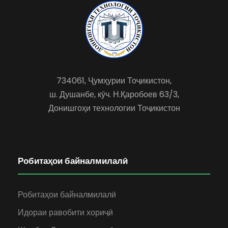
734061, Ҷумҳурии Тоҷикистон,
ш. Душанбе, кӯч. Н.Қаробоев 63/3,
Донишгоҳи технологии Тоҷикистон
Робитаҳои байналмилалӣ
Робитаҳои байналмилалӣ
Идораи равобити хориҷӣ