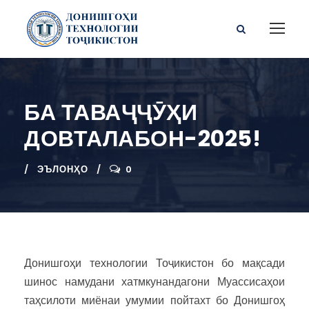
БА ТАВАҶҶӮҲИ
ДОВТАЛАБОН-2025!
ЭЪЛОНҲО
0
Донишгоҳи технологии Тоҷикистон бо мақсади
шинос намудани хатмкунандагони Муассисаҳои
таҳсилоти миёнаи умумии пойтахт бо Донишгоҳ