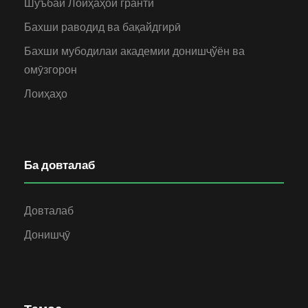
Шуъбаи Лоиҳаҳои грантӣ
Бахши раводид ва бақайдгирӣ
Бахши мубодилаи академии донишҷўён ва
омӯзгорон
Лоиҳаҳо
Ба довталаб
Довталаб
Донишҷӯ