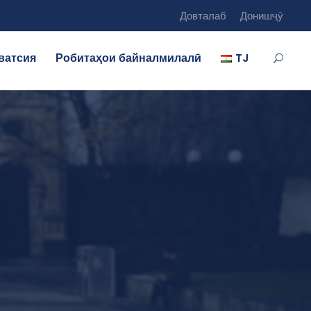
Довталаб
Донишҷӯ
ватсия
Робитаҳои байналмилалӣ
TJ