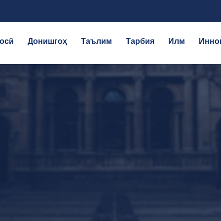
осӣ
Донишгоҳ
Таълим
Тарбия
Илм
Инно