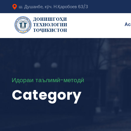
ш. Душанбе, кӯч. Н.Қаробоев 63/3
Ас
Идораи таълимӣ-методӣ
Category