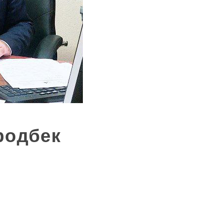
родбек