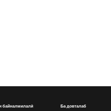
и байналмилалӣ
Ба довталаб