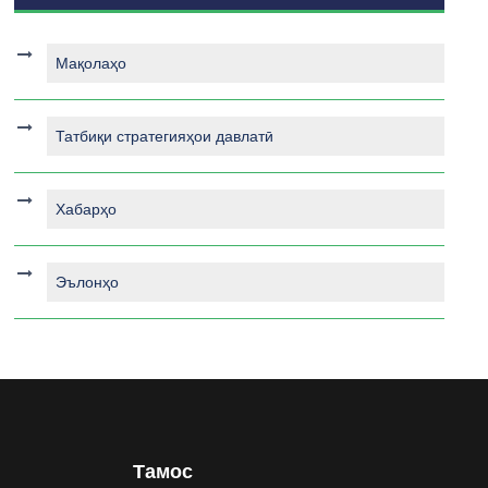
Мақолаҳо
Татбиқи стратегияҳои давлатӣ
Хабарҳо
Эълонҳо
Тамос