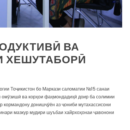
ОДУКТИВӢ ВА
И ХЕШУТАБОРӢ
огии Тоҷикистон бо Маркази саломатии №15 санаи
и омӯзишӣ ва корҳои фаҳмондадиҳӣ доир ба солимии
ор кормандону донишҷӯён аз ҷониби мутахассисони
минари мазкур мудири шуъбаи хайрхоҳонаи ҷавонони