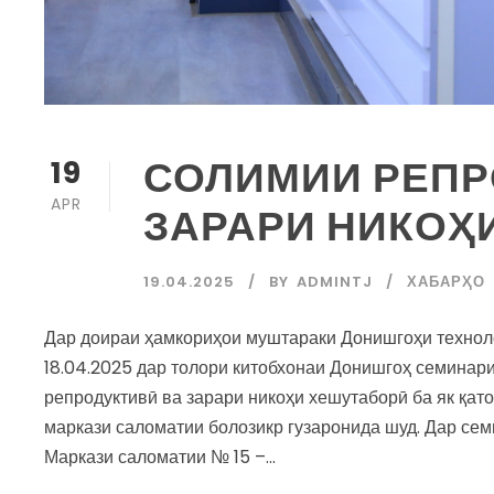
СОЛИМИИ РЕПР
19
APR
ЗАРАРИ НИКОҲ
19.04.2025
BY
ADMINTJ
ХАБАРҲО
Дар доираи ҳамкориҳои муштараки Донишгоҳи технол
18.04.2025 дар толори китобхонаи Донишгоҳ семинар
репродуктивӣ ва зарари никоҳи хешутаборӣ ба як қат
маркази саломатии болозикр гузаронида шуд. Дар се
Маркази саломатии № 15 –...