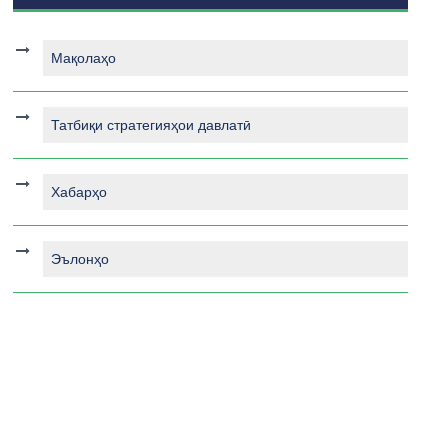
Мақолаҳо
Татбиқи стратегияҳои давлатӣ
Хабарҳо
Эълонҳо