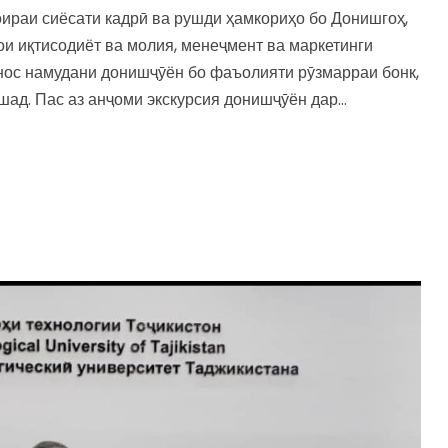
ираи сиёсати кадрӣ ва рушди ҳамкориҳо бо Донишгоҳ,
и иқтисодиёт ва молия, менеҷмент ва маркетинги
нос намудани донишҷӯён бо фаъолияти рӯзмарраи бонк,
ад. Пас аз анҷоми экскурсия донишҷӯён дар...