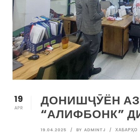
ДОНИШҶӮЁН АЗ
19
APR
“АЛИФБОНК” Д
19.04.2025
BY
ADMINTJ
ХАБАРҲО