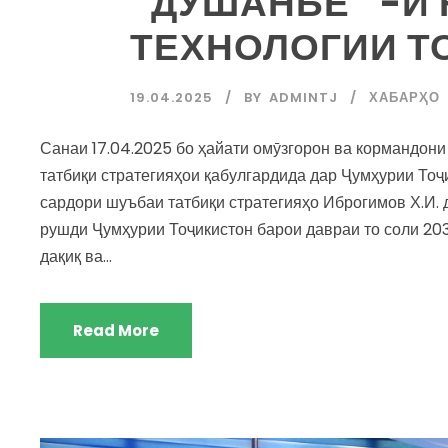
“ДУШАНБЕ” -И
ТЕХНОЛОГИИ Т
19.04.2025
BY
ADMINTJ
ХАБАРҲО
Санаи 17.04.2025 бо ҳайати омӯзгорон ва кормандон
татбиқи стратегияҳои қабулгардида дар Ҷумҳурии Тоҷ
сардори шуъбаи татбиқи стратегияҳо Иброгимов Х.И.
рушди Ҷумҳурии Тоҷикистон барои давраи то соли 20
дақиқ ва...
Read More