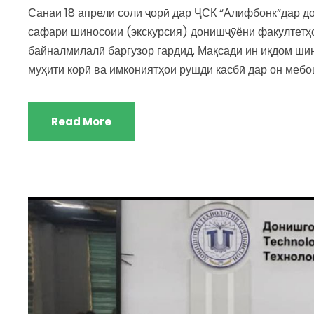
Санаи 18 апрели соли ҷорӣ дар ҶСК “Алифбонк”дар до
сафари шиносоии (экскурсия) донишҷӯёни факултетҳо
байналмилалӣ баргузор гардид. Мақсади ин иқдом ши
муҳити корӣ ва имкониятҳои рушди касбӣ дар он мебош
Read More