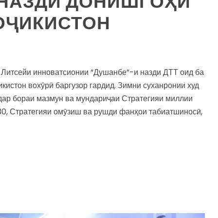
 НАЗДИ ДОНИШГОҲИ
ОҶИКИСТОН
и Литсейи инноватсионии “Душанбе”-и назди ДТТ оид ба
икистон вохӯрӣ баргузор гардид. Зимни суханронии худ
 дар бораи мазмун ва мундариҷаи Стратегияи миллии
30, Стратегияи омӯзиш ва рушди фанҳои табиатшиносӣ,