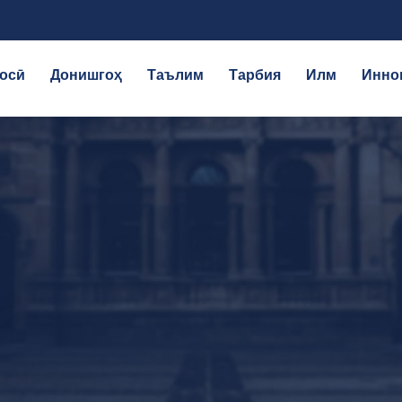
осӣ
Донишгоҳ
Таълим
Тарбия
Илм
Инно