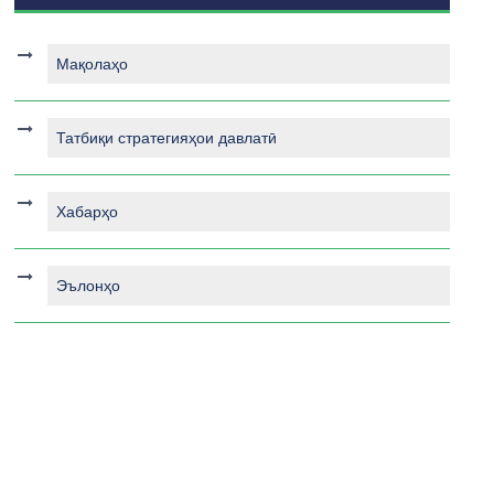
Мақолаҳо
Татбиқи стратегияҳои давлатӣ
Хабарҳо
Эълонҳо