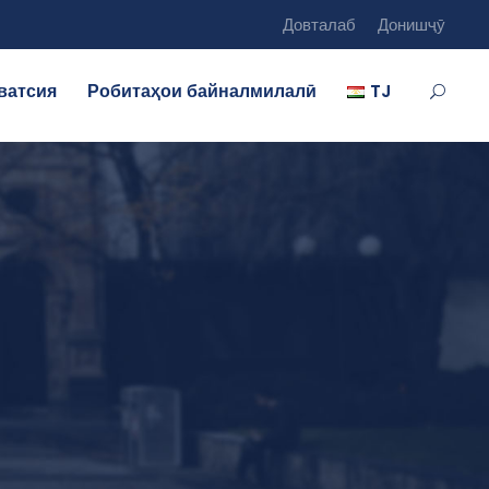
Довталаб
Донишҷӯ
ватсия
Робитаҳои байналмилалӣ
TJ