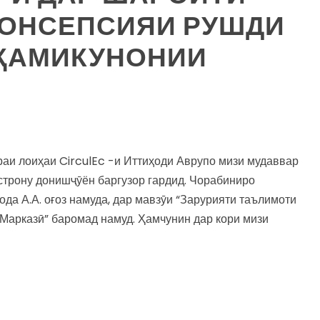
КОНСЕПСИЯИ РУШДИ
АҚАМИКУНОНИИ
раи лоиҳаи CirculEc -и Иттиҳоди Аврупо мизи мудаввар
строну донишҷӯён баргузор гардид. Чорабиниро
зода А.А. оғоз намуда, дар мавзӯи “Зарурияти таълимоти
 Марказӣ” баромад намуд. Ҳамчунин дар кори мизи