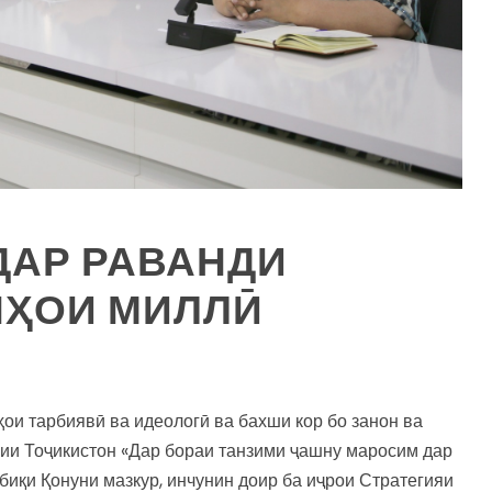
ДАР РАВАНДИ
НҲОИ МИЛЛӢ
ҳои тарбиявӣ ва идеологӣ ва бахши кор бо занон ва
рии Тоҷикистон «Дар бораи танзими ҷашну маросим дар
биқи Қонуни мазкур, инчунин доир ба иҷрои Стратегияи