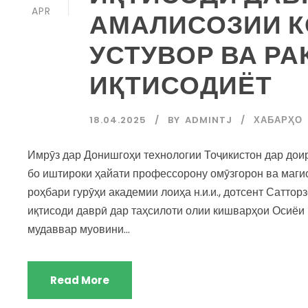
APR
АМАЛИСОЗИИ 
УСТУВОР ВА Р
ИҚТИСОДИЁТ
18.04.2025
BY
ADMINTJ
ХАБАРҲО
Имрӯз дар Донишгоҳи технологии Тоҷикистон дар дои
бо иштироки ҳайати профессорону омӯзгорон ва маги
роҳбари гурӯҳи академии лоиҳа н.и.и., дотсент Саттор
иқтисоди даврӣ дар таҳсилоти олии кишварҳои Осиёи
мудаввар муовини...
Read More