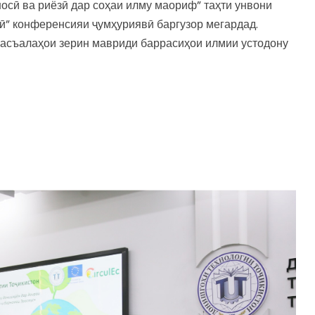
осӣ ва риёзӣ дар соҳаи илму маориф” таҳти унвони
ӣ” конференсияи ҷумҳуриявӣ баргузор мегардад.
 масъалаҳои зерин мавриди баррасиҳои илмии устодону