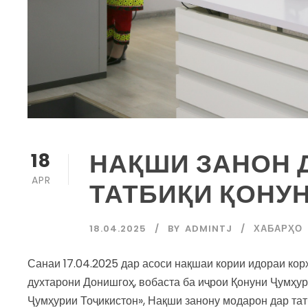
НАҚШИ ЗАНОН 
18
APR
ТАТБИҚИ ҚОНУ
18.04.2025
BY
ADMINTJ
ХАБАРҲО
Санаи 17.04.2025 дар асоси нақшаи кории идораи кор
духтарони Донишгоҳ, вобаста ба иҷрои Қонуни Ҷумҳу
Ҷумҳурии Тоҷикистон», Нақши занону модарон дар тат