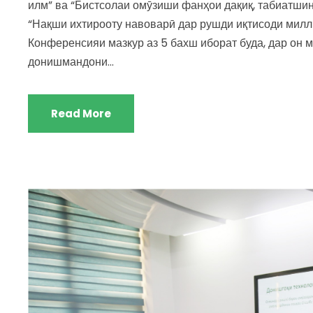
илм” ва “Бистсолаи омӯзиши фанҳои дақиқ, табиатшин
“Нақши ихтирооту навоварӣ дар рушди иқтисоди милл
Конференсияи мазкур аз 5 бахш иборат буда, дар он
донишмандони...
Read More