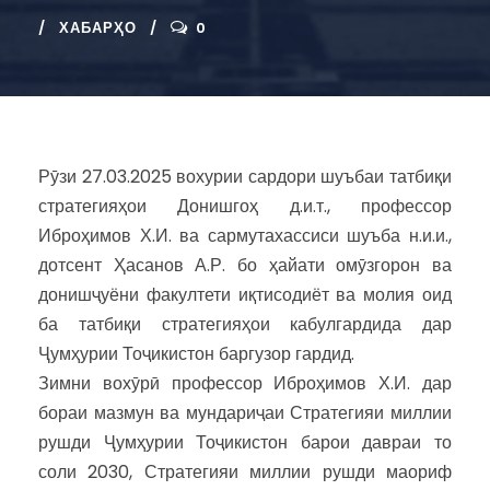
ХАБАРҲО
0
Рӯзи 27.03.2025 вохурии сардори шуъбаи татбиқи
стратегияҳои Донишгоҳ д.и.т., профессор
Иброҳимов Х.И. ва сармутахассиси шуъба н.и.и.,
дотсент Ҳасанов А.Р. бо ҳайати омӯзгорон ва
донишҷуёни факултети иқтисодиёт ва молия оид
ба татбиқи стратегияҳои кабулгардида дар
Ҷумҳурии Тоҷикистон баргузор гардид.
Зимни вохӯрӣ профессор Иброҳимов Х.И. дар
бораи мазмун ва мундариҷаи Стратегияи миллии
рушди Ҷумҳурии Тоҷикистон барои давраи то
соли 2030, Стратегияи миллии рушди маориф