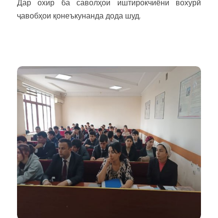
Дар охир ба саволҳои иштирокчиёни вохурӣ
ҷавобҳои қонеъкунанда дода шуд.