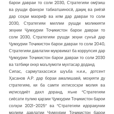
барои давраи то соли 2030, Стратегияи омӯзиш
ва рушди фанҳои табиатшиносӣ, дақиқ ва риёзӣ
дар соҳаи маориф ва илм дар давраи то соли
2030, Стратегияи миллии рушди моликияти
зеҳнии Ҷумҳурии Тоҷикистон барои давраи то
соли 2030, Стратегияи рушди зеҳни сунъӣ дар
Ҷумҳурии Тоҷикистон барои давраи то соли 2040,
Стратегияи давлатии муқовимат ба коррупсия дар
Ҷумҳурии Тоҷикистон барои давраи то соли 2030
ва татбиқи онҳо маълумоти мухтасар доданд.
Сипас, сармутахассиси шуъба н.и.и., дотсент
Ҳасанов А.Р. дар бораи амалишавӣ, моҳияти ду
стратегияе, ки ба самти ихтисосҳои молия ва
иқтисодиёт дахл доранд, яъне “Стратегияи
сиёсати пулию қарзии Ҷумҳурии Тоҷикистон барои
солҳои 2021-2025” ва “Стратегияи идоракунии
молияи давлатии Ҷумҳурии Тоҷикистон барои