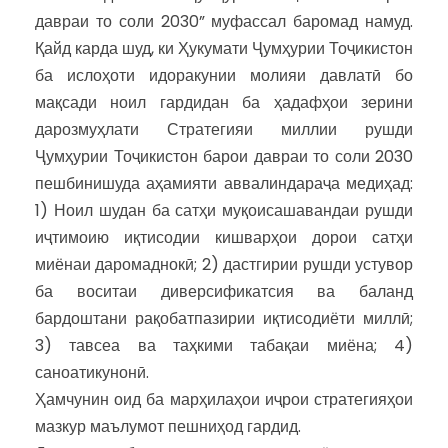
давраи то соли 2030” муфассал баромад намуд.
Қайд карда шуд, ки Ҳукумати Ҷумҳурии Тоҷикистон
ба ислоҳоти идоракунии молияи давлатӣ бо
мақсади ноил гардидан ба ҳадафҳои зерини
дарозмуҳлати Стратегияи миллии рушди
Ҷумҳурии Тоҷикистон барои давраи то соли 2030
пешбинишуда аҳамияти аввалиндараҷа медиҳад:
1) Ноил шудан ба сатҳи муқоисашавандаи рушди
иҷтимоию иқтисодии кишварҳои дорои сатҳи
миёнаи даромаднокӣ; 2) дастгирии рушди устувор
ба воситаи диверсификатсия ва баланд
бардоштани рақобатпазирии иқтисодиёти миллӣ;
3) тавсеа ва таҳкими табақаи миёна; 4)
саноатикунонӣ.
Ҳамчунин оид ба марҳилаҳои иҷрои стратегияҳои
мазкур маълумот пешниҳод гардид.