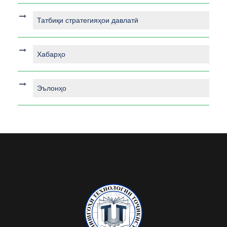
Татбиқи стратегияҳои давлатӣ
Хабарҳо
Эълонҳо