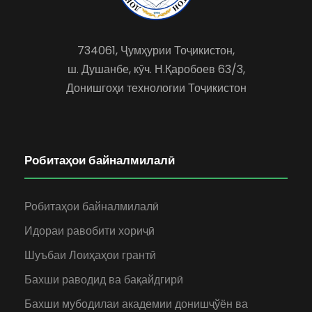
734061, Ҷумҳурии Тоҷикистон,
ш. Душанбе, кӯч. Н.Қаробоев 63/3,
Донишгоҳи технологии Тоҷикистон
Робитаҳои байналмилалӣ
Робитаҳои байналмилалӣ
Идораи равобити хориҷӣ
Шуъбаи Лоиҳаҳои грантӣ
Бахши раводид ва бақайдгирӣ
Бахши мубодилаи академии донишҷўён ва