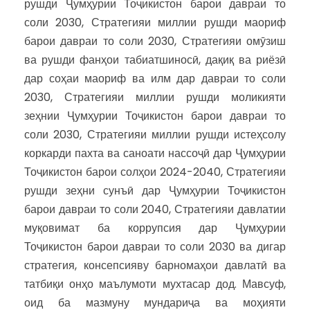
рушди Ҷумҳурии Тоҷикистон барои давраи то
соли 2030, Стратегияи миллии рушди маориф
барои давраи то соли 2030, Стратегияи омӯзиш
ва рушди фанҳои табиатшиносӣ, дақиқ ва риёзӣ
дар соҳаи маориф ва илм дар давраи то соли
2030, Стратегияи миллии рушди моликияти
зеҳнии Ҷумҳурии Тоҷикистон барои давраи то
соли 2030, Стратегияи миллии рушди истеҳсолу
коркарди пахта ва саноати нассоҷӣ дар Ҷумҳурии
Тоҷикистон барои солҳои 2024-2040, Стратегияи
рушди зеҳни сунъӣ дар Ҷумҳурии Тоҷикистон
барои давраи то соли 2040, Стратегияи давлатии
муқовимат ба коррупсия дар Ҷумҳурии
Тоҷикистон барои давраи то соли 2030 ва дигар
стратегия, консепсияву барномаҳои давлатӣ ва
татбиқи онҳо маълумоти мухтасар дод. Мавсуф,
оид ба мазмуну мундариҷа ва моҳияти