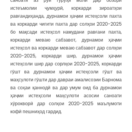
саноатӣ аз рӯи гурӯҳи молӣ дар бозори
истеъмолии ҷумҳурӣ, коркарди зироатҳои
равғандиҳанда, дурнамои ҳаҷми истеҳсоли пахта
ва коркарди чигити пахта дар солҳои 2020-2025
бо мақсади истеҳсол намудани равғани пахта,
коркарди меваю сабзавот, дурнамои ҳаҷми
истеҳсол ва коркарди меваю сабзавот дар солҳои
2020-2025, коркарди шир, дурнамои ҳаҷми
истеҳсоли шир дар сорлҳои 2020-2025, коркарди
гӯшт ва дурнамои ҳаҷми истеҳсоли гӯшт ва
маҳсулоти гӯшти дар давраи амалисозии Барнома
ва соҳаи қаннодӣ ва дар умум оид ба дурнамои
ҳаҷми истеҳсоли маҳсулоти асосии саноати
хӯрокворӣ дар солҳои 2020-2025 маълумоти
кофӣ пешниҳод гардид.