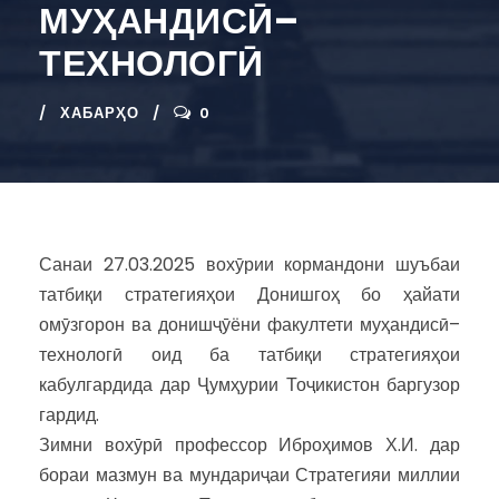
МУҲАНДИСӢ–
ТЕХНОЛОГӢ
ХАБАРҲО
0
Санаи 27.03.2025 вохӯрии кормандони шуъбаи
татбиқи стратегияҳои Донишгоҳ бо ҳайати
омӯзгорон ва донишҷӯёни факултети муҳандисӣ–
технологӣ оид ба татбиқи стратегияҳои
кабулгардида дар Ҷумҳурии Тоҷикистон баргузор
гардид.
Зимни вохӯрӣ профессор Иброҳимов Х.И. дар
бораи мазмун ва мундариҷаи Стратегияи миллии