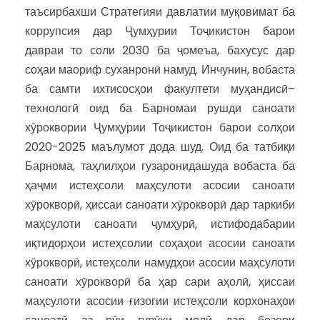
таъсирбахши Стратегияи давлатии муқовимат ба
коррупсия дар Ҷумҳурии Тоҷикистон барои
давраи то соли 2030 ба ҷомеъа, бахусус дар
соҳаи маориф суханронӣ намуд. Инчунин, вобаста
ба самти ихтисосҳои факултети муҳандисӣ–
технологӣ оид ба Барномаи рушди саноати
хӯроквории Ҷумҳурии Тоҷикистон барои солҳои
2020-2025 маълумот дода шуд. Оид ба татбиқи
Барнома, таҳлилҳои гузаронидашуда вобаста ба
ҳаҷми истеҳсоли маҳсулоти асосии саноати
хӯрокворӣ, ҳиссаи саноати хӯрокворӣ дар таркиби
маҳсулоти саноати ҷумҳурӣ, истифодабарии
иқтидорҳои истеҳсолии соҳаҳои асосии саноати
хӯрокворӣ, истеҳсоли намудҳои асосии маҳсулоти
саноати хӯрокворӣ ба ҳар сари аҳолӣ, ҳиссаи
маҳсулоти асосии ғизогии истеҳсоли корхонаҳои