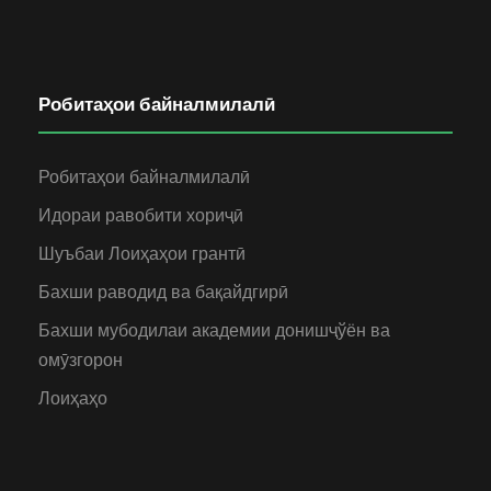
Робитаҳои байналмилалӣ
Робитаҳои байналмилалӣ
Идораи равобити хориҷӣ
Шуъбаи Лоиҳаҳои грантӣ
Бахши раводид ва бақайдгирӣ
Бахши мубодилаи академии донишҷўён ва
омӯзгорон
Лоиҳаҳо