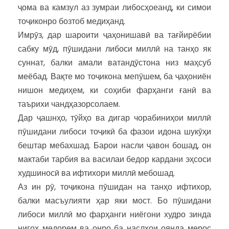
ҷома ва камзул аз зумраи либосҳоеанд, ки симои
тоҷиконро бозтоб медиҳанд.
Имрӯз, дар шароити ҷаҳонишавӣ ва тағйирёбии
сабку мӯд, пӯшидани либоси миллӣ на танҳо як
суннат, балки амали ватандӯстона низ маҳсуб
меёбад. Вақте мо тоҷикона мепӯшем, ба ҷаҳониён
нишон медиҳем, ки соҳиби фарҳанги ғанӣ ва
таърихи чандҳазорсолаем.
Дар ҷашнҳо, тӯйҳо ва дигар чорабиниҳои миллӣ
пӯшидани либоси тоҷикӣ ба фазои идона шукӯҳи
бештар мебахшад. Барои насли ҷавон бошад, он
мактаби тарбия ва василаи бедор кардани эҳсоси
худшиносӣ ва ифтихори миллӣ мебошад.
Аз ин рӯ, тоҷикона пӯшидан на танҳо ифтихор,
балки масъулияти ҳар яки мост. Бо пӯшидани
либоси миллӣ мо фарҳанги ниёгони худро зинда
нигоҳ медорем ва онро ба наслҳои оянда мерос