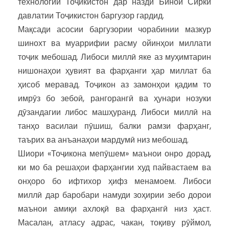
технологии Тоҷикистон дар назди Бинои Сирки
давлатии Тоҷикистон баргузор гардид.
Мақсади асосии баргузории чорабинии мазкур
шинохт ва муаррифии расму ойинҳои миллати
тоҷик мебошад. Либоси миллӣ яке аз муҳимтарин
нишонаҳои ҳувият ва фарҳанги ҳар миллат ба
ҳисоб меравад. Тоҷикон аз замонҳои қадим то
имрӯз бо зебоӣ, рангорангӣ ва ҳунари нозуки
дӯзандагии либос машҳуранд. Либоси миллӣ на
танҳо василаи пӯшиш, балки рамзи фарҳанг,
таърих ва анъанаҳои мардумӣ низ мебошад.
Шиори «Тоҷикона мепӯшем» маънои онро дорад,
ки мо ба решаҳои фарҳангии худ пайвастаем ва
онҳоро бо ифтихор ҳифз менамоем. Либоси
миллӣ дар баробари намуди зоҳирии зебо дорои
маънои амиқи ахлоқӣ ва фарҳангӣ низ ҳаст.
Масалан, атласу адрас, чакан, тоқиву рӯймол,