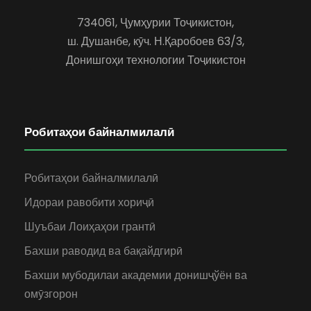
734061, Ҷумҳурии Тоҷикистон,
ш. Душанбе, кӯч. Н.Қаробоев 63/3,
Донишгоҳи технологии Тоҷикистон
Робитаҳои байналмилалӣ
Робитаҳои байналмилалӣ
Идораи равобити хориҷӣ
Шуъбаи Лоиҳаҳои грантӣ
Бахши раводид ва бақайдгирӣ
Бахши мубодилаи академии донишҷўён ва
омӯзгорон