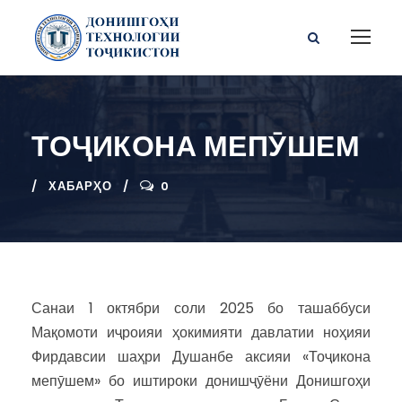
ТОҶИКОНА МЕПӮШЕМ
ХАБАРҲО
0
Санаи 1 октябри соли 2025 бо ташаббуси
Мақомоти иҷроияи ҳокимияти давлатии ноҳияи
Фирдавсии шаҳри Душанбе аксияи «Тоҷикона
мепӯшем» бо иштироки донишҷӯёни Донишгоҳи