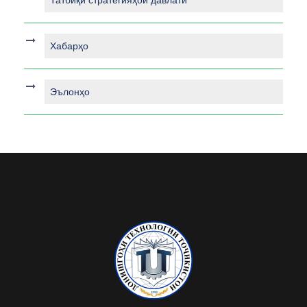
Татбиқи стратегияҳои давлатӣ
Хабарҳо
Эълонҳо