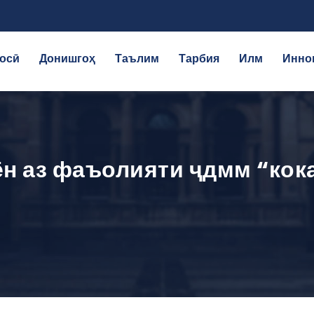
осӣ
Донишгоҳ
Таълим
Тарбия
Илм
Инно
н аз фаъолияти ҷдмм “кок