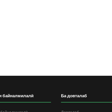
и байналмилалӣ
Ба довталаб