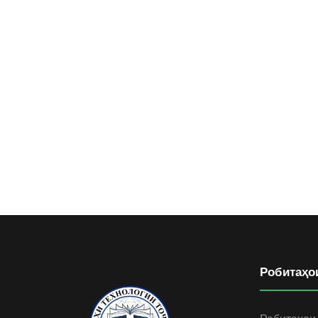
Робитаҳо