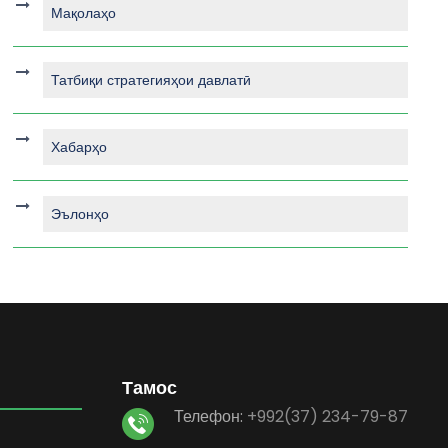
Мақолаҳо
Татбиқи стратегияҳои давлатӣ
Хабарҳо
Эълонҳо
Тамос
Телефон:
+992(37) 234-79-87