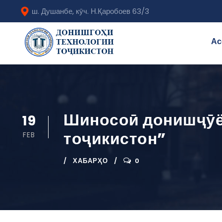
ш. Душанбе, кӯч. Н.Қаробоев 63/3
Ас
Шиносоӣ донишҷӯё
19
тоҷикистон”
FEB
ХАБАРҲО
0