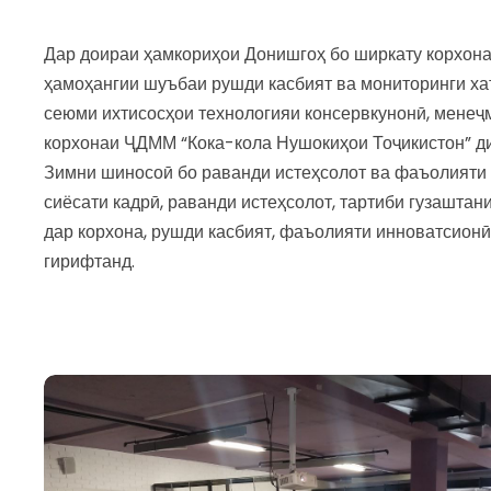
Дар доираи ҳамкориҳои Донишгоҳ бо ширкату корхона
ҳамоҳангии шуъбаи рушди касбият ва мониторинги ха
сеюми ихтисосҳои технологияи консервкунонӣ, менеҷ
корхонаи ҶДММ “Кока-кола Нушокиҳои Тоҷикистон” д
Зимни шиносоӣ бо раванди истеҳсолот ва фаъолияти 
сиёсати кадрӣ, раванди истеҳсолот, тартиби гузаштан
дар корхона, рушди касбият, фаъолияти инноватсион
гирифтанд.