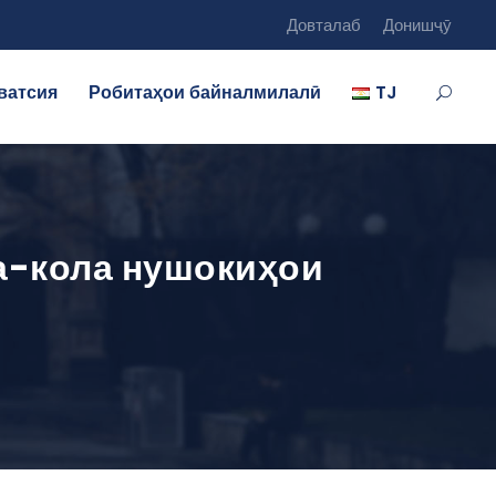
Довталаб
Донишҷӯ
ватсия
Робитаҳои байналмилалӣ
TJ
а-кола нушокиҳои