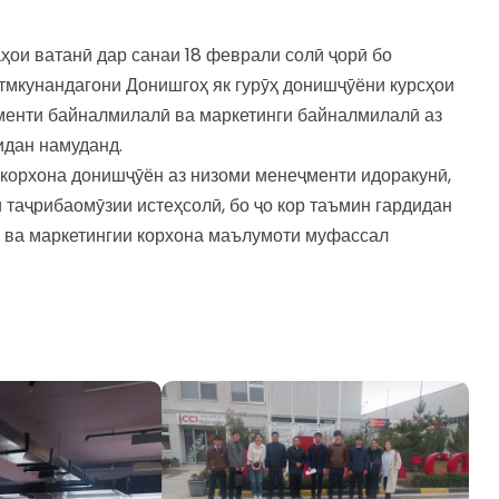
ҳои ватанӣ дар санаи 18 феврали солӣ ҷорӣ бо
тмкунандагони Донишгоҳ як гурӯҳ донишҷӯёни курсҳои
менти байналмилалӣ ва маркетинги байналмилалӣ аз
идан намуданд.
корхона донишҷӯён аз низоми менеҷменти идоракунӣ,
и таҷрибаомӯзии истеҳсолӣ, бо ҷо кор таъмин гардидан
ӣ ва маркетингии корхона маълумоти муфассал