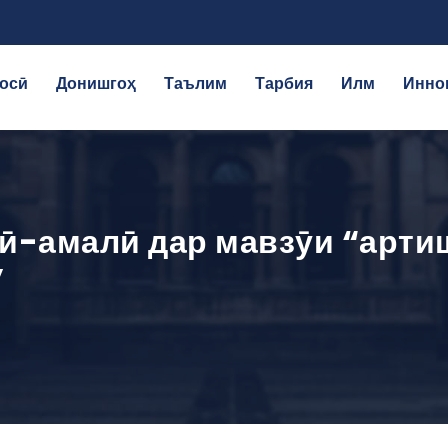
осӣ
Донишгоҳ
Таълим
Тарбия
Илм
Инно
-амалӣ дар мавзӯи “арти
”