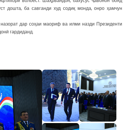
ифтихори волоест. Шаҳрвандон, бахусус ҷавонон бояд
ст дошта, ба савганди худ содиқ монда, онро ҳамчун
 назорат дар соҳаи маориф ва илми назди Президенти
онӣ гардиданд.