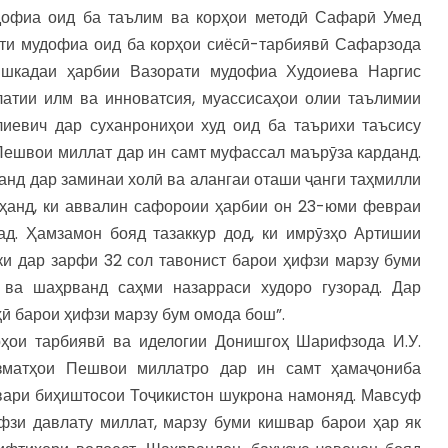
дофиа оид ба таълим ва корҳои методӣ Сафарӣ Умед
ти мудофиа оид ба корҳои сиёсӣ-тарбиявӣ Сафарзода
ишкадаи ҳарбии Вазорати мудофиа Худоиева Наргис
латии илм ва инноватсия, муассисаҳои олии таълимии
лиевич дар суханрониҳои худ оид ба таърихи таъсису
Пешвои миллат дар ин самт муфассал маърӯза карданд.
анд дар заминаи холӣ ва алангаи оташи ҷанги таҳмилли
ҳанд, ки аввалин сафороии ҳарбии он 23-юми февраи
д. Ҳамзамон бояд тазаккур дод, ки имрӯзҳо Артишии
ки дар зарфи 32 сол тавонист барои ҳифзи марзу буми
 ва шаҳрванд саҳми назарраси худоро гузорад. Дар
ҳӣ барои ҳифзи марзу бум омода бош”.
ҳои тарбиявӣ ва иделогии Донишгоҳ Шарифзода И.У.
изматҳои Пешвои миллатро дар ин самт ҳамаҷониба
вари биҳиштосои Тоҷикистон шукрона намоняд. Мавсуф
фзи давлату миллат, марзу буми кишвар барои ҳар як