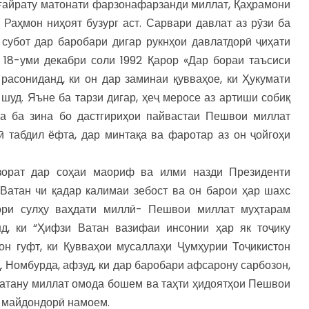
 ғайрату матонати фарзонафарзанди миллат, Қаҳрамони
Раҳмон ниҳоят бузург аст. Сарвари давлат аз рӯзи ба
субот дар баробари дигар рукнҳои давлатдорӣ ҷиҳати
18-уми декабри соли 1992 Қарор «Дар бораи таъсиси
расониданд, ки он дар заминаи қувваҳое, ки Ҳукумати
шуд. Яъне ба тарзи дигар, ҳеҷ меросе аз артиши собиқ
на ба зина бо дастгириҳои пайвастаи Пешвои миллат
ӣ табдил ёфта, дар минтақа ва фаротар аз он ҷойгоҳи
зорат дар соҳаи маориф ва илми назди Президенти
 Ватан чи қадар калимаи зебост ва он барои ҳар шахс
зори сулҳу ваҳдати миллӣ- Пешвои миллат муҳтарам
д, ки “Ҳифзи Ватан вазифаи инсонии ҳар як тоҷику
он гуфт, ки Қувваҳои мусаллаҳи Ҷумҳурии Тоҷикистон
. Номбурда, афзуд, ки дар баробари афсарону сарбозон,
Ватану миллат омода бошем ва таҳти ҳидоятҳои Пешвои
у майдондорӣ намоем.