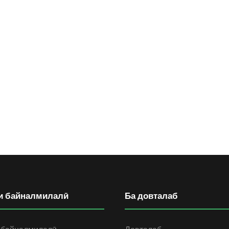
и байналмилалӣ
Ба довталаб