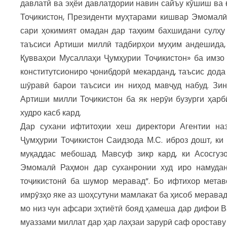
давлатӣ ва эҳёи давлатдории навин сайъу кӯшиш ва
Тоҷикистон, Президенти муҳтарами кишвар Эмомалӣ 
сари ҳокимият омадан дар таҳким бахшидани сулҳу 
таъсиси Артиши миллӣ тадбирҳои муҳим андешида, 
Қувваҳои Мусаллаҳи Ҷумҳурии Тоҷикистон» ба имзо 
конститутсиониро ҷонибдорӣ мекарданд, таъсис дода 
шӯравӣ барои таъсиси ин ниҳод мавҷуд набуд. Зи
Артиши милли Тоҷикистон ба як нерӯи бузурги ҳарб
худро касб кард.
Дар сухани ифтитоҳии хеш директори Агентии на
Ҷумҳурии Тоҷикистон Саидзода М.С. иброз дошт, ки
муқаддас мебошад. Мавсуф зикр кард, ки Асосгу
Эмомалӣ Раҳмон дар суханронии худ иро намудан
тоҷикистонӣ ба шумор меравад”. Бо ифтихор метав
имрӯзҳо яке аз шоҳсутуни мамлакат ба ҳисоб меравад
мо низ чун афсари эҳтиётӣ бояд ҳамеша дар дифои 
муаззами миллат дар ҳар лаҳзаи зарурӣ саф оростав