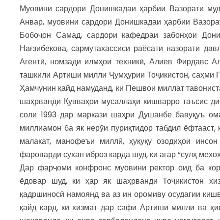
Муовини сардори Донишкадаи ҳарбии Вазорати му
Анвар, муовини сардори Донишкадаи ҳарбии Вазора
Бобоҷон Самад, сардори кафедраи забонҳои Дон
Нағзибекова, сармутахассиси раёсати назорати дав
Агентӣ, номзади илмҳои техникӣ, Алиев Фирдавс А
ташкили Артиши милли Ҷумҳурии Тоҷикистон, саҳми 
Ҳамчунин қайд намуданд, ки Пешвои миллат тавонист
шаҳрвандӣ Қувваҳои мусаллаҳи кишварро таъсис ди
соли 1993 дар маркази шаҳри Душанбе бавуқуъ ома
миллиамон ба як нерӯи пуриқтидор табдил ёфтааст, 
малакат, манофеъи миллӣ, ҳуқуқу озодиҳои инсон
фароварди сухан иброз карда шуд, ки агар “сулҳ мехо
Дар фарҷоми конфронс муовини ректор оид ба кор
ёдовар шуд, ки ҳар як шаҳрванди Тоҷикистон х
қадршиносӣ намоянд ва аз ин оромиву осудагии киш
қайд кард, ки хизмат дар сафи Артиши миллӣ ва ҳи