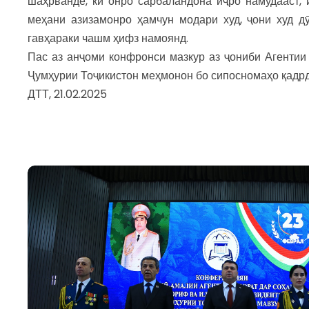
шаҳрванде, ки онро сарбаландона иҷро намудааст, 
меҳани азизамонро ҳамчун модари худ, ҷони худ дӯ
гавҳараки чашм ҳифз намоянд.
Пас аз анҷоми конфронси мазкур аз ҷониби Агентии
Ҷумҳурии Тоҷикистон меҳмонон бо сипосномаҳо қадрд
ДТТ, 21.02.2025