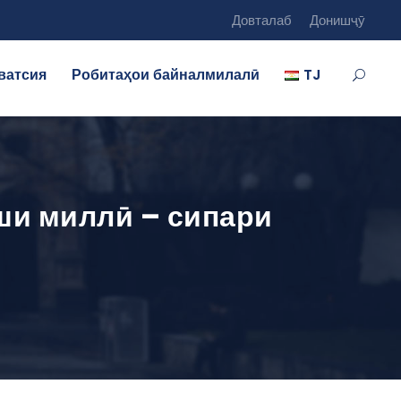
Довталаб
Донишҷӯ
ватсия
Робитаҳои байналмилалӣ
TJ
ши миллӣ – сипари