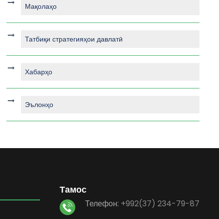
Мақолаҳо
Татбиқи стратегияҳои давлатӣ
Хабарҳо
Эълонҳо
Тамос
Телефон:
+992(37) 234-79-87