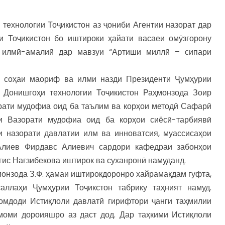
технологии Тоҷикистон аз ҷониби Агентии назорат дар
 Тоҷикистон бо иштироки ҳайати васаеи омӯзгорону
 илмӣ-амалиӣ дар мавзуи “Артиши миллӣ – сипари
р соҳаи маориф ва илми назди Президенти Ҷумҳурии
 Донишгоҳи технологии Тоҷикистон Раҳмонзода Зоир
рати мудофиа оид ба таълим ва корҳои методӣ Сафарӣ
и Вазорати мудофиа оид ба корҳои сиёсӣ-тарбиявӣ
 назорати давлатии илм ва инноватсия, муассисаҳои
 Алиев Фирдавс Алиевич сардори кафедраи забонҳои
ис Нағзибекова иштирок ва суханронӣ намуданд.
онзода З.Ф. ҳамаи иштирокдоронро хайрамақдам гуфта,
аллаҳи Ҷумҳурии Тоҷикстон табрику таҳният намуд.
бомдоди Истиқлоли давлатӣ гирифтори ҷанги таҳмилии
амоми дороияшро аз даст дод. Дар таҳкими Истиқлоли