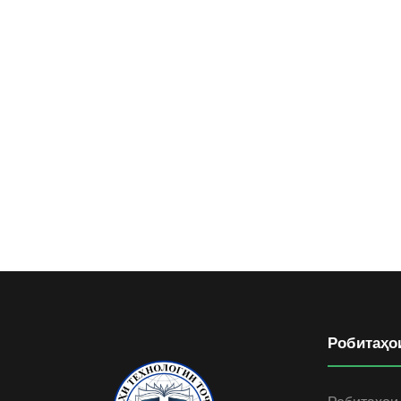
Робитаҳо