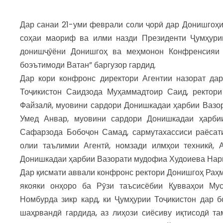
Дар санаи 21-уми феврали соли ҷорӣ дар Донишгоҳи 
соҳаи маориф ва илми назди Президенти Ҷумҳурии
донишҷӯёни Донишгоҳ ва меҳмонон Конфренсияи
боэътимоди Ватан” баргузор гардид.
Дар кори конфронс директори Агентии назорат да
Тоҷикистон Саидзода Муҳаммадтоир Саид, ректори
Файзалӣ, муовини сардори Донишкадаи ҳарбии Вазо
Умед Анвар, муовини сардори Донишкадаи ҳарби
Сафарзода Бобоҷон Самад, сармутахассиси раёсати
олии таълимии Агентӣ, номзади илмҳои техникӣ,
Донишкадаи ҳарбии Вазорати мудофиа Худоиева Нарг
Дар қисмати аввали конфронс ректори Донишгоҳ Раҳм
якояки онҳоро ба Рӯзи таъсисёбии Қувваҳои Мус
Номбурда зикр кард, ки Ҷумҳурии Тоҷикистон дар 
шаҳрвандӣ гардида, аз лиҳози сиёсиву иқтисодӣ т