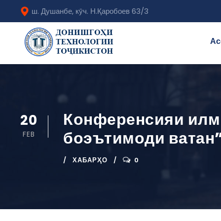
ш. Душанбе, кӯч. Н.Қаробоев 63/3
Ас
Конференсияи илмӣ
20
боэътимоди ватан
FEB
ХАБАРҲО
0