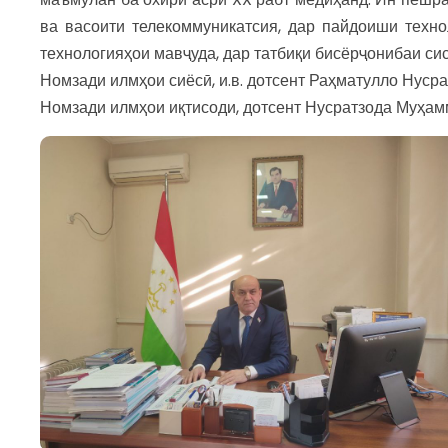
ва васоити телекоммуникатсия, дар пайдоиши техн
технологияҳои мавҷуда, дар татбиқи бисёрҷонибаи сис
Номзади илмҳои сиёсӣ, и.в. дотсент Раҳматулло Нуср
Номзади илмҳои иқтисоди, дотсент Нусратзода Муҳа