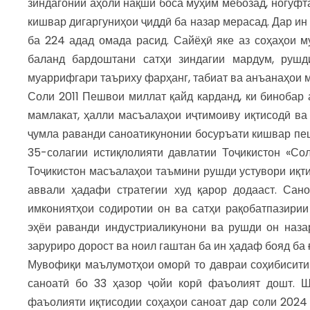
зиндагонии аҳолӣ нақши боса муҳим мебозад, ногуфта
кишвар дигаргуниҳои ҷиддӣ ба назар мерасад. Дар ин
ба 224 адад омада расид. Сайёҳӣ яке аз соҳаҳои 
баланд бардоштани сатҳи зиндагии мардум, рушди
муаррифгари таъриху фарҳанг, табиат ва анъанаҳои 
Соли 2011 Пешвои миллат қайд карданд, ки бинобар
мамлакат, ҳалли масъалаҳои иҷтимоиву иқтисодӣ ва
ҷумла раванди саноатикунонии босуръати кишвар пе
35-солагии истиқлолияти давлатии Тоҷикистон «Со
Тоҷикистон масъалаҳои таъмини рушди устувори иқт
аввали ҳадафи стратегии худ қарор додааст. Сан
имкониятҳои содиротии он ва сатҳи рақобатпазири
эҳёи раванди индустриаликунони ва рушди он наза
заруриро дорост ва ноил гаштан ба ин ҳадаф бояд ба
Мувофиқи маълумотҳои оморӣ то давраи соҳибиситиқ
саноатӣ бо 33 ҳазор ҷойи корӣ фаъолият дошт. Ш
фаъолияти иқтисодии соҳаҳои саноат дар соли 2024 