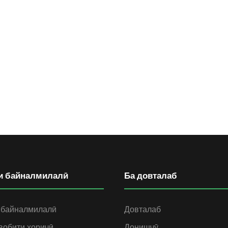
и байналмилалӣ
Ба довталаб
 байналмилалӣ
Довталаб
вобити хориҷӣ
Донишҷӯ