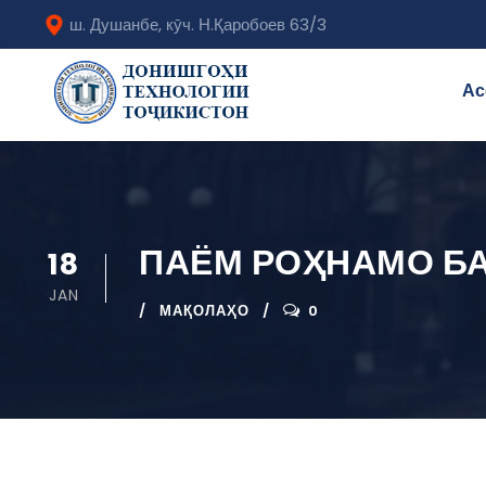
ш. Душанбе, кӯч. Н.Қаробоев 63/3
Ас
ПАЁМ РОҲНАМО Б
18
JAN
МАҚОЛАҲО
0