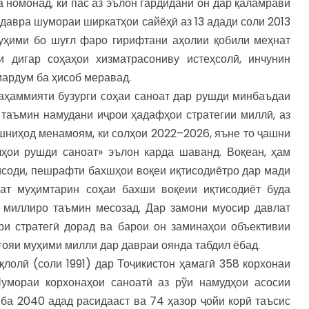
 номонад, ки пас аз эълон гардидани он дар қаламрави
 давра шумораи ширкатҳои сайёҳӣ аз 13 адади соли 2013
муҳими бо шуғл фаро гирифтани аҳолии қобили меҳнат
 дигар соҳаҳои хизматрасониву истеҳсолӣ, инчунин
мардум ба ҳисоб меравад.
 аҳаммияти бузурги соҳаи саноат дар рушди минбаъдаи
 таъмин намудани иҷрои ҳадафҳои стратегии миллӣ, аз
шниҳод менамоям, ки солҳои 2022–2026, яъне то ҷашни
лҳои рушди саноат» эълон карда шаванд. Воқеан, ҳам
исоди, пешрафти бахшҳои воқеи иқтисодиётро дар мади
оат муҳимтарин соҳаи бахши воқеии иқтисодиёт буда
и миллиро таъмин месозад. Дар замони муосир давлат
ри стратегӣ дорад ва барои он заминаҳои объективии
 ғояи муҳими милли дар давраи оянда табдил ёбад.
лолӣ (соли 1991) дар Тоҷикистон ҳамагӣ 358 корхонаи
умораи корхонаҳои саноатӣ аз рўи намудҳои асосии
ба 2040 адад расидааст ва 74 ҳазор ҷойи корӣ таъсис