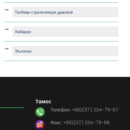
Татбиқи стратегияҳои давлатӣ
Хабарҳо
Эълонҳо
Тамос
Телефон:
+992(37) 234-79-87
Факс:
+992(37) 234-79-88