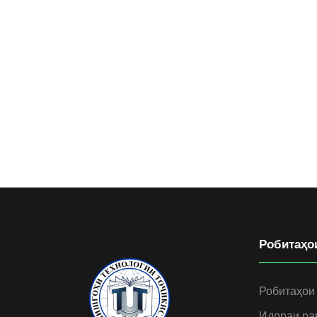
Робитаҳо
Робитаҳои
Идораи ра