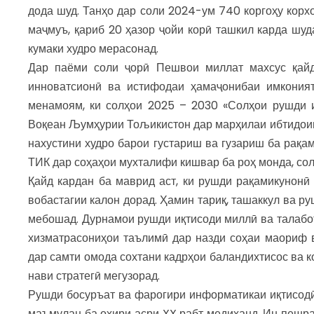
дода шуд. Танҳо дар соли 2024-ум 740 коргоҳу корхо
маҷмуъ, қариб 20 ҳазор ҷойи корӣ ташкил карда шуд
кумаки худро мерасонад.
Дар паёми соли ҷорӣ Пешвои миллат махсус қайд
инноватсионӣ ва истифодаи ҳамаҷонибаи имконият
менамоям, ки солҳои 2025 – 2030 «Солҳои рушди и
Воқеан Љумҳурии Тољикистон дар марҳилаи ибтидоии
нахустини худро барои густариш ва гузариш ба рақа
ТИК дар соҳаҳои мухталифи кишвар ба роҳ монда, сол
Қайд кардан ба маврид аст, ки рушди рақамикунонӣ 
вобастагии калон дорад. Ҳамин тариқ, ташаккул ва р
мебошад. Дурнамои рушди иқтисоди миллӣ ва талабот
хизматрасониҳои таълимӣ дар назди соҳаи маориф в
дар самти омода сохтани кадрҳои баландихтисос ва 
нави стратегӣ мегузорад.
Рушди босуръат ва фарогири информатикаи иқтисодӣ
маъмулан ба охири асри XX рабт медиҳанд. Ин пешр