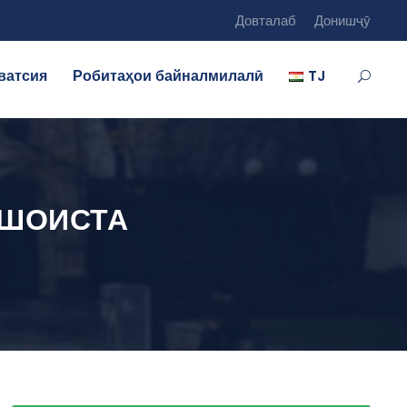
Довталаб
Донишҷӯ
ватсия
Робитаҳои байналмилалӣ
TJ
 ШОИСТА