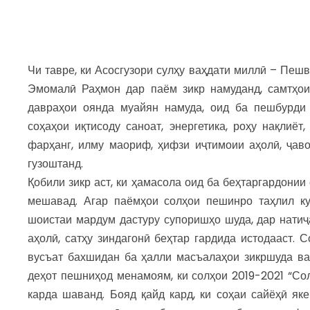
Чи тавре, ки Асосгузори сулҳу ваҳдати миллӣ – Пеш
Эмомалӣ Раҳмон дар паём зикр намуданд, самтҳои
давраҳои оянда муайян намуда, оид ба пешбурди
соҳаҳои иқтисоду саноат, энергетика, роҳу нақлиёт,
фарҳанг, илму маориф, ҳифзи иҷтимоии аҳолӣ, ҷав
гузоштанд.
Қобили зикр аст, ки ҳамасола оид ба беҳтаргардонии
мешавад. Агар паёмҳои солҳои пешинро таҳлил ку
шоистаи мардум дастуру супоришҳо шуда, дар натиҷа
аҳолӣ, сатҳу зиндагонӣ беҳтар гардида истодааст. 
вусъат бахшидан ба ҳалли масъалаҳои зикршуда в
деҳот пешниҳод менамоям, ки солҳои 2019-2021 “Со
карда шаванд. Бояд қайд кард, ки соҳаи сайёҳӣ яке