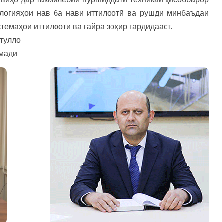
ологияҳои нав ба нави иттилоотӣ ва рушди минбаъдаи
темаҳои иттилоотӣ ва ғайра зоҳир гардидааст.
атулло
ммадӣ