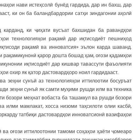
наҳои нави истеҳсолӣ бунёд гардида, дар ин бахш, дар
ааст, ки он ба баландбардории сатҳи зиндагонии аҳолӣ
 карданд, ки ҷиҳати вусъат бахшидан ба равандҳои
ҳои технологияҳои рақамӣ дар иқтисодиёт пешниҳод
қтисоди рақамӣ ва инноватсия» эълон карда шаванд.
 рақамикунонӣ қарор дошта бошад ҳам, оғози қадамҳои
микунонии иқтисодиёт дар кишвар тавассути фаъолияти
ҳои охир як қатор дастовардҳоро ноил гардидааст.
ва зеҳни сунъӣ аз технологияҳои иттилоотии босуръат
ушди зеҳни сунъӣ як самти муҳими рушди илм ва техника
и бозори меҳнат вобаста ба ташаккул ва рушди бозори
а илми мамлакат, хосса низоми таҳсилоти олии касбӣ,
коркарду татбиқи дастовардҳои инноватсионӣ вазифаҳои
 ва оғози иттилоотонии тамоми соҳаҳои ҳаёти ҷомеаро
авиҳо дар такмилёбии пуршиддати техникаи ҳисоббарор