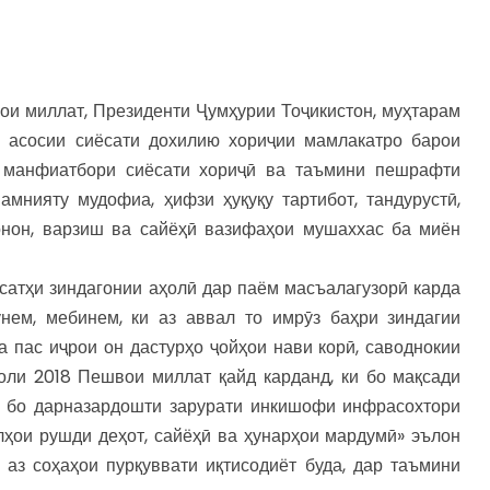
вои миллат, Президенти Ҷумҳурии Тоҷикистон, муҳтарам
 асосии сиёсати дохилию хориҷии мамлакатро барои
 манфиатбори сиёсати хориҷӣ ва таъмини пешрафти
 амнияту мудофиа, ҳифзи ҳуқуқу тартибот, тандурустӣ,
онон, варзиш ва сайёҳӣ вазифаҳои мушаххас ба миён
 сатҳи зиндагонии аҳолӣ дар паём масъалагузорӣ карда
нем, мебинем, ки аз аввал то имрӯз баҳри зиндагии
 пас иҷрои он дастурҳо ҷойҳои нави корӣ, саводнокии
Соли 2018 Пешвои миллат қайд карданд, ки бо мақсади
а бо дарназардошти зарурати инкишофи инфрасохтори
лҳои рушди деҳот, сайёҳӣ ва ҳунарҳои мардумӣ» эълон
 аз соҳаҳои пурқуввати иқтисодиёт буда, дар таъмини