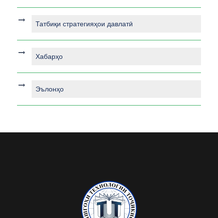
Татбиқи стратегияҳои давлатӣ
Хабарҳо
Эълонҳо