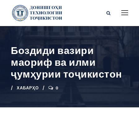
Боздиди вазири
маориф ва илми
ҷумҳурии тоҷикистон
ХАБАРҲО
0