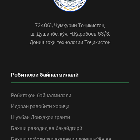
734061, Ҷумҳурии Тоҷикистон,
ш. Душанбе, кӯч. Н.Қаробоев 63/3,
Донишгоҳи технологии Тоҷикистон
Робитаҳои байналмилалӣ
Робитаҳои байналмилалӣ
Идораи равобити хориҷӣ
Шуъбаи Лоиҳаҳои грантӣ
Бахши раводид ва бақайдгирӣ
Бахши мубодилаи академии донишҷўён ва