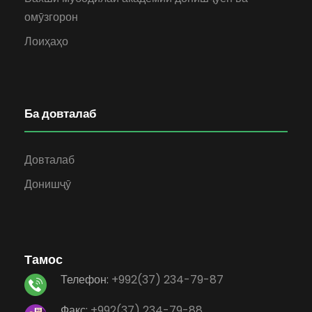
омӯзгорон
Лоиҳаҳо
Ба довталаб
Довталаб
Донишҷӯ
Тамос
Телефон:
+992(37) 234-79-87
Факс:
+992(37) 234-79-88