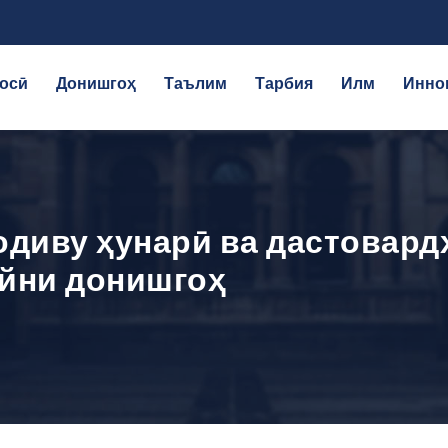
осӣ
Донишгоҳ
Таълим
Тарбия
Илм
Инно
диву ҳунарӣ ва дастовард
айни донишгоҳ