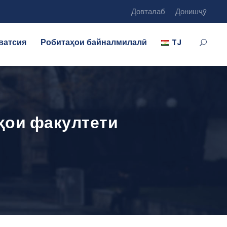
Довталаб
Донишҷӯ
ватсия
Робитаҳои байналмилалӣ
TJ
ҳои факултети