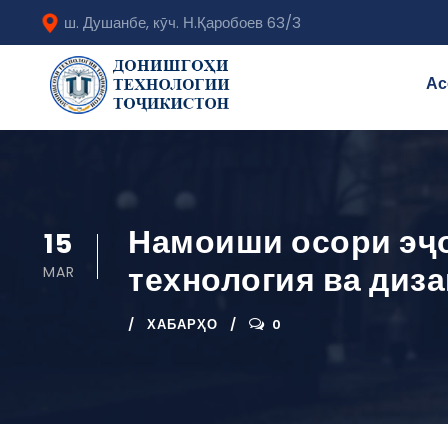
ш. Душанбе, кӯч. Н.Қаробоев 63/3
Ас
Намоиши осори эҷо
15
технология ва диз
MAR
ХАБАРҲО
0