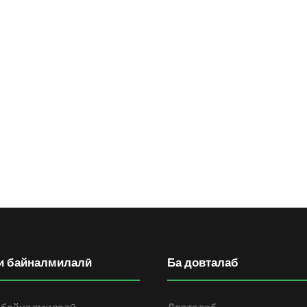
и байналмилалӣ
Ба довталаб