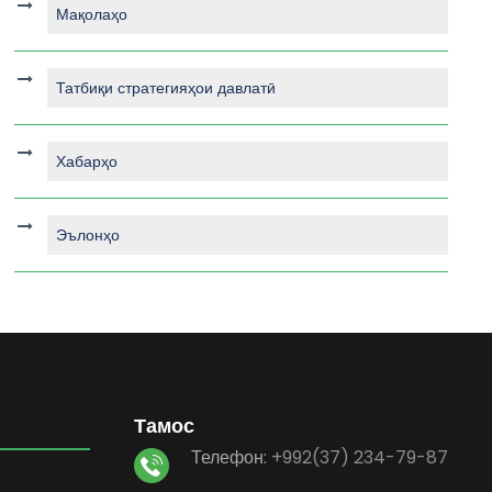
Мақолаҳо
Татбиқи стратегияҳои давлатӣ
Хабарҳо
Эълонҳо
Тамос
Телефон:
+992(37) 234-79-87