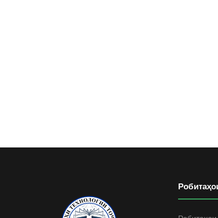
Робитаҳо