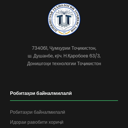
734061, Ҷумҳурии Тоҷикистон,
ш. Душанбе, кӯч. Н.Қаробоев 63/3,
Донишгоҳи технологии Тоҷикистон
Робитаҳои байналмилалӣ
Робитаҳои байналмилалӣ
Идораи равобити хориҷӣ