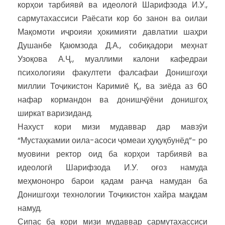
корҳои тарбиявӣ ва идеологӣ Шарифзода И.У.,
сармутахассиси Раёсати кор бо занон ва оилаи
Мақомоти иҷроияи ҳокимияти давлатии шаҳри
Душанбе Қаюмзода Д.А., собиқадори меҳнат
Узоқова А.Ҷ., муаллими калони кафедраи
психологияи факултети фалсафаи Донишгоҳи
миллии Тоҷикистон Каримиё Қ., ва зиёда аз 60
нафар кормандон ва донишҷӯёни донишгоҳ
ширкат варизиданд.
Нахуст кори мизи мудаввар дар мавзӯи
“Мустаҳкамии оила-асоси ҷомеаи ҳуқуқбунёд”- ро
муовини ректор оид ба корҳои тарбиявӣ ва
идеологӣ Шарифзода И.У. оғоз намуда
меҳмононро барои қадам ранҷа намудан ба
Донишгоҳи технологии Тоҷикистон хайра мақдам
намуд.
Сипас ба кори мизи мудаввар сармутахассиси