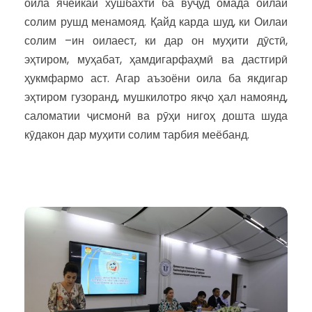
оила ячейкаи хушбахти ба вуҷуд омада оилаи
солим рушд менамояд. Қайд карда шуд, ки Оилаи
солим –ин оилаест, ки дар он муҳити дӯстӣ,
эҳтиром, муҳабат, ҳамдигарфаҳмӣ ва дастгирӣ
ҳукмфармо аст. Агар аъзоёни оила ба якдигар
эҳтиром гузоранд, мушкилотро якҷо ҳал намоянд,
саломатии ҷисмонӣ ва рӯҳи нигоҳ дошта шуда
кӯдакон дар муҳити солим тарбия меёбанд.