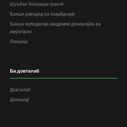
Шуъбаи Лоиҳаҳои грантӣ
Бахши раводид ва бақайдгирӣ
Бахши мубодилаи академии донишҷўён ва
омӯзгорон
Лоиҳаҳо
Ба довталаб
Довталаб
Донишҷӯ