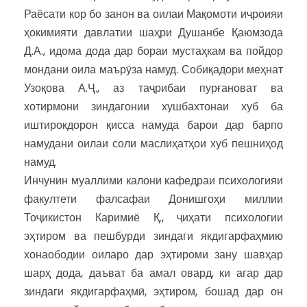
Раёсати кор бо занон ва оилаи Мақомоти иҷроияи
ҳокимияти давлатии шаҳри Душанбе Қаюмзода
Д.А., идома дода дар бораи мустаҳкам ва пойдор
мондани оила маърӯза намуд. Собиқадори меҳнат
Узоқова А.Ҷ., аз таҷрибаи пурғановат ва
хотирмони зиндагонии хушбахтонаи хуб ба
иштирокдорон қисса намуда барои дар барпо
намудани оилаи соли маслиҳатҳои хуб пешниҳод
намуд.
Инчунин муаллими калони кафедраи психологияи
факултети фалсафаи Донишгоҳи миллии
Тоҷикистон Каримиё Қ., ҷиҳати психологии
эҳтиром ва пешбурди зиндаги якдигарфаҳмию
хонаободии оиларо дар эҳтироми зану шавҳар
шарҳ дода, даъват ба амал овард, ки агар дар
зиндаги якдигарфаҳмӣ, эҳтиром, бошад дар он