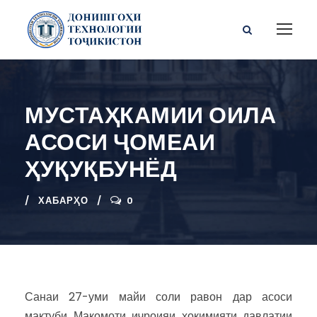
МУСТАҲКАМИИ ОИЛА
АСОСИ ҶОМЕАИ
ҲУҚУҚБУНЁД
ХАБАРҲО
0
Санаи 27-уми майи соли равон дар асоси
мактуби Мақомоти иҷроияи ҳокимияти давлатии