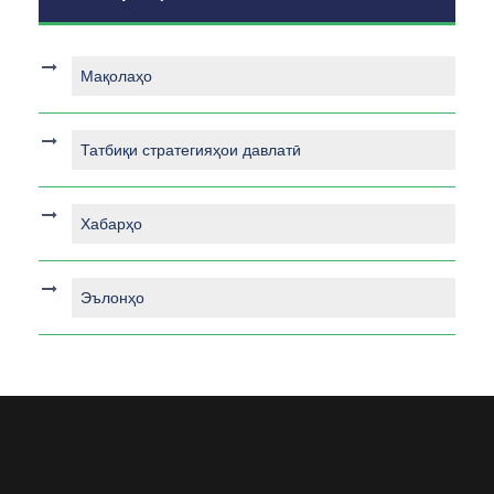
Мақолаҳо
Татбиқи стратегияҳои давлатӣ
Хабарҳо
Эълонҳо