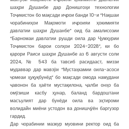
шаҳри Душанбе дар Донишгоҳи технологии
Тоҷикистон бо мақсади иҷрои банди 10-и “Нақшаи
чорабиниҳои Мақомоти иҷроияи ҳокимияти
давлатии шаҳри Душанбе” оид ба амалисозии
“Барномаи давлатии рушди оила дар Ҷумҳурии
Тоҷикистон барои солҳои 2024-2028”, ки бо
қарори Раиси шаҳри Душанбе аз 6 августи соли
2024, № 543 ба тавсиб расидааст, миззи
мудаввар дар мавзӯи “Мустаҳкамии оила-асоси
ҷомеаи ҳуқуқбунёд” бо мақсади омода намудани
ҷавонон ба ҳаёти мустақилона, ҷалби онҳо ба
омӯзиши касбу ҳунар, баланд бардоштани
масъулият дар бунёди оила ва эҳтироми
волидайн миёни устодон ва донишҷӯён баргузор
гардид.
Дар чорабинии мазкур муовини ректор оид ба