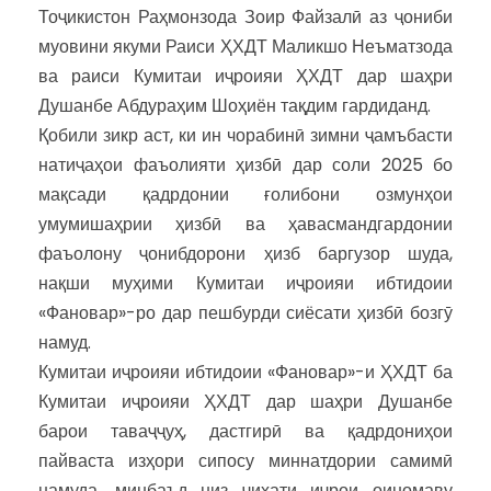
Тоҷикистон Раҳмонзода Зоир Файзалӣ аз ҷониби
муовини якуми Раиси ҲХДТ Маликшо Неъматзода
ва раиси Кумитаи иҷроияи ҲХДТ дар шаҳри
Душанбе Абдураҳим Шоҳиён тақдим гардиданд.
Қобили зикр аст, ки ин чорабинӣ зимни ҷамъбасти
натиҷаҳои фаъолияти ҳизбӣ дар соли 2025 бо
мақсади қадрдонии ғолибони озмунҳои
умумишаҳрии ҳизбӣ ва ҳавасмандгардонии
фаъолону ҷонибдорони ҳизб баргузор шуда,
нақши муҳими Кумитаи иҷроияи ибтидоии
«Фановар»-ро дар пешбурди сиёсати ҳизбӣ бозгӯ
намуд.
Кумитаи иҷроияи ибтидоии «Фановар»-и ҲХДТ ба
Кумитаи иҷроияи ҲХДТ дар шаҳри Душанбе
барои таваҷҷуҳ, дастгирӣ ва қадрдониҳои
пайваста изҳори сипосу миннатдории самимӣ
намуда, минбаъд низ ҷиҳати иҷрои оиномаву