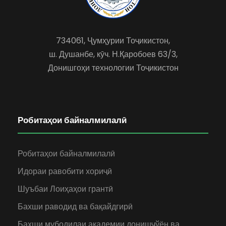
734061, Ҷумҳурии Тоҷикистон,
ш. Душанбе, кӯч. Н.Қаробоев 63/3,
Донишгоҳи технологии Тоҷикистон
Робитаҳои байналмилалӣ
Робитаҳои байналмилалӣ
Идораи равобити хориҷӣ
Шуъбаи Лоиҳаҳои грантӣ
Бахши раводид ва бақайдгирӣ
Бахши мубодилаи академии донишҷўён ва