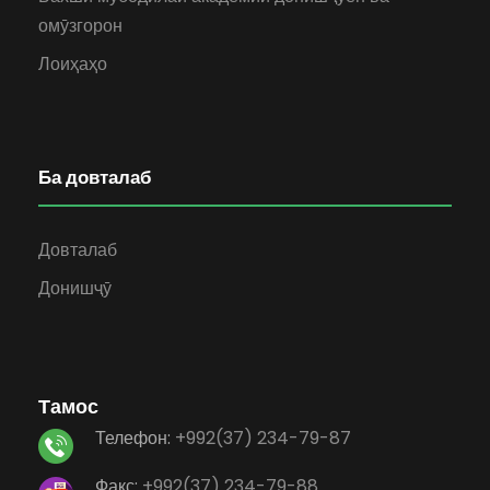
омӯзгорон
Лоиҳаҳо
Ба довталаб
Довталаб
Донишҷӯ
Тамос
Телефон:
+992(37) 234-79-87
Факс:
+992(37) 234-79-88