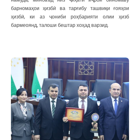
барномаҳои ҳизбӣ ва тарғибу ташвиқи ғояҳои
ҳизбӣ, ки аз ҷониби роҳбарияти олии ҳизб
бармеоянд, талоши бештар хоҳад варзид.