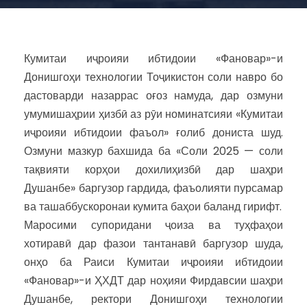
Кумитаи иҷроияи ибтидоии «Фановар»-и
Донишгоҳи технологии Тоҷикистон соли навро бо
дастоварди назаррас оғоз намуда, дар озмуни
умумишаҳрии ҳизбӣ аз рӯи номинатсияи «Кумитаи
иҷроияи ибтидоии фаъол» ғолиб дониста шуд.
Озмуни мазкур бахшида ба «Соли 2025 — соли
тақвияти корҳои дохилиҳизбӣ дар шаҳри
Душанбе» баргузор гардида, фаъолияти пурсамар
ва ташаббускоронаи кумита баҳои баланд гирифт.
Маросими супоридани ҷоиза ва туҳфаҳои
хотиравӣ дар фазои тантанавӣ баргузор шуда,
онҳо ба Раиси Кумитаи иҷроияи ибтидоии
«Фановар»-и ҲХДТ дар ноҳияи Фирдавсии шаҳри
Душанбе, ректори Донишгоҳи технологии