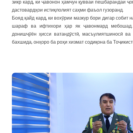
зикр кард, ки ҷавонон ҳамчун қувваи пешбарандаи ҷо
дастовардҳои истиқлолият саҳми фаъол гузоранд.
Бояд қайд кард, ки вохӯрии мазкур бори дигар собит 
шараф ва ифтихори ҳар як ҷавонмард мебошад.
донишҷӯён ҳисси ватандӯстӣ, масъулиятшиносӣ ва
бахшида, онҳоро ба роҳи хизмат содиқона ба Тоҷикист