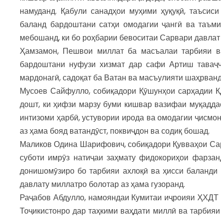
намуданд. Қабули санадҳои муҳими ҳуқуқӣ, таъсиси
баланд бардоштани сатҳи омодагии ҷангӣ ва таъми
мебошанд, ки бо роҳбарии бевоситаи Сарвари давлат
Ҳамзамон, Пешвои миллат ба масъалаи тарбияи ва
бардоштани нуфузи хизмат дар сафи Артиш таваҷҷ
мардонагӣ, садоқат ба Ватан ва масъулияти шаҳрванд
Мусоев Сайфулло, собиқадори Қӯшунҳои сарҳадии КД
дошт, ки ҳифзи марзу буми кишвар вазифаи муқадда
интизоми ҳарбӣ, устувории ирода ва омодагии ҷисмон
аз ҳама бояд ватандӯст, поквиҷдон ва содиқ бошад.
Маликов Одина Шарифович, собиқадори Қувваҳои Сарҳ
суботи имрӯз натиҷаи заҳмату фидокориҳои фарзанд
донишомӯзиро бо тарбияи ахлоқӣ ва ҳисси баланди
давлату миллатро болотар аз ҳама гузоранд.
Раҷабов Абдулло, намояндаи Кумитаи иҷроияи ҲХДТ 
Тоҷикистонро дар таҳкими ваҳдати миллӣ ва тарбияи