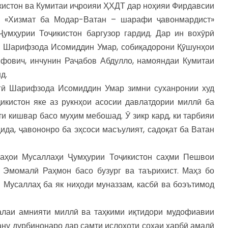
кистон ва Кумитаи иҷроияи ҲХДТ дар ноҳияи Фирдавсии
 «Хизмат ба Модар-Ватан – шарафи ҷавонмардист»
умҳурии Тоҷикистон баргузор гардид. Дар ин вохӯрӣ
гӣ Шарифзода Исомиддин Умар, собиқадорони Қӯшунҳои
ович, инчунин Раҷабов Абдулло, намояндаи Кумитаи
д.
огӣ Шарифзода Исомиддин Умар зимни суханронии худ
икистон яке аз рукнҳои асосии давлатдории миллӣ ба
и кишвар басо муҳим мебошад. Ӯ зикр кард, ки тарбияи
ида, ҷавононро ба эҳсоси масъулият, садоқат ба Ватан
ваҳои Мусаллаҳи Ҷумҳурии Тоҷикистон саҳми Пешвои
 Эмомалӣ Раҳмон басо бузург ва таърихист. Маҳз бо
 Мусаллаҳ ба як ниҳоди муназзам, касбӣ ва боэътимод
алаи амнияти миллӣ ва таҳкими иқтидори мудофиавии
ну дурбинонаро дар самти ислоҳоти соҳаи ҳарбӣ амалӣ