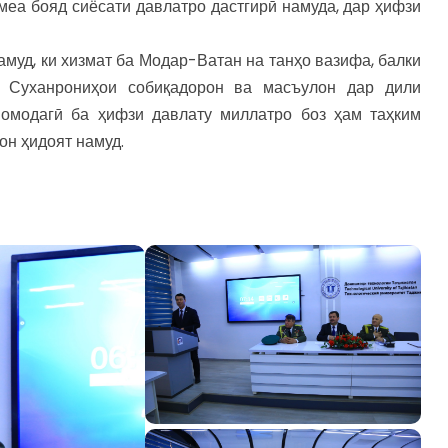
меа бояд сиёсати давлатро дастгирӣ намуда, дар ҳифзи
намуд, ки хизмат ба Модар-Ватан на танҳо вазифа, балки
 Суханрониҳои собиқадорон ва масъулон дар дили
 омодагӣ ба ҳифзи давлату миллатро боз ҳам таҳким
он ҳидоят намуд.