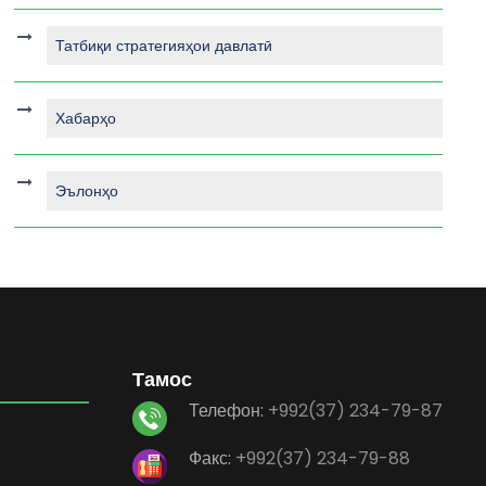
Татбиқи стратегияҳои давлатӣ
Хабарҳо
Эълонҳо
Тамос
Телефон:
+992(37) 234-79-87
Факс:
+992(37) 234-79-88