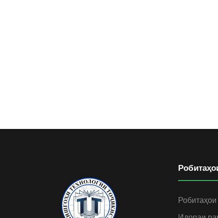
Робитаҳо
Робитаҳои
Идораи ра