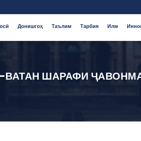
осӣ
Донишгоҳ
Таълим
Тарбия
Илм
Инно
Р-ВАТАН ШАРАФИ ҶАВОНМ