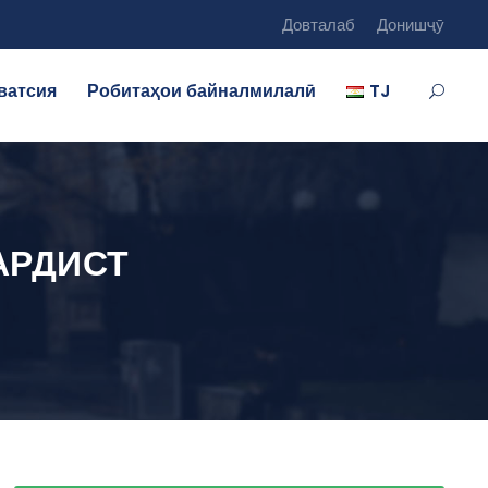
Довталаб
Донишҷӯ
ватсия
Робитаҳои байналмилалӣ
TJ
АРДИСТ