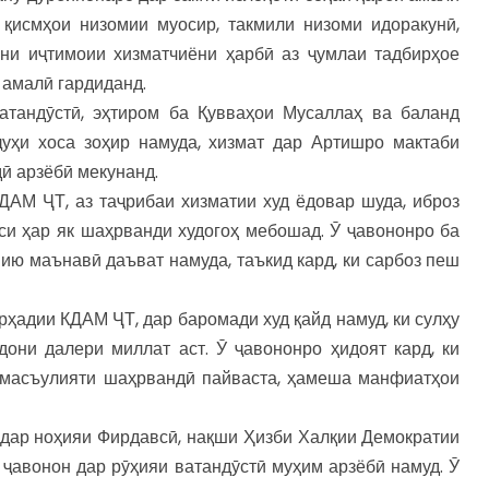
 қисмҳои низомии муосир, такмили низоми идоракунӣ,
ни иҷтимоии хизматчиёни ҳарбӣ аз ҷумлаи тадбирҳое
 амалӣ гардиданд.
тандӯстӣ, эҳтиром ба Қувваҳои Мусаллаҳ ва баланд
уҳи хоса зоҳир намуда, хизмат дар Артишро мактаби
ӣ арзёбӣ мекунанд.
АМ ҶТ, аз таҷрибаи хизматии худ ёдовар шуда, иброз
си ҳар як шаҳрванди худогоҳ мебошад. Ӯ ҷавононро ба
ию маънавӣ даъват намуда, таъкид кард, ки сарбоз пеш
адии КДАМ ҶТ, дар баромади худ қайд намуд, ки сулҳу
они далери миллат аст. Ӯ ҷавононро ҳидоят кард, ки
 масъулияти шаҳрвандӣ пайваста, ҳамеша манфиатҳои
дар ноҳияи Фирдавсӣ, нақши Ҳизби Халқии Демократии
 ҷавонон дар рӯҳияи ватандӯстӣ муҳим арзёбӣ намуд. Ӯ