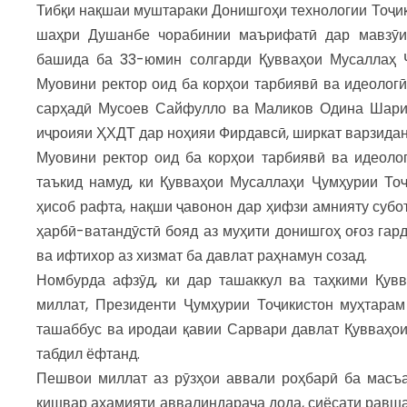
Тибқи нақшаи муштараки Донишгоҳи технологии Тоҷи
шаҳри Душанбе чорабинии маърифатӣ дар мавзӯи
башида ба 33-юмин солгарди Қувваҳои Мусаллаҳ Ҷ
Муовини ректор оид ба корҳои тарбиявӣ ва идеоло
сарҳадӣ Мусоев Сайфулло ва Маликов Одина Шариф
иҷроияи ҲХДТ дар ноҳияи Фирдавсӣ, ширкат варзидан
Муовини ректор оид ба корҳои тарбиявӣ ва идеол
таъкид намуд, ки Қувваҳои Мусаллаҳи Ҷумҳурии Тоҷ
ҳисоб рафта, нақши ҷавонон дар ҳифзи амнияту субот
ҳарбӣ-ватандӯстӣ бояд аз муҳити донишгоҳ оғоз гард
ва ифтихор аз хизмат ба давлат раҳнамун созад.
Номбурда афзӯд, ки дар ташаккул ва таҳкими Қув
миллат, Президенти Ҷумҳурии Тоҷикистон муҳтарам
ташаббус ва иродаи қавии Сарвари давлат Қувваҳои
табдил ёфтанд.
Пешвои миллат аз рӯзҳои аввали роҳбарӣ ба масъ
кишвар аҳамияти аввалиндараҷа дода, сиёсати равша