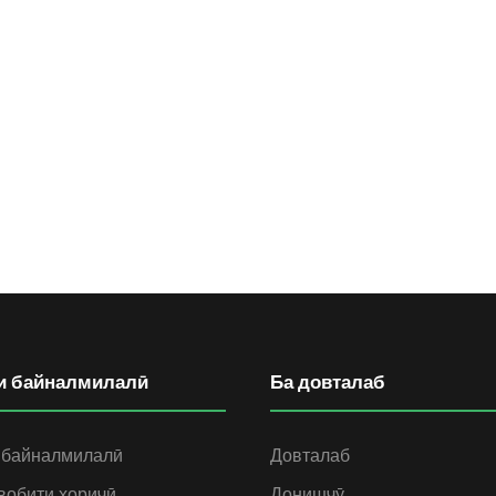
и байналмилалӣ
Ба довталаб
 байналмилалӣ
Довталаб
вобити хориҷӣ
Донишҷӯ