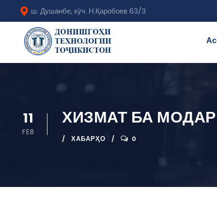
ш. Душанбе, кӯч. Н.Қаробоев 63/3
Ас
ХИЗМАТ БА МОДА
11
FEB
ХАБАРҲО
0