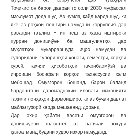
Тоҷикистон барои давраи то соли 2030 муфассал
маълумот дода шуд. Аз ҷумла, қайд карда шуд, ки
яке аз роҳҳои пешгирӣ намудани коррупсия дар
раванди таълим – ин пеш аз ҳама иштироки
пурраи донишҷӯён ба машғулиятҳо, дар
муҳлатҳои муқарраршуда иҷро намудан ва
супоридани супоришҳои хонагӣ, семестрӣ, корҳои
курсӣ, таҳияи ҳисоботҳои таҷрибаомӯзӣ ва
иҷроиши босифати корҳои тахассусии хатм
мебошад. Омӯзгорон бошанд, барои баланд
бардоштани даромаднокии иловагӣ имконияти
таҳияи лоиҳаҳои фармоиширо, ки аз буҷаи давлат
маблағгузорӣ карда мешаванд, доранд.
Дар охир ҳайати васеъи омӯзгорон ва
донишҷӯёни факултет аз натиҷаи вохӯрӣ
қаноатманд будани худро изҳор намуданд.