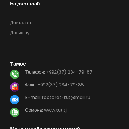
Ба довталаб
Довталаб
Донишҷӯ
Тамос
Телефон:
+992(37) 234-79-87
Факс:
+992(37) 234-79-88
E-mail:
rectorat-tut@mail.ru
Сомона:
www.tut.tj
Мо дар шабакаҳои иҷтимоӣ