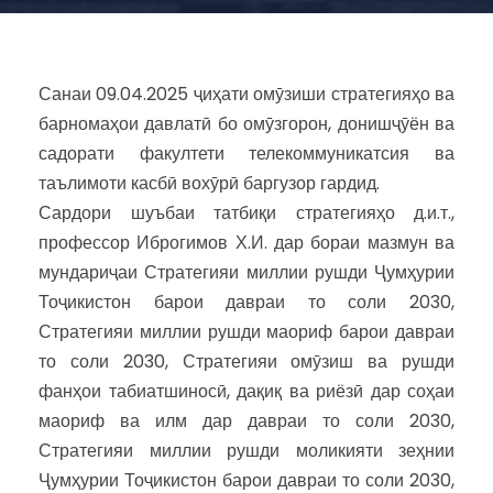
Санаи 09.04.2025 ҷиҳати омӯзиши стратегияҳо ва
барномаҳои давлатӣ бо омӯзгорон, донишҷӯён ва
садорати факултети телекоммуникатсия ва
таълимоти касбӣ вохӯрӣ баргузор гардид.
Сардори шуъбаи татбиқи стратегияҳо д.и.т.,
профессор Иброгимов Х.И. дар бораи мазмун ва
мундариҷаи Стратегияи миллии рушди Ҷумҳурии
Тоҷикистон барои давраи то соли 2030,
Стратегияи миллии рушди маориф барои давраи
то соли 2030, Стратегияи омӯзиш ва рушди
фанҳои табиатшиносӣ, дақиқ ва риёзӣ дар соҳаи
маориф ва илм дар давраи то соли 2030,
Стратегияи миллии рушди моликияти зеҳнии
Ҷумҳурии Тоҷикистон барои давраи то соли 2030,