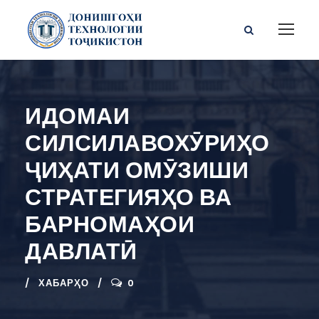
ИДОМАИ
СИЛСИЛАВОХӮРИҲО
ҶИҲАТИ ОМӮЗИШИ
СТРАТЕГИЯҲО ВА
БАРНОМАҲОИ
ДАВЛАТӢ
ХАБАРҲО
0