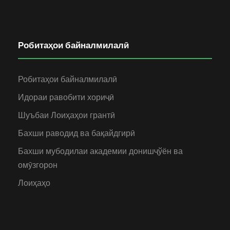
Робитаҳои байналмилалӣ
Робитаҳои байналмилалӣ
Идораи равобити хориҷӣ
Шуъбаи Лоиҳаҳои грантӣ
Бахши раводид ва бақайдгирӣ
Бахши мубодилаи академии донишҷўён ва
омӯзгорон
Лоиҳаҳо