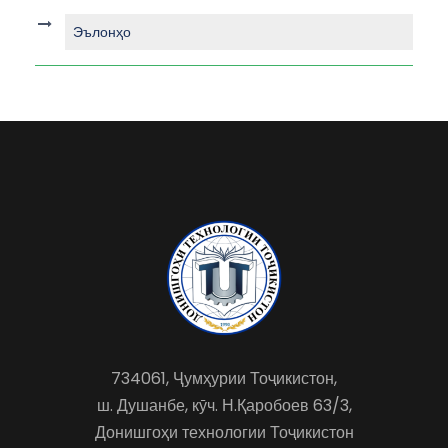
Эълонҳо
734061, Ҷумҳурии Тоҷикистон,
ш. Душанбе, кӯч. Н.Қаробоев 63/3,
Донишгоҳи технологии Тоҷикистон