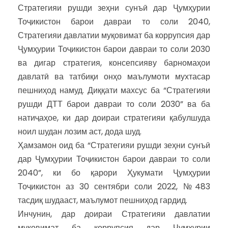
Стратегияи рушди зеҳни сунъӣ дар Ҷумҳурии
Тоҷикистон барои давраи то соли 2040,
Стратегияи давлатии муқовимат ба коррупсия дар
Ҷумҳурии Тоҷикистон барои давраи то соли 2030
ва дигар стратегия, консепсияву барномаҳои
давлатӣ ва татбиқи онҳо маълумоти мухтасар
пешниҳод намуд. Диққати махсус ба “Стратегияи
рушди ДТТ барои давраи то соли 2030” ва ба
натиҷаҳое, ки дар доираи стратегияи қабулшуда
ноил шудан лозим аст, дода шуд.
Ҳамзамон оид ба “Стратегияи рушди зеҳни сунъӣ
дар Ҷумҳурии Тоҷикистон барои давраи то соли
2040”, ки бо қарори Ҳукумати Ҷумҳурии
Тоҷикистон аз 30 сентябри соли 2022, №483
тасдиқ шудааст, маълумот пешниҳод гардид.
Инчунин, дар доираи Стратегияи давлатии
муқовимат ба коррупсия дар Ҷумҳурии