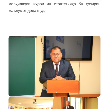
марҳилаҳои иҷрои ин стратегияҳо ба ҳозирин
маълумот дода шуд.