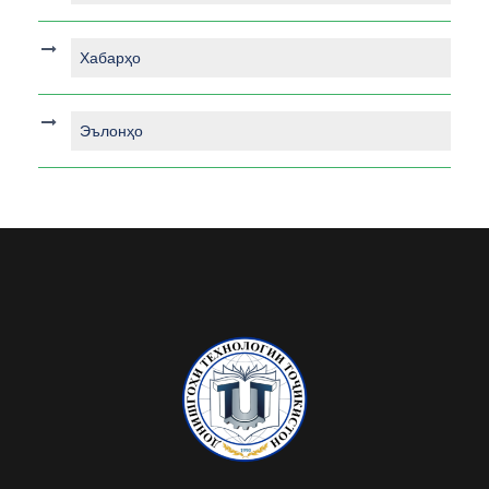
Хабарҳо
Эълонҳо