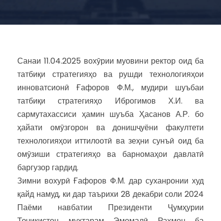
Санаи 11.04.2025 вохӯрии муовини ректор оид ба
татбиқи стратегияҳо ва рушди технологияҳои
инноватсионӣ Ғафоров Ф.М., мудири шуъбаи
татбиқи стратегияҳо Иброгимов Х.И. ва
сармутахассиси ҳамин шуъба Ҳасанов А.Р. бо
ҳайати омӯзгорон ва донишҷуёни факултети
технологияҳои иттилоотӣ ва зеҳни сунъӣ оид ба
омӯзиши стратегияҳо ва барномаҳои давлатӣ
баргузор гардид.
Зимни вохурӣ Ғафоров Ф.М. дар суханронии худ
қайд намуд, ки дар таърихи 28 декабри соли 2024
Паёми навбатии Президенти Ҷумҳурии
Тоҷикистон муҳтарам Эмомалӣ Раҳмон ба