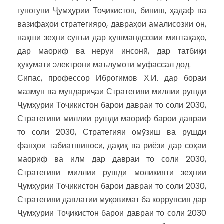
гуногуни Ҷумҳурии Тоҷикистон, биниш, ҳадаф ва
вазифаҳои стратегияро, давраҳои амалисозии он,
нақши зеҳни сунъӣ дар ҳушмандсозии минтақаҳо,
дар маориф ва неруи инсонӣ, дар татбиқи
ҳукумати электронӣ маълумоти муфассал дод.
Сипас, профессор Иброгимов Х.И. дар бораи
мазмун ва мундариҷаи Стратегияи миллии рушди
Ҷумҳурии Тоҷикистон барои давраи то соли 2030,
Стратегияи миллии рушди маориф барои давраи
то соли 2030, Стратегияи омӯзиш ва рушди
фанҳои табиатшиносӣ, дақиқ ва риёзӣ дар соҳаи
маориф ва илм дар давраи то соли 2030,
Стратегияи миллии рушди моликияти зеҳнии
Ҷумҳурии Тоҷикистон барои давраи то соли 2030,
Стратегияи давлатии муқовимат ба коррупсия дар
Ҷумҳурии Тоҷикистон барои давраи то соли 2030