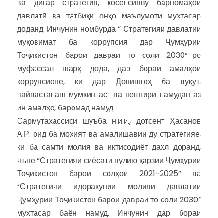
ва дигар стратегия, косепсияву барномаҳои
давлатӣ ва татбиқи онҳо маълумоти мухтасар
доданд. Инчунин номбурда “ Стратегияи давлатии
муқовимат ба коррупсия дар Ҷумҳурии
Тоҷикистон барои давраи то соли 2030”-ро
муфассал шарҳ дода, дар бораи амалҳои
коррупсионе, ки дар Донишгоҳ ба вуқуъ
пайвастанаш мумкин аст ва пешгирӣ намудан аз
ин амалҳо, баромад намуд.
Сармутахассиси шуъба н.и.и., дотсент Ҳасанов
А.Р. оид ба моҳият ва амалишавии ду стратегияе,
ки ба самти молия ва иқтисодиёт дахл доранд,
яъне “Стратегияи сиёсати пулию қарзии Ҷумҳурии
Тоҷикистон барои солҳои 2021-2025” ва
“Стратегияи идоракунии молияи давлатии
Ҷумҳурии Тоҷикистон барои давраи то соли 2030”
мухтасар баён намуд. Инчунин дар бораи