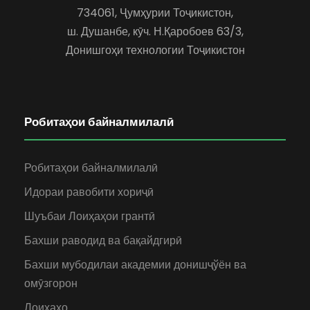
734061, Ҷумҳурии Тоҷикистон,
ш. Душанбе, кӯч. Н.Қаробоев 63/3,
Донишгоҳи технологии Тоҷикистон
Робитаҳои байналмилалӣ
Робитаҳои байналмилалӣ
Идораи равобити хориҷӣ
Шуъбаи Лоиҳаҳои грантӣ
Бахши раводид ва бақайдгирӣ
Бахши мубодилаи академии донишҷўён ва
омӯзгорон
Лоиҳаҳо