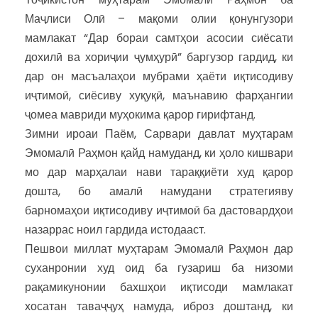
Маҷлиси Олӣ – мақоми олии қонунгузори
мамлакат “Дар бораи самтҳои асосии сиёсати
дохилӣ ва хориҷии ҷумҳурӣ” баргузор гардид, ки
дар он масъалаҳои мубрами ҳаёти иқтисодиву
иҷтимоӣ, сиёсиву хуқуқӣ, маънавию фарҳангии
ҷомеа мавриди муҳокима қарор гирифтанд.
Зимни ироаи Паём, Сарвари давлат муҳтарам
Эмомалӣ Раҳмон қайд намуданд, ки ҳоло кишвари
мо дар марҳалаи нави тараққиёти худ қарор
дошта, бо амалӣ намудани стратегияву
барномаҳои иқтисодиву иҷтимоӣ ба дастовардҳои
назаррас ноил гардида истодааст.
Пешвои миллат муҳтарам Эмомалӣ Раҳмон дар
суханронии худ оид ба гузариш ба низоми
рақамикунонии бахшҳои иқтисоди мамлакат
хосатан таваҷҷуҳ намуда, иброз доштанд, ки