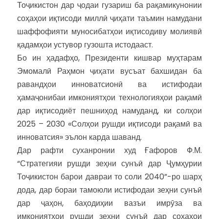
Тоҷикистон дар ҷодаи гузариш ба рақамикунонии
соҳаҳои иқтисоди миллӣ ҷиҳати таъмин намудани
шаффофияти муносибатҳои иқтисодиву молиявӣ
қадамҳои устувор гузошта истодааст.
Бо ин ҳадафҳо, Президенти кишвар муҳтарам
Эмомалӣ Раҳмон ҷиҳати вусъат бахшидан ба
равандҳои инноватсионӣ ва истифодаи
ҳамаҷонибаи имкониятҳои технологияҳои рақамӣ
дар иқтисодиёт пешниҳод намуданд, ки солҳои
2025 – 2030 «Солҳои рушди иқтисоди рақамӣ ва
инноватсия» эълон карда шаванд.
Дар рафти суханронии худ Ғафоров Ф.М.
“Стратегияи рушди зеҳни сунъӣ дар Ҷумҳурии
Тоҷикистон барои давраи то соли 2040”-ро шарҳ
дода, дар бораи тамоюли истифодаи зеҳни сунъӣ
дар ҷаҳон, баҳодиҳии вазъи имрӯза ва
имкониятҳои рушди зеҳни сунъӣ дар соҳаҳои