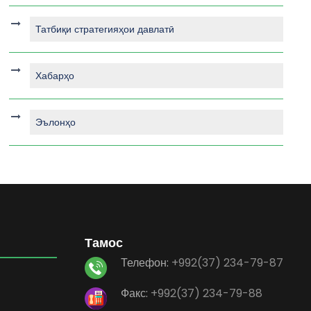
Татбиқи стратегияҳои давлатӣ
Хабарҳо
Эълонҳо
Тамос
Телефон:
+992(37) 234-79-87
Факс:
+992(37) 234-79-88