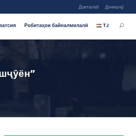
Довталаб
Донишҷӯ
ватсия
Робитаҳои байналмилалӣ
TJ
ишҷӯён”