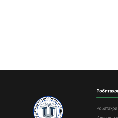
Робитаҳо
Робитаҳои
Идораи ра