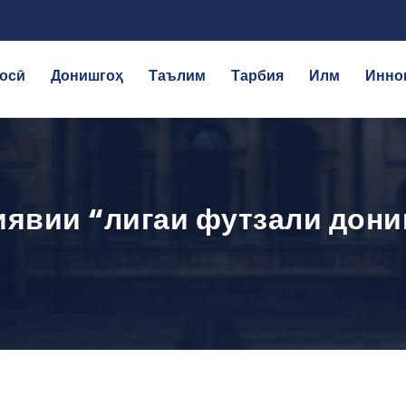
осӣ
Донишгоҳ
Таълим
Тарбия
Илм
Инно
явии “лигаи футзали дон