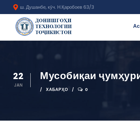
ш. Душанбе, кӯч. Н.Қаробоев 63/3
Ас
Мусобиқаи ҷумҳури
22
JAN
ХАБАРҲО
0