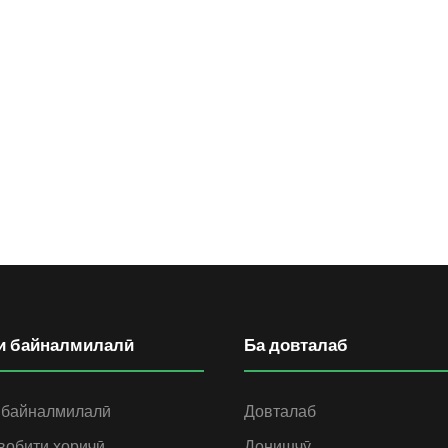
и байналмилалӣ
Ба довталаб
 байналмилалӣ
Довталаб
вобити хориҷӣ
Донишҷӯ