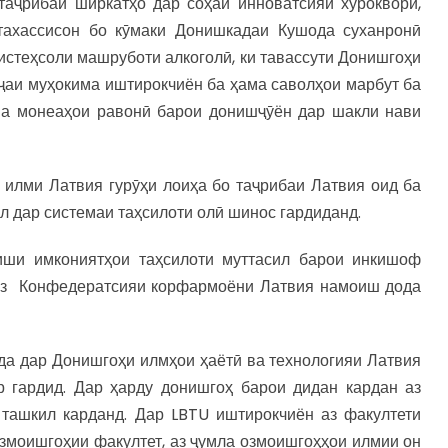
таҷрибаи ширкатҳо дар соҳаи инноватсияи хӯрокворӣ,
тахассисон бо кӯмаки Донишкадаи Кушода суханронӣ
истеҳсоли машруботи алкоголӣ, ки тавассути Донишгоҳи
иҷаи муҳокима иштирокчиён ба ҳама саволҳои марбут ба
 ва монеаҳои равонӣ барои донишҷӯён дар шакли нави
илми Латвия гурӯҳи лоиҳа бо таҷрибаи Латвия оид ба
л дар системаи таҳсилоти олӣ шинос гардиданд.
иши имкониятҳои таҳсилоти муттасил барои инкишоф
 аз Конфедератсияи корфармоёни Латвия намоиш дода
а дар Донишгоҳи илмҳои ҳаётӣ ва технологияи Латвия
р гардид. Дар ҳарду донишгоҳ барои дидан кардан аз
 ташкил карданд. Дар LBTU иштирокчиён аз факултети
озмоишгоҳии факултет, аз ҷумла озмоишгоҳҳои илмии он