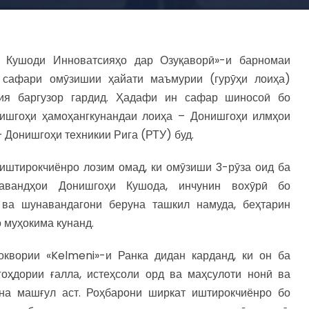
 Кушоди Инноватсияҳо дар Озуқаворӣ»-и барномаи
сафари омӯзишии ҳайати маъмурии (гурӯҳи лоиҳа)
вия баргузор гардид. Ҳадафи ин сафар шиносоӣ бо
ишгоҳи ҳамоҳангкунандаи лоиҳа – Донишгоҳи илмҳои
– Донишгоҳи техникии Рига (РТУ) буд.
иштирокчиёнро лозим омад, ки омӯзиши 3-рӯза оид ба
авандҳои Донишгоҳи Кушода, инчунин вохӯрӣ бо
 ва шунавандагони беруна ташкил намуда, беҳтарин
 муҳокима кунанд.
оквории «Kelmeni»-и Ранка дидан карданд, ки он ба
гоҳдории ғалла, истеҳсоли орд ва маҳсулоти нонӣ ва
на машғул аст. Роҳбарони ширкат иштирокчиёнро бо