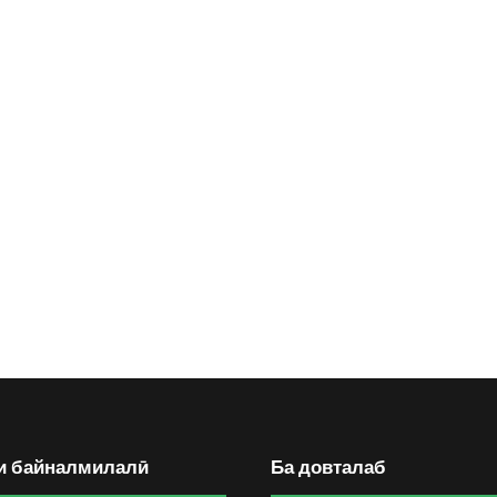
и байналмилалӣ
Ба довталаб