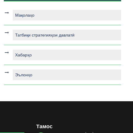
Мақолаҳо
Татбиқи стратегияҳои давлатӣ
Хабарҳо
Эълонҳо
Тамос