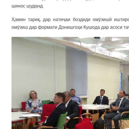
шинос шуданд.
Ҳамин тариқ, дар натиҷаи боздиди омӯзишӣ иштир
омӯзиш дар формати Донишгоҳи Кушода дар асоси таҷ