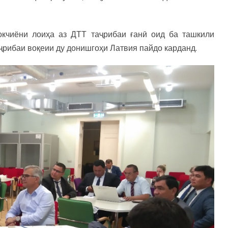
окчиёни лоиҳа аз ДТТ таҷрибаи ғанӣ оид ба ташкили
рибаи воқеии ду донишгоҳи Латвия пайдо карданд.