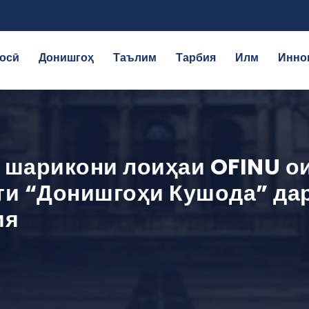
осӣ
Донишгоҳ
Таълим
Тарбия
Илм
Инно
шарикони лоиҳаи OFINU ои
и “Донишгоҳи Кушода” дар
ия