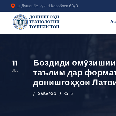
ш. Душанбе, кӯч. Н.Қаробоев 63/3
Ас
Боздиди омӯзишии 
11
таълим дар формат
JUL
донишгоҳҳои Латв
ХАБАРҲО
0