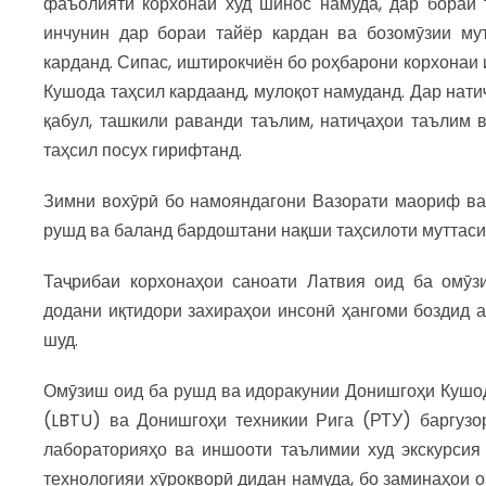
фаъолияти корхонаи худ шинос намуда, дар бораи 
инчунин дар бораи тайёр кардан ва бозомӯзии му
карданд. Сипас, иштирокчиён бо роҳбарони корхонаи 
Кушода таҳсил кардаанд, мулоқот намуданд. Дар нат
қабул, ташкили раванди таълим, натиҷаҳои таълим
таҳсил посух гирифтанд.
Зимни вохӯрӣ бо намояндагони Вазорати маориф ва 
рушд ва баланд бардоштани нақши таҳсилоти муттаси
Таҷрибаи корхонаҳои саноати Латвия оид ба омӯз
додани иқтидори захираҳои инсонӣ ҳангоми боздид
шуд.
Омӯзиш оид ба рушд ва идоракунии Донишгоҳи Кушод
(LBTU) ва Донишгоҳи техникии Рига (РТУ) баргузо
лабораторияҳо ва иншооти таълимии худ экскурсия
технологияи хӯрокворӣ дидан намуда, бо заминаҳои 