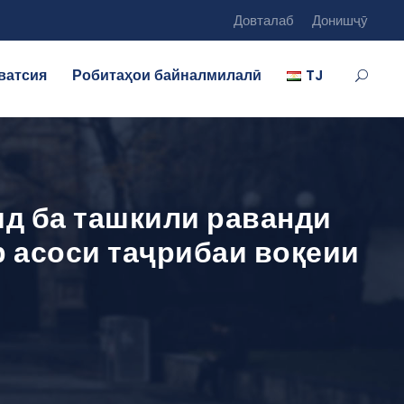
Довталаб
Донишҷӯ
ватсия
Робитаҳои байналмилалӣ
TJ
д ба ташкили раванди
 асоси таҷрибаи воқеии