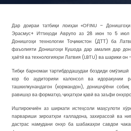
Дар доираи татбиқи лоиҳаи «OFINU – Донишгоҳи
Эрасмус+ Иттиҳоди Аврупо аз 28 июн то 5 июл 
Донишгоҳи технологии Тоҷикистон (ДТТ) ба Лат
фаъолияти Донишгоҳи Кушода дар амалия дар дон
ҳаётӣ ва технологияҳои Латвия (LBTU) ва шарики он 
Тибқи барномаи тартибдодашудаи боздиди омӯзишӣ 
кор бо аудиторияи калонсол ва идоракунии р
ташкилкунандагон (кормандон), донишҷӯёни собиқ
равишҳо ва форматҳо, ҷиҳатҳои қавӣ ва заъфи онҳоро
Иштирокчиён аз ширкати истеҳсоли маҳсулоти хӯр
парвариши зироатҳои ғалладона, захирасозӣ ва ни
дастрас намудани онҳо ба шабакаҳои савдои чака