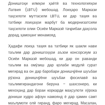
Донишгоҳи илмҳои ҳаётӣ ва технологияҳои
Латвия (LBTU) мебошад. Лоиҳаро Маркази
таҳсилоти муттасили LBTU, ки дар таҳия ва
татбиқи лоиҳаҳои марбут ба модернизатсияи
таҳсилоти олии Осиёи Марказӣ таҷрибаи даҳсола
дорад, ҳамоҳанг менамояд.
Ҳадафи лоиҳа таҳия ва татбиқи як шакли нави
таълим дар донишгоҳҳои аъзои консорсиум аз
Осиёи Марказӣ мебошад, ки дар он раванди
таълим ва омӯзиш дар қолаби модулӣ сурат
мегирад ва он дар баробари донишҷӯёни шуъбаи
рӯзона донишҷӯёни шуъбаи фосилавӣ ва
таълимгирандагони беруна – шахсонеро, ки
мехоҳанд дар бораи коркарди маҳсулоти хӯрока
дониши худро афзун намоянд ё дар ҳамин самт
маълумоти олӣ гиранд, фаро мегирад. Масалан,