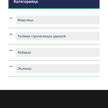
Категорияҳо
Мақолаҳо
Татбиқи стратегияҳои давлатӣ
Хабарҳо
Эълонҳо