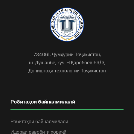
734061, Ҷумҳурии Тоҷикистон,
ш. Душанбе, кӯч. Н.Қаробоев 63/3,
Донишгоҳи технологии Тоҷикистон
Робитаҳои байналмилалӣ
Робитаҳои байналмилалӣ
Идораи равобити хориҷӣ