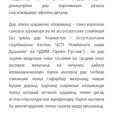
донишҷӯёни дар барномаҳои рӯзона
таҳсилкардаро афзоиш диҳанд.
Дар лоиҳа шарикони алоқаманд – панҷ корхонаи
саноати хӯрокворӣ ва як ассотсиатсияи соҳибкорӣ
(аз ҷумла дар Тоҷикистон – Ассотсиатсияи
соҳибкорони Хатлон, ҶСП “Комбинати шири
Душанбе” ва ҶДММ “Ориён Рустам”) , ки дар
таҳияи модулҳои нави таълимӣ ва тасдиқи онҳо
иштирок мекунанд ва инчунин, ҳайати
кормандонашонро барои иштирок дар татбиқи
озмоишии лоиҳа сафарбар мекунанд, нақши
муҳим доранд. Ҳарчанд шарикони алоқаманди
лоиҳа аллакай интихоб шудаанд, лекин дигар
истеҳсолкунандагони манфиатдор барои иштирок
ба амалигардонии лоиҳа ташвиқ карда мешаванд.