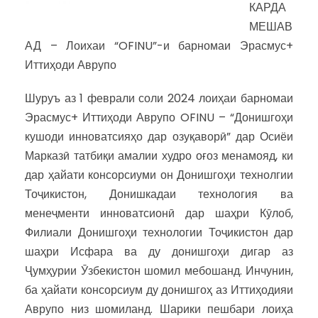
КАРДА
МЕШАВ
АД – Лоихаи “OFINU”-и барномаи Эрасмус+
Иттиҳоди Аврупо
Шуруъ аз 1 феврали соли 2024 лоиҳаи барномаи
Эрасмус+ Иттиҳоди Аврупо OFINU – “Донишгоҳи
кушоди инноватсияҳо дар озуқаворӣ” дар Осиёи
Марказӣ татбиқи амалии худро оғоз менамояд, ки
дар ҳайати консорсиуми он Донишгоҳи технолгии
Тоҷикистон, Донишкадаи технология ва
менеҷменти инноватсионӣ дар шаҳри Кӯлоб,
Филиали Донишгоҳи технологии Тоҷикистон дар
шаҳри Исфара ва ду донишгоҳи дигар аз
Ҷумҳурии Ӯзбекистон шомил мебошанд. Инчунин,
ба ҳайати консорсиум ду донишгоҳ аз Иттиҳодияи
Аврупо низ шомиланд. Шарики пешбари лоиҳа