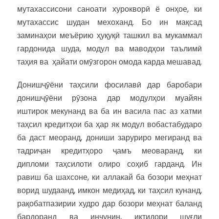
мутахассисони саноати хурокворӣ ё онҳое, ки
мутахассис шудан мехоханд. Бо ин мақсад
заминаҳои меъёрию ҳуқуқӣ ташкил ва мукаммал
гардонида шуда, модул ва маводҳои таълимӣ
таҳия ва ҳайати омӯзгорон омода карда мешавад.
Донишҷӯёни таҳсили фосилавӣ дар баробари
донишҷӯёни рӯзона дар модулҳои муайян
иштирок мекунанд ва ба ин васила пас аз хатми
таҳсил кредитҳои ба ҳар як модул вобастабударо
ба даст меоранд, дониши заруриро мегиранд ва
тадриҷан кредитҳоро ҷамъ меоваранд, ки
дипломи таҳсилоти олиро соҳиб гарданд. Ин
равиш ба шахсоне, ки аллакай ба бозори меҳнат
ворид шудаанд, имкон медиҳад, ки таҳсил кунанд,
рақобатпазирии худро дар бозори меҳнат баланд
бардоранд ва инчунин, иқтидори шуғли