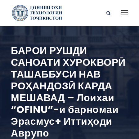
БАРОИ РУШДИ
САНОАТИ ХУРОКВОРӢ
ТАШАББУСИ НАВ
РОҲАНДОЗӢ КАРДА
МЕШАВАД – Лоихаи
“OFINU”-и барномаи
Эрасмус+ Иттиҳоди
Аврупо