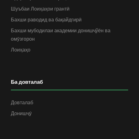
Шуъбаи Лоиҳаҳои грантӣ
Бахши раводид ва бақайдгирӣ
Бахши мубодилаи академии донишҷўён ва
омӯзгорон
Лоиҳаҳо
Ба довталаб
Довталаб
Донишҷӯ