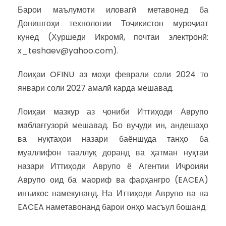
Барои маълумоти иловагӣ метавонед ба
Донишгоҳи технологии Тоҷикистон муроҷиат
кунед (Хуршеди Икромӣ, почтаи электронӣ:
x_teshaev@yahoo.com).
Лоиҳаи OFINU аз моҳи феврали соли 2024 то
январи соли 2027 амалӣ карда мешавад.
Лоиҳаи мазкур аз ҷониби Иттиҳоди Аврупо
маблағгузорӣ мешавад. Бо вуҷуди ин, андешаҳо
ва нуқтаҳои назари баёншуда танҳо ба
муаллифон тааллуқ доранд ва ҳатман нуқтаи
назари Иттиҳоди Аврупо ё Агентии Иҷроияи
Аврупо оид ба маориф ва фарҳангро (EACEA)
инъикос намекунанд. На Иттиҳоди Аврупо ва на
EACEA наметавонанд барои онҳо масъул бошанд.