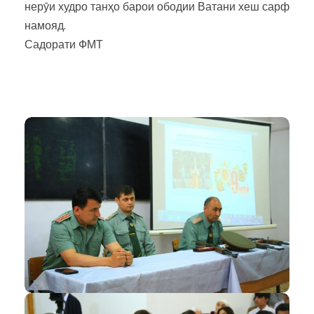
нерӯи худро танҳо барои ободии Ватани хеш сарф
намояд.
Садорати ФМТ