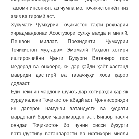
тамоми инсоният, аз ҷумла мо, тоҷикистониён низ
азиз ва гиромӣ аст.
Ҳукумати Ҷумҳурии Тоҷикистон таҳти роҳбарии
хирадмандонаи Асосгузори сулҳу ваҳдати миллӣ,
Пешвои миллат, Президенти Ҷумҳурии
Тоҷикистон муҳтарам Эмомалӣ Раҳмон хотири
иштирокчиёни Ҷанги Бузурги Ватаниро пос
медорад ва онҳоеро, ки дар қайди ҳаёт ҳастанд
мавриди дастгирӣ ва таваҷҷуҳи хоса қарор
додааст.
Ёди неки ин мардони шуҷоъ дар хотираҳои ҳар як
хурду калони Тоҷикистон абадӣ аст. Ҷоннисориҳои
ин далерон намунаи ватандӯстӣ ва қудрати
мардонагӣ барои ҷавонмардон аст. Бигзор насли
ояндаи Тоҷикистон бо чунин ҳисси бузурги
ватандӯстиву ватанпарастӣ ва ифтихори миллӣ