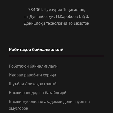
734061, Ҷумҳурии Тоҷикистон,
ш. Душанбе, кӯч. Н.Қаробоев 63/3,
Донишгоҳи технологии Тоҷикистон
Робитаҳои байналмилалӣ
Робитаҳои байналмилалӣ
Идораи равобити хориҷӣ
Шуъбаи Лоиҳаҳои грантӣ
Бахши раводид ва бақайдгирӣ
Бахши мубодилаи академии донишҷўён ва
омӯзгорон