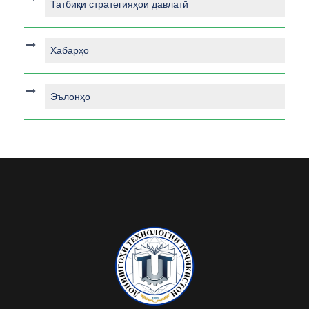
Татбиқи стратегияҳои давлатӣ
Хабарҳо
Эълонҳо