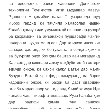
ва идеология, раиси ҷавонони Донишгоҳи
технологии Тоҷикистон мизи мудаввар мавзӯи
“Ҷавонон – ҳомиёни ватан ” гузаронида шуд.
Иброз гардид, ки таҷлили ҳамасолаи ҷашни
Ғалаба ҳамчун иди умумихалқӣ нишони арҷгузорӣ
ба қаҳрамонӣ ва анъанаҳои пуршарафи ҷангии
падарони шӯҳратманд аст. Дар таърихи инсоният
санаҳое ҳастанд, ки бо гузаштани солҳо аҳамият
ва бузургии онҳо боз ҳам бештар аён мегарданд.
Ҳар сол дар кишвари азизу маҳбуби мо ба хотири
ёдбуди онҳое, ки баҳри халқу Ватан дар Ҷанги
Бузурги Ватанӣ ҷон фидо намудаанд ва барои
қадрдонии онҳое, ки баҳри ба даст овардани
ғалаба мардонавор ҷангидаанд, 9 май ҳамчун Иди
Ғалаба ҷашн гирифта мешавад. Рӯзи Ғалаба ҳам
дар радифи ҳамин гуна санаҳои
фаромӯшнашуданӣ мақом дорад.Он барои