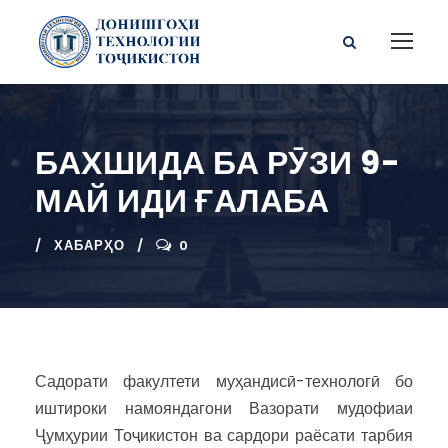
БАХШИДА БА РӮЗИ 9-
МАЙ ИДИ ҒАЛАБА
ХАБАРҲО
0
Садорати факултети муҳандисӣ-технологӣ бо
иштироки намояндагони Вазорати мудофиаи
Ҷумҳурии Тоҷикистон ва сардори раёсати тарбия