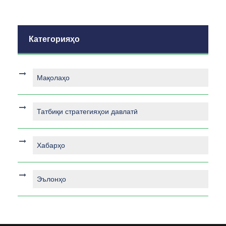
Категорияҳо
Мақолаҳо
Татбиқи стратегияҳои давлатӣ
Хабарҳо
Эълонҳо