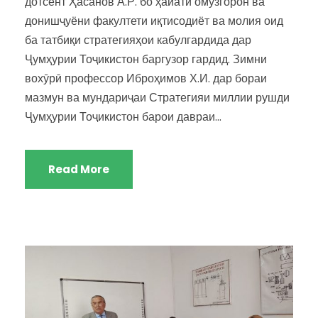
дотсент Ҳасанов А.Р. бо ҳайати омӯзгорон ва
донишҷуёни факултети иқтисодиёт ва молия оид
ба татбиқи стратегияҳои кабулгардида дар
Ҷумҳурии Тоҷикистон баргузор гардид. Зимни
вохӯрӣ профессор Иброҳимов Х.И. дар бораи
мазмун ва мундариҷаи Стратегияи миллии рушди
Ҷумҳурии Тоҷикистон барои давраи...
Read More