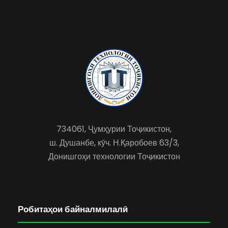
734061, Ҷумҳурии Тоҷикистон,
ш. Душанбе, кӯч. Н.Қаробоев 63/3,
Донишгоҳи технологии Тоҷикистон
Робитаҳои байналмилалӣ