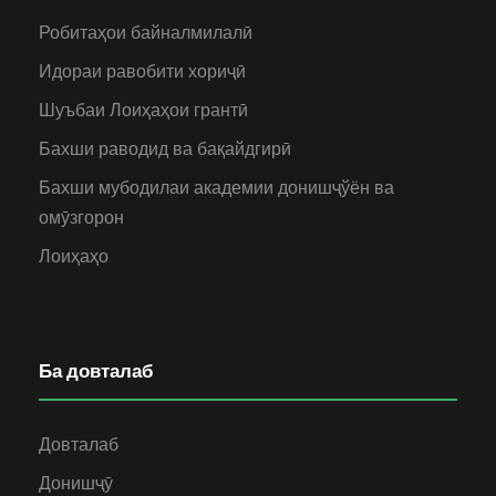
Робитаҳои байналмилалӣ
Идораи равобити хориҷӣ
Шуъбаи Лоиҳаҳои грантӣ
Бахши раводид ва бақайдгирӣ
Бахши мубодилаи академии донишҷўён ва
омӯзгорон
Лоиҳаҳо
Ба довталаб
Довталаб
Донишҷӯ