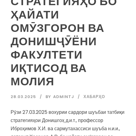
СТРАТЕГИЯҲО БО
ҲАЙАТИ
ОМӮЗГОРОН ВА
ДОНИШҶӮЁНИ
ФАКУЛТЕТИ
ИҚТИСОД ВА
МОЛИЯ
28.03.2025
BY
ADMINTJ
ХАБАРҲО
Рӯзи 27.03.2025 вохурии сардори шуъбаи татбиқи
стратегияҳои Донишгоҳ д.и.т., профессор
Иброҳимов Х.И. ва сармутахассиси шуъба н.и.и.,