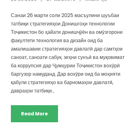
Санаи 26 марти соли 2025 масъулини шуъбаи
татбиқи стратегияҳои Донишгоҳи технологии
Тоҷикистон бо ҳайати донишҷӯён ва омӯзгорони
факултети технология ва дизайн оид ба
амалишавии стратегияҳои давлатӣ дар самтҳои
саноат, саноати сабук, зеҳни сунъӣ ва муқовимат
ба коррупсия дар Ҷумҳурии Тоҷикистон вохӯрӣ
баргузор намуданд. Дар вохӯри оид ба моҳияти
қабули стратегияҳо ва барномаҳои давлатӣ,
давраҳои татбиқи...
Read More