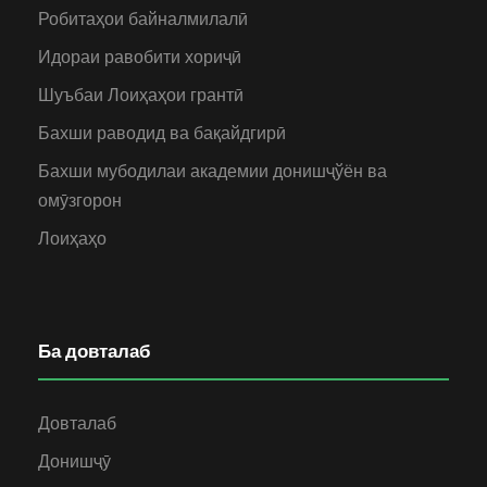
Робитаҳои байналмилалӣ
Идораи равобити хориҷӣ
Шуъбаи Лоиҳаҳои грантӣ
Бахши раводид ва бақайдгирӣ
Бахши мубодилаи академии донишҷўён ва
омӯзгорон
Лоиҳаҳо
Ба довталаб
Довталаб
Донишҷӯ