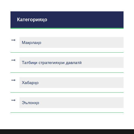
Категорияҳо
Мақолаҳо
Татбиқи стратегияҳои давлатӣ
Хабарҳо
Эълонҳо