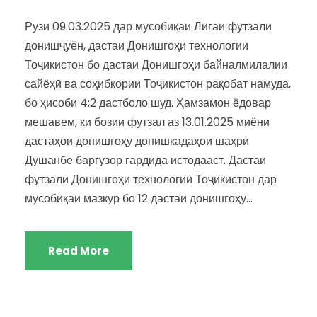
Рӯзи 09.03.2025 дар мусобиқаи Лигаи футзали
донишҷӯён, дастаи Донишгоҳи технологии
Тоҷикистон бо дастаи Донишгоҳи байналмилалии
сайёҳӣ ва соҳибкории Тоҷикистон рақобат намуда,
бо ҳисоби 4:2 дастболо шуд. Ҳамзамон ёдовар
мешавем, ки бозии футзал аз 13.01.2025 миёни
дастаҳои донишгоҳу донишкадаҳои шаҳри
Душанбе баргузор гардида истодааст. Дастаи
футзали Донишгоҳи технологии Тоҷикистон дар
мусобиқаи мазкур бо 12 дастаи донишгоҳу...
Read More