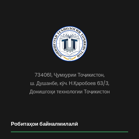
734061, Ҷумҳурии Тоҷикистон,
ш. Душанбе, кӯч. Н.Қаробоев 63/3,
Донишгоҳи технологии Тоҷикистон
Робитаҳои байналмилалӣ