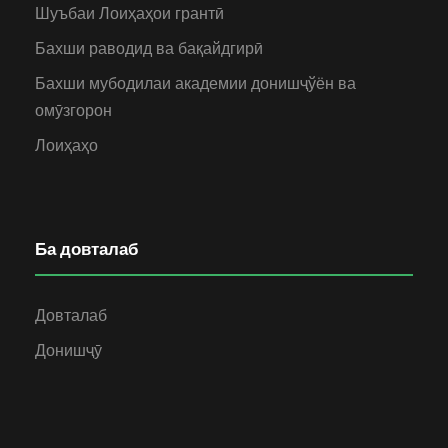
Шуъбаи Лоиҳаҳои грантӣ
Бахши раводид ва бақайдгирӣ
Бахши мубодилаи академии донишҷўён ва
омӯзгорон
Лоиҳаҳо
Ба довталаб
Довталаб
Донишҷӯ