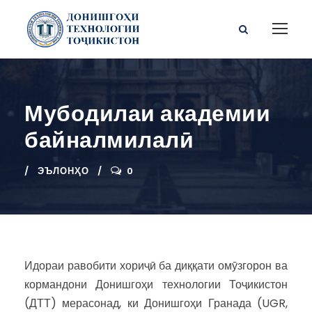
Мубодилаи академии
байналмилалӣ
ЭЪЛОНҲО
0
Идораи равобити хориҷӣ ба диққати омӯзгорон ва
кормандони Донишгоҳи технологии Тоҷикистон
(ДТТ) мерасонад, ки Донишгоҳи Гранада (UGR,