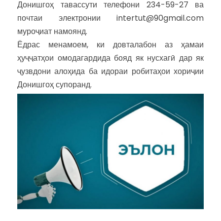
Донишгоҳ тавассути телефони 234-59-27 ва
почтаи электронии intertut@90gmail.com
муроҷиат намоянд.
Ёдрас менамоем, ки довталабон аз ҳамаи
ҳуҷҷатҳои омодагардида бояд як нусхагӣ дар як
ҷузвдони алоҳида ба идораи робитаҳои хориҷии
Донишгоҳ супоранд.