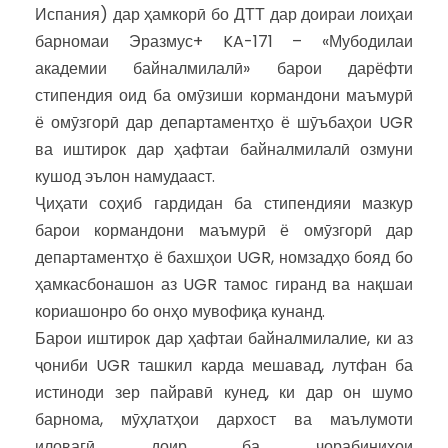
Испания) дар ҳамкорӣ бо ДТТ дар доираи лоиҳаи
барномаи Эразмус+ KA-171 – «Мубодилаи
академии байналмилалӣ» барои дарёфти
стипендия оид ба омӯзиши кормандони маъмурӣ
ё омӯзгорӣ дар департаментҳо ё шӯъбаҳои UGR
ва иштирок дар ҳафтаи байналмилалӣ озмуни
кушод эълон намудааст.
Ҷиҳати соҳиб гардидан ба стипендияи мазкур
барои кормандони маъмурӣ ё омӯзгорӣ дар
департаментҳо ё бахшҳои UGR, номзадҳо бояд бо
ҳамкасбонашон аз UGR тамос гиранд ва нақшаи
кориашонро бо онҳо мувофиқа кунанд.
Барои иштирок дар ҳафтаи байналмилалие, ки аз
ҷониби UGR ташкил карда мешавад, лутфан ба
истиноди зер пайравӣ кунед, ки дар он шумо
барнома, мӯҳлатҳои дархост ва маълумоти
иловагӣ доир ба чорабиниҳои