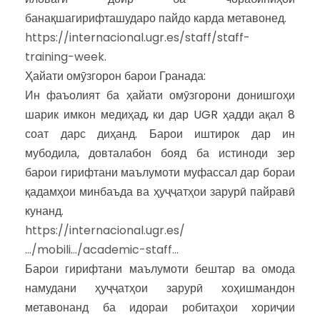
банақшагирифташударо пайдо карда метавонед.
https://internacional.ugr.es/staff/staff-
training-week
.
Ҳайати омӯзгорон барои Гранада:
Ин фаъолият ба ҳайати омӯзгорони донишгоҳи
шарик имкон медиҳад, ки дар UGR ҳадди ақал 8
соат дарс диҳанд. Барои иштирок дар ин
мубодила, довталабон бояд ба истиноди зер
барои гирифтани маълумоти муфассал дар бораи
қадамҳои минбаъда ва ҳуҷҷатҳои зарурӣ пайравӣ
кунанд.
https://internacional.ugr.es/
…/mobili…/academic-staff…
Барои гирифтани маълумоти бештар ва омода
намудани ҳуҷҷатҳои зарурӣ хоҳишмандон
метавонанд ба идораи робитаҳои хориҷии