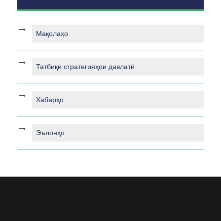
Мақолаҳо
Татбиқи стратегияҳои давлатӣ
Хабарҳо
Эълонҳо