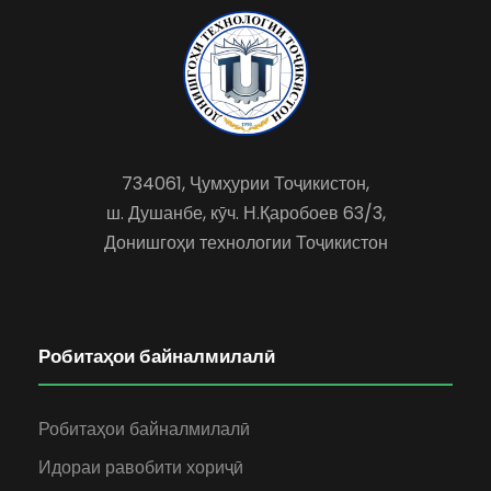
734061, Ҷумҳурии Тоҷикистон,
ш. Душанбе, кӯч. Н.Қаробоев 63/3,
Донишгоҳи технологии Тоҷикистон
Робитаҳои байналмилалӣ
Робитаҳои байналмилалӣ
Идораи равобити хориҷӣ