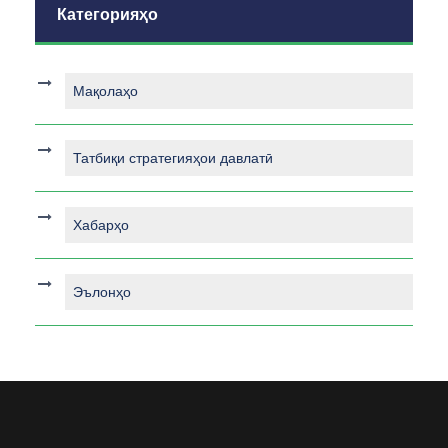
Категорияҳо
Мақолаҳо
Татбиқи стратегияҳои давлатӣ
Хабарҳо
Эълонҳо