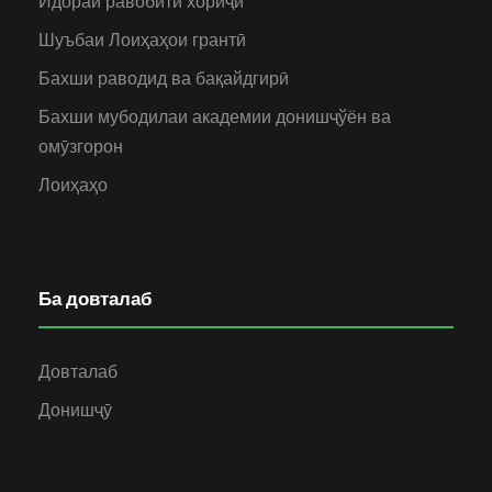
Идораи равобити хориҷӣ
Шуъбаи Лоиҳаҳои грантӣ
Бахши раводид ва бақайдгирӣ
Бахши мубодилаи академии донишҷўён ва
омӯзгорон
Лоиҳаҳо
Ба довталаб
Довталаб
Донишҷӯ