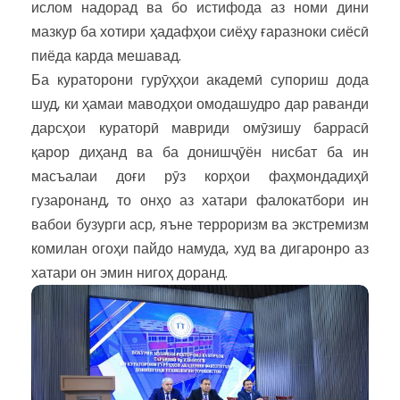
ислом надорад ва бо истифода аз номи дини
мазкур ба хотири ҳадафҳои сиёҳу ғаразноки сиёсӣ
пиёда карда мешавад.
Ба кураторони гурӯҳҳои академӣ супориш дода
шуд, ки ҳамаи маводҳои омодашудро дар раванди
дарсҳои кураторӣ мавриди омӯзишу баррасӣ
қарор диҳанд ва ба донишҷӯён нисбат ба ин
масъалаи доғи рӯз корҳои фаҳмондадиҳӣ
гузаронанд, то онҳо аз хатари фалокатбори ин
вабои бузурги аср, яъне терроризм ва экстремизм
комилан огоҳи пайдо намуда, худ ва дигаронро аз
хатари он эмин нигоҳ доранд.