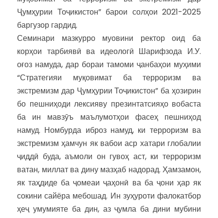
Ҷумҳурии Тоҷикистон” барои солҳои 2021-2025
баргузор гардид.
Семинари мазкурро муовини ректор оид ба
корҳои тарбиявӣ ва идеологӣ Шарифзода И.У.
оғоз намуда, дар бораи тамоми ҷанбаҳои муҳими
“Стратегияи муқовимат ба терроризм ва
экстремизм дар Ҷумҳурии Тоҷикистон” ба ҳозирин
бо пешниҳоди лексияву презинтатсияҳо вобаста
ба ин мавзӯъ маълумотҳои фасеҳ пешниҳод
намуд. Номбурда иброз намуд, ки терроризм ва
экстремизм ҳамчун як вабои аср хатари глобалии
ҷиддӣ буда, аъмоли он гувоҳ аст, ки терроризм
ватан, миллат ва дину мазҳаб надорад. Ҳамзамон,
як таҳдиде ба ҷомеаи ҷаҳонӣ ва ба ҷони ҳар як
сокини сайёра мебошад. Ин зуҳуроти фалокатбор
ҳеҷ умумияте ба дин, аз ҷумла ба дини мубини