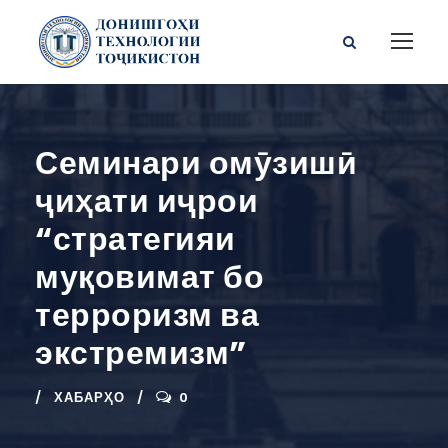
Семинари омӯзишӣ
ҷиҳати иҷрои
“стратегияи
муқовимат бо
терроризм ва
экстремизм”
ХАБАРҲО
0