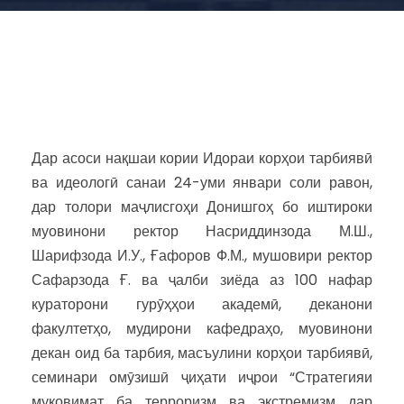
Дар асоси нақшаи кории Идораи корҳои тарбиявӣ
ва идеологӣ санаи 24-уми январи соли равон,
дар толори маҷлисгоҳи Донишгоҳ бо иштироки
муовинони ректор Насриддинзода М.Ш.,
Шарифзода И.У., Ғафоров Ф.М., мушовири ректор
Сафарзода Ғ. ва ҷалби зиёда аз 100 нафар
кураторони гурӯҳҳои академӣ, деканони
факултетҳо, мудирони кафедраҳо, муовинони
декан оид ба тарбия, масъулини корҳои тарбиявӣ,
семинари омӯзишӣ ҷиҳати иҷрои “Стратегияи
муқовимат ба терроризм ва экстремизм дар